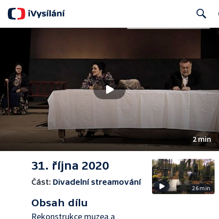
Search
2 min
31. října 2020
Část:
Divadelní streamování
26 min
Obsah dílu
Rekonstrukce muzea a