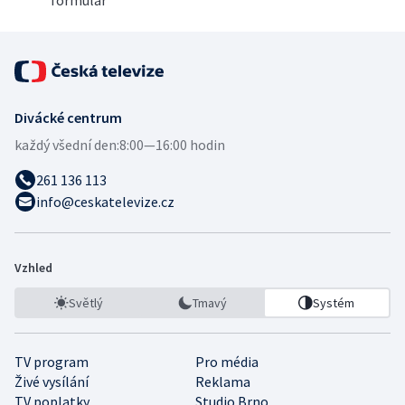
Divácké centrum
každý všední den:
8:00—16:00 hodin
261 136 113
info@ceskatelevize.cz
Vzhled
Světlý
Tmavý
Systém
TV program
Pro média
Živé vysílání
Reklama
TV poplatky
Studio Brno