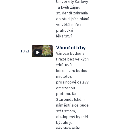
Univerzity Karlovy.
Ta kvůli zájmu
studentů zahrnula
do studijních plánů
ve větší míře i
praktické
lékařství.
Vánoční trhy
10:21
Vánoce budou v
Praze bez velkých
trhů. Kvůli
koronaviru budou
mít letos
prosincové oslavy
omezenou
podobu. Na
Staroměstském
náměstí sice bude
stát strom,
obklopený by měl
být ale jen
několika málo