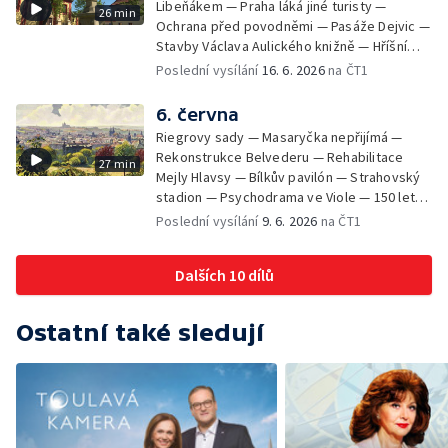
Libeňákem — Praha láká jiné turisty —
26 min
Ochrana před povodněmi — Pasáže Dejvic —
Stavby Václava Aulického knižně — Hříšní
lidé v Divadle ABC — Kunratice
Poslední vysílání
16. 6. 2026
na ČT1
6. června
Riegrovy sady — Masaryčka nepřijímá —
Rekonstrukce Belvederu — Rehabilitace
27 min
Mejly Hlavsy — Bílkův pavilón — Strahovský
stadion — Psychodrama ve Viole — 150 let
od smrti Františka Palackého —
Poslední vysílání
9. 6. 2026
na ČT1
Staroměstské pasáže
Dalších 10 dílů
Ostatní také sledují