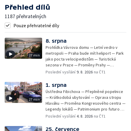
Přehled dílů
1187 přehratelných
Pouze přehratelné díly
8. srpna
Prohlídka Vávrova domu — Letní vedro v
metropoli — Praha bude mít heliport — Park
27 min
jako pocta velocipedistům — Turistická
sezona v Praze — Proměny Prahy —
Patrimonium pro futuro — Koloděje
Poslední vysílání
9. 8. 2026
na ČT1
1. srpna
Ústředna Fibichova — Přeplněné popelnice
— Krátkodobá ubytování — Oprava stropu
27 min
Hlaváku — Proměna Kongresového centra —
Legendy lokálů — Patrimonium pro futuro —
Kolovraty
Poslední vysílání
4. 8. 2026
na ČT1
25. července