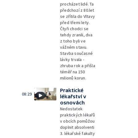
procházet lidé. Ta
předchozí z 80.let
se zřítila do Vltavy
před třemi lety.
Čtyři chodci se
tehdy zranili, dva
z toho byli ve
vážném stavu.
Stavba současné
lávky trvala -
zhruba rok a přišla
téměř na 150
milionů korun.
Praktické
08:29
lékařství v
osnovách
Nedostatek
praktických lékařů
v obcích pomůžou
doplnit absolventi
3. lékařské fakulty