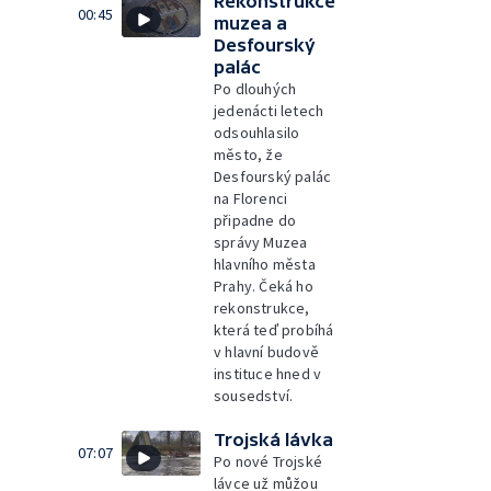
Rekonstrukce
00:45
muzea a
Desfourský
palác
Po dlouhých
jedenácti letech
odsouhlasilo
město, že
Desfourský palác
na Florenci
připadne do
správy Muzea
hlavního města
Prahy. Čeká ho
rekonstrukce,
která teď probíhá
v hlavní budově
instituce hned v
sousedství.
Trojská lávka
07:07
Po nové Trojské
lávce už můžou