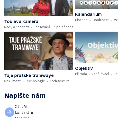
Kalendárium
Historie
Osobnosti
Vz
Toulavá kamera
Rady a recepty
Cestování
Společnost
Objektiv
Příroda
Vzdělávací
Ce
Taje pražské tramwaye
Dokument
Technologie
Architektura
Napište nám
Otevřít
kontaktní
formulář