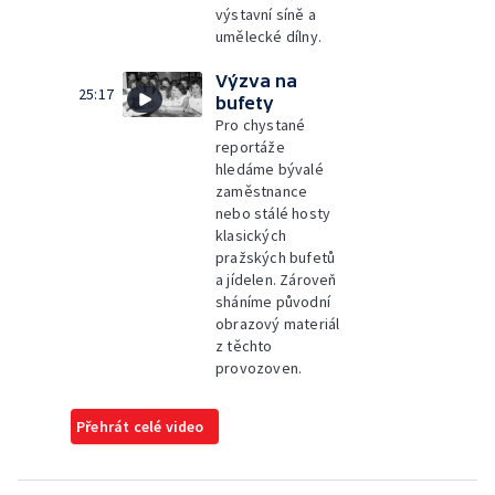
výstavní síně a
umělecké dílny.
Výzva na
25:17
bufety
Pro chystané
reportáže
hledáme bývalé
zaměstnance
nebo stálé hosty
klasických
pražských bufetů
a jídelen. Zároveň
sháníme původní
obrazový materiál
z těchto
provozoven.
Přehrát celé video