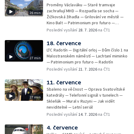
Proměny Václaváku — Staré tramvaje
zachraňují MHD — Rozpadla se socha —
26 min
Žižkovská žihadla — Grilování ve městě —
Kino Balt — Patrimonium pro futuro —
Třebonice
Poslední vysílání
28. 7. 2026
na ČT1
18. července
LTC Radotín — Digitální orloj — Dům číslo 1 na
Malostranském náměstí — Lachtaní miminko
27 min
— Patrimonium pro futuro — Radotín
Poslední vysílání
21. 7. 2026
na ČT1
11. července
Sbaleno na věčnost — Oprava Svatovítské
katedrály — Telefonní signál v tunelech —
27 min
Skleňák — Mural v Ruzyni — Jak vidět
neviditelné — Letní seriál
Poslední vysílání
14. 7. 2026
na ČT1
4. července