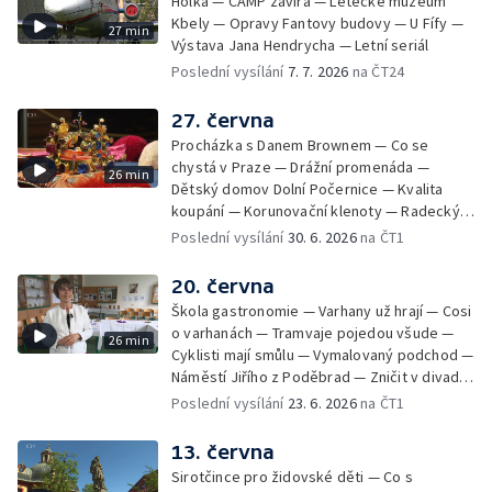
Holka — CAMP zavírá — Letecké muzeum
Kbely — Opravy Fantovy budovy — U Fífy —
27 min
Výstava Jana Hendrycha — Letní seriál
Poslední vysílání
7. 7. 2026
na ČT24
27. června
Procházka s Danem Brownem — Co se
chystá v Praze — Drážní promenáda —
26 min
Dětský domov Dolní Počernice — Kvalita
koupání — Korunovační klenoty — Radecký
zpátky na Malostranské náměstí — 50 let
Poslední vysílání
30. 6. 2026
na ČT1
Jižního Města — Satalice
20. června
Škola gastronomie — Varhany už hrají — Cosi
o varhanách — Tramvaje pojedou všude —
26 min
Cyklisti mají smůlu — Vymalovaný podchod —
Náměstí Jiřího z Poděbrad — Zničit v divadle
Komedie — Den otevřených dveří — Letní
Poslední vysílání
23. 6. 2026
na ČT1
seriál
13. června
Sirotčince pro židovské děti — Co s