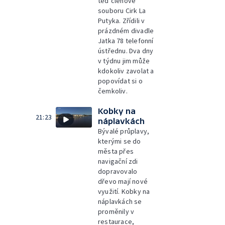
teď členové
souboru Cirk La
Putyka. Zřídili v
prázdném divadle
Jatka 78 telefonní
ústřednu. Dva dny
v týdnu jim může
kdokoliv zavolat a
popovídat si o
čemkoliv.
Kobky na
21:23
náplavkách
Bývalé průplavy,
kterými se do
města přes
navigační zdi
dopravovalo
dřevo mají nové
využití. Kobky na
náplavkách se
proměnily v
restaurace,