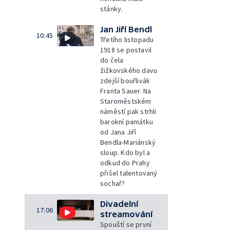
stánky.
Jan Jiří Bendl
10:45
Třetího listopadu
1918 se postavil
do čela
žižkovského davu
zdejší bouřlivák
Franta Sauer. Na
Staroměstském
náměstí pak strhli
barokní památku
od Jana Jiří
Bendla-Mariánský
sloup. Kdo byl a
odkud do Prahy
přišel talentovaný
sochař?
Divadelní
17:06
streamování
Spouští se první