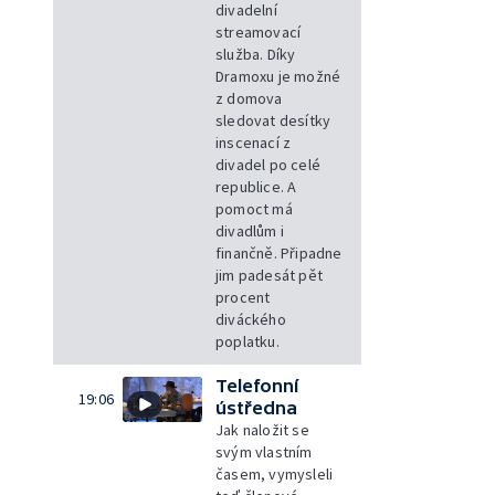
divadelní
streamovací
služba. Díky
Dramoxu je možné
z domova
sledovat desítky
inscenací z
divadel po celé
republice. A
pomoct má
divadlům i
finančně. Připadne
jim padesát pět
procent
diváckého
poplatku.
Telefonní
19:06
ústředna
Jak naložit se
svým vlastním
časem, vymysleli