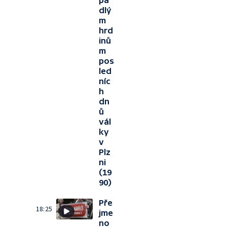
pa
dlý
m
hrd
inů
m
pos
led
níc
h
dn
ů
vál
ky
v
Plz
ni
(19
90)
Pře
18:25
jme
no