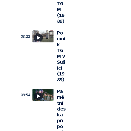
TG
M
(19
89)
Po
08:22
mní
k
TG
M v
Suš
ici
(19
89)
Pa
09:54
mě
tní
des
ka
při
po