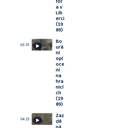
fór
a v
Lib
erci
(19
89)
Bo
03:35
urá
ní
opl
oce
ní
na
hra
nicí
ch
(19
89)
Zaz
04:25
dě
ná