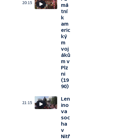
20:15
má
tní
k
am
eric
ký
m
voj
áků
m v
Plz
ni
(19
90)
Len
21:15
ino
va
soc
ha
v
Nitř