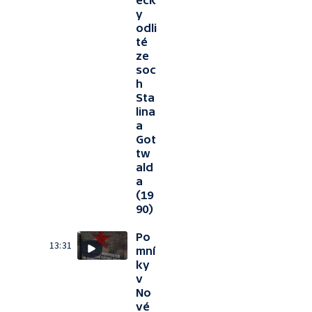
ečk
y
odli
té
ze
soc
h
Sta
lina
a
Got
tw
ald
a
(19
90)
Po
13:31
mní
ky
v
No
vé