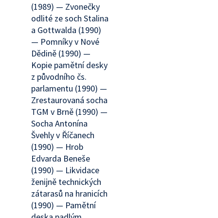
(1989) — Zvonečky
odlité ze soch Stalina
a Gottwalda (1990)
— Pomníky v Nové
Dědině (1990) —
Kopie pamětní desky
z původního čs.
parlamentu (1990) —
Zrestaurovaná socha
TGM v Brně (1990) —
Socha Antonína
Švehly v Říčanech
(1990) — Hrob
Edvarda Beneše
(1990) — Likvidace
ženijně technických
zátarasů na hranicích
(1990) — Pamětní
deska padlým