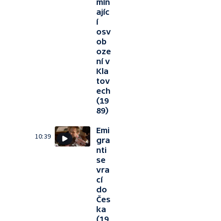
mín
ajíc
í
osv
ob
oze
ní v
Kla
tov
ech
(19
89)
Emi
10:39
gra
nti
se
vra
cí
do
Čes
ka
(19