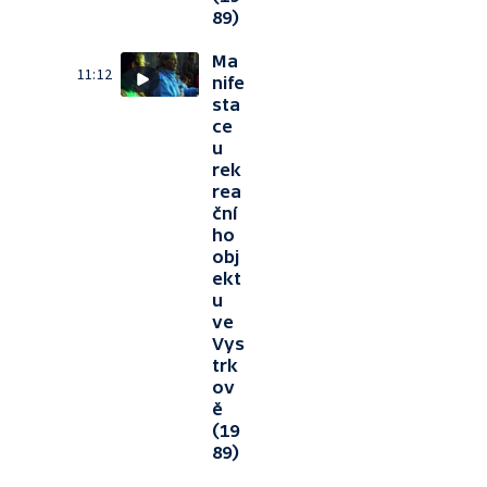
89)
Ma
11:12
nife
sta
ce
u
rek
rea
ční
ho
obj
ekt
u
ve
Vys
trk
ov
ě
(19
89)