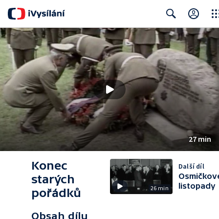
Clos
Search
27 min
Konec
Další díl
Osmičkov
starých
listopady
26 min
pořádků
Obsah dílu