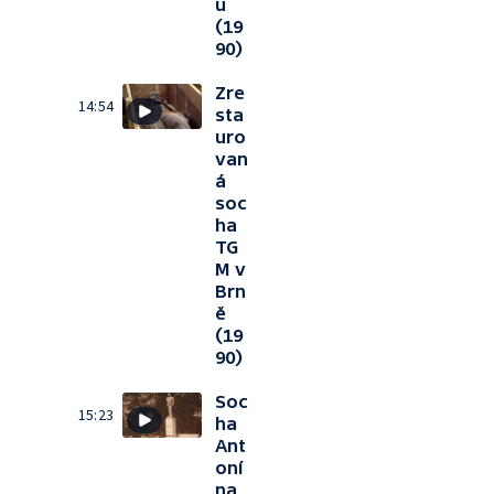
u
(19
90)
Zre
14:54
sta
uro
van
á
soc
ha
TG
M v
Brn
ě
(19
90)
Soc
15:23
ha
Ant
oní
na