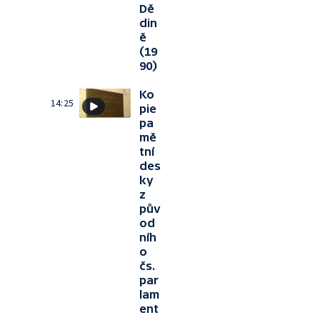
Dě
din
ě
(19
90)
Ko
14:25
pie
pa
mě
tní
des
ky
z
pův
od
níh
o
čs.
par
lam
ent