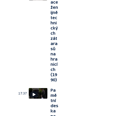
ace
žen
ijně
tec
hni
cký
ch
zát
ara
sů
na
hra
nicí
ch
(19
90)
Pa
17:37
mě
tní
des
ka