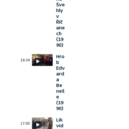
Šve
hly
v
Říč
ane
ch
(19
90)
Hro
16:34
b
Edv
ard
a
Be
neš
e
(19
90)
Lik
17:00
vid