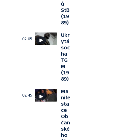
ů
StB
(19
89)
Ukr
02:05
ytá
soc
ha
TG
M
(19
89)
Ma
02:45
nife
sta
ce
Ob
čan
ské
ho