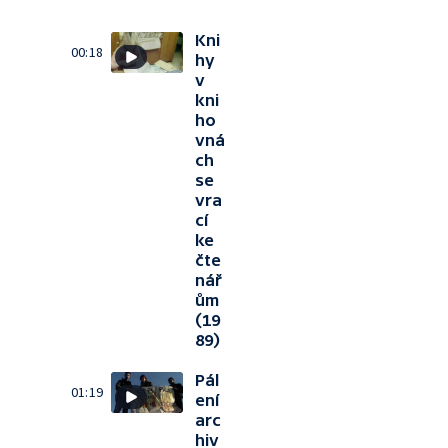
Kni
00:18
hy
v
kni
ho
vná
ch
se
vra
cí
ke
čte
nář
ům
(19
89)
Pál
01:19
ení
arc
hiv