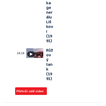
ka
ge
ner
álu
Liš
kov
i
(19
91)
Růž
24:18
ov
ý
tan
k
(19
91)
Přehrát celé video