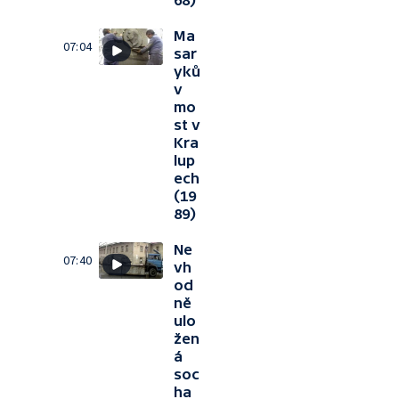
68)
Ma
07:04
sar
yků
v
mo
st v
Kra
lup
ech
(19
89)
Ne
07:40
vh
od
ně
ulo
žen
á
soc
ha