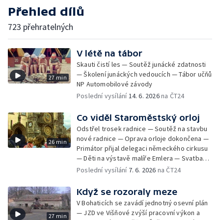
Přehled dílů
723 přehratelných
V létě na tábor
Skauti čistí les — Soutěž junácké zdatnosti
— Školení junáckých vedoucích — Tábor učňů
27 min
NP Automobilové závody
Poslední vysílání
14. 6. 2026
na ČT24
Co viděl Staroměstský orloj
Odstřel trosek radnice — Soutěž na stavbu
nové radnice — Oprava orloje dokončena —
26 min
Primátor přijal delegaci německého cirkusu
— Děti na výstavě malíře Emlera — Svatba
Miloše Kopeckého — Prohlídka a oprava
Poslední vysílání
7. 6. 2026
na ČT24
orloje — Svatba krasobruslařky Kladrubské
— Pamětní deska padlým v povstání — Nová
Když se rozoraly meze
svatební síň — Setkání představitelů Prahy s
V Bohaticích se zavádí jednotný osevní plán
delegacemi jednotek spojeneckých armád
— JZD ve Višňové zvýší pracovní výkon a
27 min
— Výstava Adolfa Borna — Slavnostní