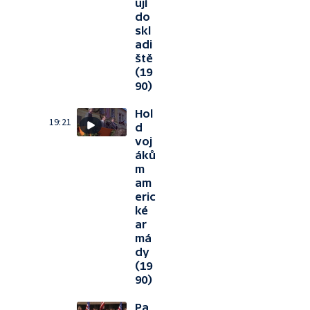
ují
do
skl
adi
ště
(19
90)
Hol
19:21
d
voj
áků
m
am
eric
ké
ar
má
dy
(19
90)
Pa