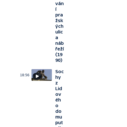
ván
í
pra
žsk
ých
ulic
a
náb
řeží
(19
90)
Soc
18:56
hy
z
Lid
ov
éh
o
do
mu
put