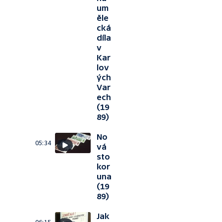
um
ěle
cká
díla
v
Kar
lov
ých
Var
ech
(19
89)
No
05:34
vá
sto
kor
una
(19
89)
Jak