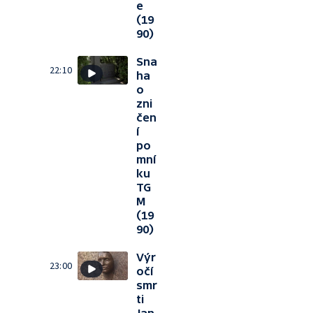
e
(19
90)
Sna
22:10
ha
o
zni
čen
í
po
mní
ku
TG
M
(19
90)
Výr
23:00
očí
smr
ti