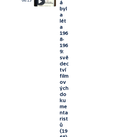
06:15
á
byl
a
lét
a
196
8-
196
9:
svě
dec
tví
film
ov
ých
do
ku
me
nta
rist
ů
(19