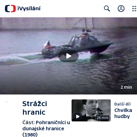
Clos
Search
2 min
Strážci
Další díl
Chvilka
hranic
hudby
26 min
Část:
Pohraničníci u
dunajské hranice
(1980)