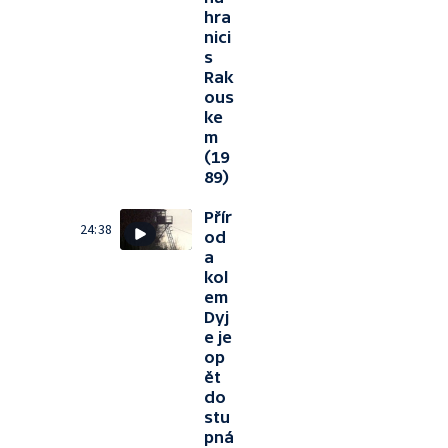
hra
nici
s
Rak
ous
ke
m
(19
89)
Přír
24:38
od
a
kol
em
Dyj
e je
op
ět
do
stu
pná