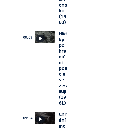
ens
ku
(19
60)
Hlíd
08:03
ky
po
hra
nič
ní
poli
cie
se
zes
ilují
(19
61)
Chr
09:14
ání
me