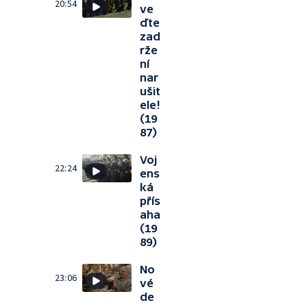
20:54
ve
ďte
zad
rže
ní
nar
ušit
ele!
(19
87)
Voj
22:24
ens
ká
přís
aha
(19
89)
No
23:06
vé
de