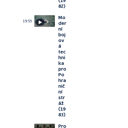
(19
82)
Mo
19:55
der
ní
boj
ov
á
tec
hni
ka
pro
Po
hra
nič
ní
str
áž
(19
83)
Pro