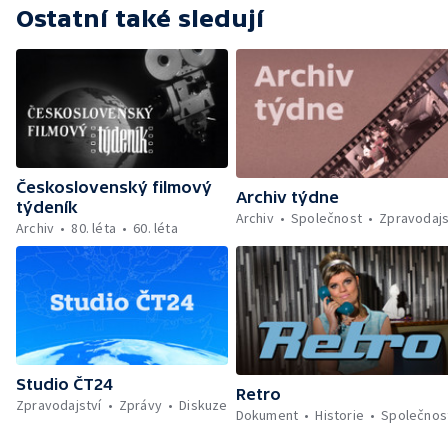
expozice podniku Sempra — Sbírka kaktusů
Ostatní také sledují
— Rododendrony v arboretu u Opavy —
Prodej květin a předváděcí středisko v Bílé
labuti
Československý filmový
Archiv týdne
týdeník
Archiv
Společnost
Zpravodajs
Archiv
80. léta
60. léta
Studio ČT24
Retro
Zpravodajství
Zprávy
Diskuze
Dokument
Historie
Společnos