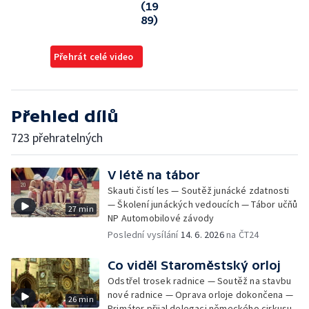
(19
89)
Přehrát celé video
Přehled dílů
723 přehratelných
V létě na tábor
Skauti čistí les — Soutěž junácké zdatnosti
— Školení junáckých vedoucích — Tábor učňů
27 min
NP Automobilové závody
Poslední vysílání
14. 6. 2026
na ČT24
Co viděl Staroměstský orloj
Odstřel trosek radnice — Soutěž na stavbu
nové radnice — Oprava orloje dokončena —
26 min
Primátor přijal delegaci německého cirkusu