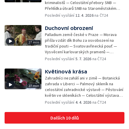
kriminalistů — Celostátní přebory SNB —
vojenská přehlídka ke 100. výročí vzniku
— Požár cukrovaru v Modřanech — Odstřel
Přehlídka útvarů SNB na Staroměstském
Československa
starých domů na Národní třídě — Zničené
náměstí — Služební psi — Výcvikové
Poslední vysílání
12. 4. 2026
na ČT24
slovenské kostely — Delegace tvůrců
středisko ženských příslušnic SNB
přivezla z USA Oscara za film Obchod na
Duchovní obrození
korze — Hlavní nádraží v Praze bude mít
novou odbavovací halu — Značkování
Palladium země české v Praze — Morava
netopýrů v Herlíkovických štolách — Úprava
přišla vzdát dík Bohu za osvobození na
27 min
pražské parkové, sadové a sídlištní zeleně
tradiční pouti — Svatovavřinecká pouť —
— Testy na Železničním zkušebním okruhu
Vysvěcení karlovarských pramenů —
Cerhenice — Dubnový sníh na Šumavě
Vzpomínka poutníků na Elišku Přemyslovnu
Poslední vysílání
5. 7. 2026
na ČT24
komplikuje práci silničářům — Přísaha
— Pražské Jezulátko pojede do Ameriky —
nových příslušníků Pohraniční stráže —
33. pražský arcibiskup
Květinová krása
Výcvik jednotek Lidových milicí — Schůzka
Zahradníci nezahálí ani v zimě — Botanická
prezidenta a premiéra o rozhovor nejen o
zahrada v Liberci — Palmový skleník na
nadcházejících volbách — Generální tajemník
27 min
celostátní zahradnické výstavě — Pěstování
NATO v Praze a proces přijetí ČR — Povodeň
květin ve skleníkách — Celostátní výstava
na Olomoucku — Povodeň na Mělnicku a
okrasného zahradnictví v Olomouci —
Poslední vysílání
4. 4. 2026
na ČT24
Litoměřicku — Umění do světa roznesly
Středoškolská příprava na lesnické a
balónky — Zkoušky nového letounu Albatros
zemědělské školy — Pěstování konvalinek
Dalších 10 dílů
— Celostátní výstava okrasného
zahradnictví v Olomouci — Prodejní