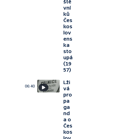
ště
vní
ků
Čes
kos
lov
ens
ka
sto
upá
(19
57)
Lži
06:40
vá
pro
pa
ga
nd
a o
Čes
kos
lov