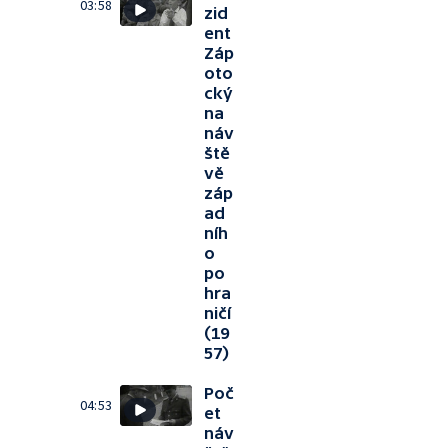
03:58
zid
ent
Záp
oto
cký
na
náv
ště
vě
záp
ad
níh
o
po
hra
ničí
(19
57)
Poč
04:53
et
náv