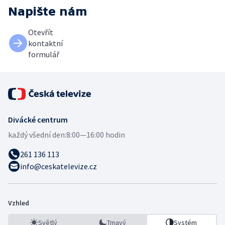
Napište nám
Otevřít
kontaktní
formulář
Divácké centrum
každý všední den:
8:00—16:00 hodin
261 136 113
info@ceskatelevize.cz
Vzhled
Světlý
Tmavý
Systém