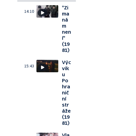
"Zi
14:10
ma
ná
m
nen
í"
(19
81)
Výc
15:43
vik
u
Po
hra
nič
ní
str
áže
(19
81)
Vla