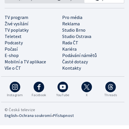
TV program
Pro média
Živé vysílání
Reklama
TV poplatky
Studio Brno
Teletext
Studio Ostrava
Podcasty
Rada ČT
Počasí
Kariéra
E-shop
Podávání námětů
Mobilní a TV aplikace
Časté dotazy
Vše o ČT
Kontakty
Instagram
Facebook
YouTube
X
Threads
© Česká televize
•
•
English
Ochrana soukromí
Přístupnost