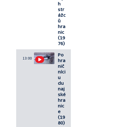
h
str
ážc
ů
hra
nic
(19
76)
Po
13:00
hra
nič
níci
u
du
naj
ské
hra
nic
e
(19
80)