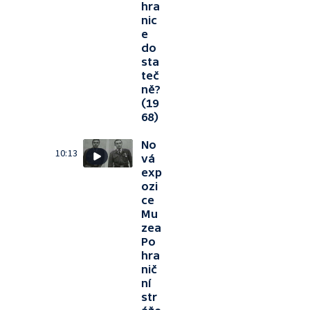
hra
nic
e
do
sta
teč
ně?
(19
68)
No
10:13
vá
exp
ozi
ce
Mu
zea
Po
hra
nič
ní
str