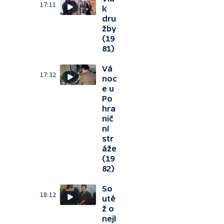
17:11
k
dru
žby
(19
81)
Vá
17:32
noc
e u
Po
hra
nič
ní
str
áže
(19
82)
So
18:12
utě
ž o
nejl