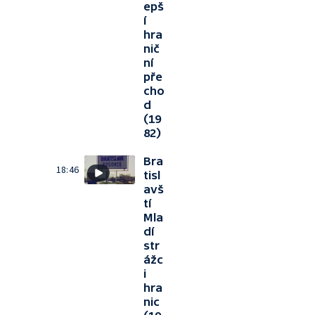
epš
í
hra
nič
ní
pře
cho
d
(19
82)
Bra
18:46
tisl
avš
tí
Mla
dí
str
ážc
i
hra
nic