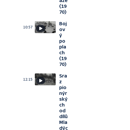
áže
(19
70)
Boj
10:57
ov
ý
po
pla
ch
(19
70)
Sra
12:15
z
pio
nýr
ský
ch
od
dílů
Mla
dýc