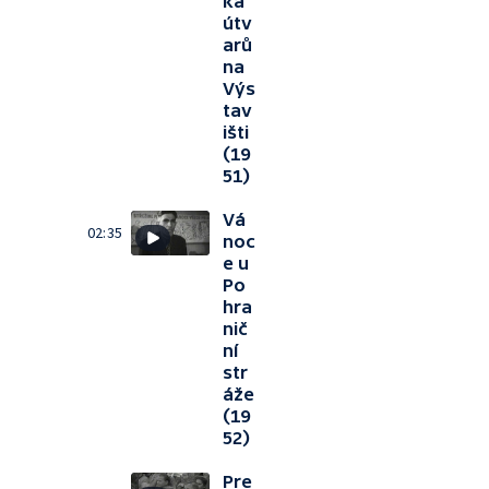
ka
útv
arů
na
Výs
tav
išti
(19
51)
Vá
02:35
noc
e u
Po
hra
nič
ní
str
áže
(19
52)
Pre