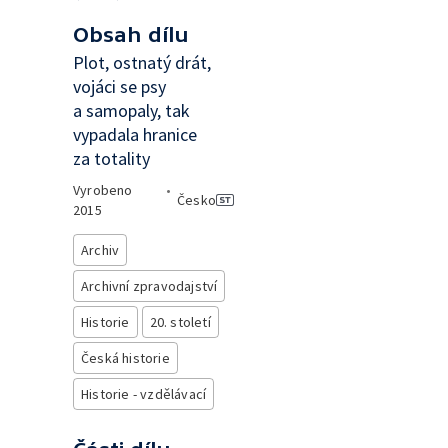
Obsah dílu
Plot, ostnatý drát,
vojáci se psy
a samopaly, tak
vypadala hranice
za totality
Vyrobeno
•
Česko
2015
Archiv
Archivní zpravodajství
Historie
20. století
Česká historie
Historie - vzdělávací