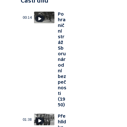
Části dílu
Po
00:14
hra
nič
ní
str
áž
Sb
oru
nár
od
ní
bez
peč
nos
ti
(19
50)
Pře
01:38
hlíd