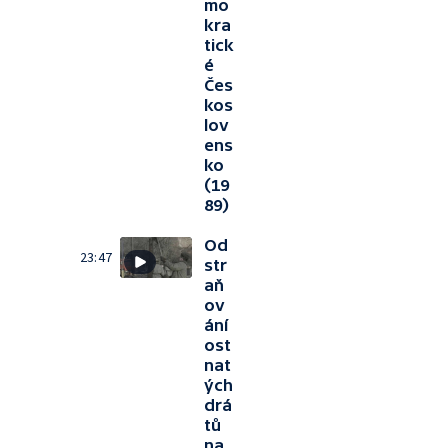
mo
kra
tick
é
Čes
kos
lov
ens
ko
(19
89)
Od
23:47
str
aň
ov
ání
ost
nat
ých
drá
tů
na