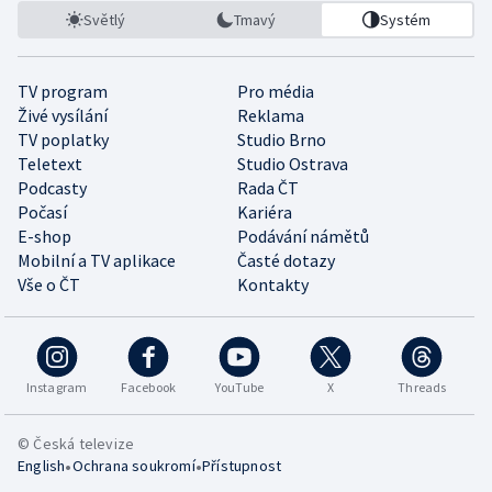
Světlý
Tmavý
Systém
TV program
Pro média
Živé vysílání
Reklama
TV poplatky
Studio Brno
Teletext
Studio Ostrava
Podcasty
Rada ČT
Počasí
Kariéra
E-shop
Podávání námětů
Mobilní a TV aplikace
Časté dotazy
Vše o ČT
Kontakty
Instagram
Facebook
YouTube
X
Threads
© Česká televize
•
•
English
Ochrana soukromí
Přístupnost