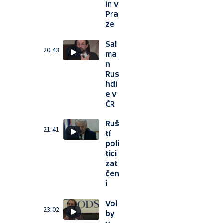
in v
Pra
ze
Sal
20:43
ma
n
Rus
hdi
e v
ČR
Ruš
21:41
tí
poli
tici
zat
čen
i
Vol
23:02
by