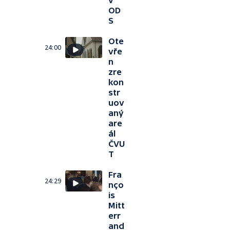
v
OD
S
Ote
24:00
vře
n
zre
kon
str
uov
aný
are
ál
ČVU
T
Fra
24:29
nço
is
Mitt
err
and