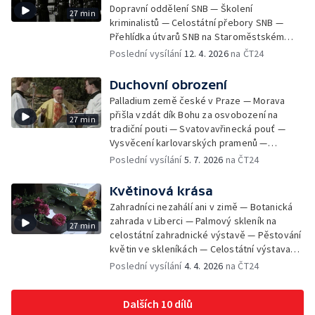
Proslulá bechyňská keramická škola —
Dopravní oddělení SNB — Školení
přehlídka k 28. říjnu v Praze — Velká
27 min
Pozor na nevybuchlé válečné miny a granáty
kriminalistů — Celostátní přebory SNB —
vojenská přehlídka ke 100. výročí vzniku
— Požár cukrovaru v Modřanech — Odstřel
Přehlídka útvarů SNB na Staroměstském
Československa
starých domů na Národní třídě — Zničené
náměstí — Služební psi — Výcvikové
Poslední vysílání
12. 4. 2026
na ČT24
slovenské kostely — Delegace tvůrců
středisko ženských příslušnic SNB
přivezla z USA Oscara za film Obchod na
Duchovní obrození
korze — Hlavní nádraží v Praze bude mít
novou odbavovací halu — Značkování
Palladium země české v Praze — Morava
netopýrů v Herlíkovických štolách — Úprava
přišla vzdát dík Bohu za osvobození na
27 min
pražské parkové, sadové a sídlištní zeleně
tradiční pouti — Svatovavřinecká pouť —
— Testy na Železničním zkušebním okruhu
Vysvěcení karlovarských pramenů —
Cerhenice — Dubnový sníh na Šumavě
Vzpomínka poutníků na Elišku Přemyslovnu
Poslední vysílání
5. 7. 2026
na ČT24
komplikuje práci silničářům — Přísaha
— Pražské Jezulátko pojede do Ameriky —
nových příslušníků Pohraniční stráže —
33. pražský arcibiskup
Květinová krása
Výcvik jednotek Lidových milicí — Schůzka
Zahradníci nezahálí ani v zimě — Botanická
prezidenta a premiéra o rozhovor nejen o
zahrada v Liberci — Palmový skleník na
nadcházejících volbách — Generální tajemník
27 min
celostátní zahradnické výstavě — Pěstování
NATO v Praze a proces přijetí ČR — Povodeň
květin ve skleníkách — Celostátní výstava
na Olomoucku — Povodeň na Mělnicku a
okrasného zahradnictví v Olomouci —
Poslední vysílání
4. 4. 2026
na ČT24
Litoměřicku — Umění do světa roznesly
Středoškolská příprava na lesnické a
balónky — Zkoušky nového letounu Albatros
zemědělské školy — Pěstování konvalinek
Dalších 10 dílů
— Celostátní výstava okrasného