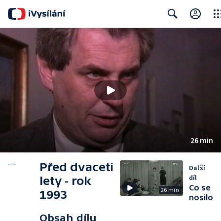
Clos
Search
26 min
Před dvaceti
Další
díl
lety - rok
Co se
26 min
1993
nosilo
Obsah dílu