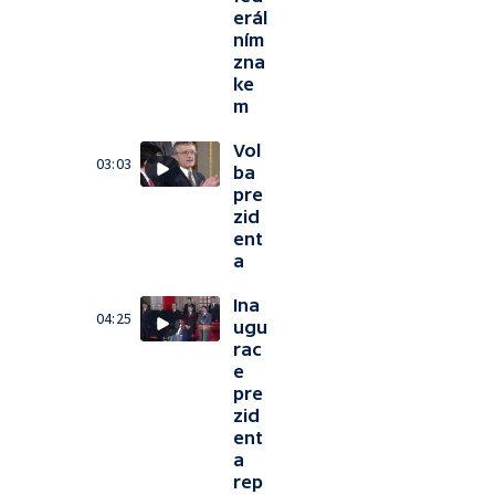
erál
ním
zna
ke
m
Vol
03:03
ba
pre
zid
ent
a
Ina
04:25
ugu
rac
e
pre
zid
ent
a
rep