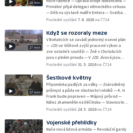
nové radnice — Oprava orloje dokončena —
26 min
Primátor přijal delegaci německého cirkusu
— Děti na výstavě malíře Emlera — Svatba
Miloše Kopeckého — Prohlídka a oprava
Poslední vysílání
7. 6. 2026
na ČT24
orloje — Svatba krasobruslařky Kladrubské
— Pamětní deska padlým v povstání — Nová
Když se rozoraly meze
svatební síň — Setkání představitelů Prahy s
V Bohaticích se zavádí jednotný osevní plán
delegacemi jednotek spojeneckých armád
— JZD ve Višňové zvýší pracovní výkon a
27 min
— Výstava Adolfa Borna — Slavnostní
zve ostatní k soutěži — Žně v Chotuticích
předávání občanských průkazů — Věděli
jsou v plném proudu — V JZD Jívová jsou
jste, že věž radnice je šikmá? — Vítání
jarní práce ukončeny a je čas na dokončení
Poslední vysílání
31. 5. 2026
na ČT24
občánků — Oprava zdiva a instalace zábradlí
družstevních staveb — Naši rolníci poznali,
— Ocenění herců a pracovníků pražských
že celky půdy bez mezí umožní lépe využít
Šestkové květny
divadel — Lešení pro opravu věže radnice —
stroje — Gottwaldovský kraj plní nejlépe
Kim Ir-sen s korejskou delegací — Oprava
Připomínka padlých za války — Znárodněný
plán výkupu obilí díky vzorným JZD na
ochozů věže radnice — Návštěva Gustáva
průmysl a půda ve vlastnictví rolníků — K. H.
27 min
Kroměřížsku — JZD ve Skutči zdárně
Husáka — Rekonstrukce radnice — Návrat
Frank bude popraven — Májový průvod —
dokončilo žně a přestupuje na III. typ
apoštolů po renovaci — Špatný čas na orloji
Nález zkamenělin na Děčínsku — Slavnostní
družstevního hospodaření — V Úžicích také
— Návštěva Václava Havla — Běžecká
pověšení obrazu císaře pána v pražského
Poslední vysílání
24. 5. 2026
na ČT24
rozorávají meze a v Hostouni sejí křížový
štafeta vyráží z radnice — Návštěva
hospůdce — Závod míru v pražských ulicích
způsobem — Valná hromada družstevní
pražského arcibiskupa Vlka — Čestná
— Majálesový průvod studentů Prahou —
Vojenské přehlídky
zasedá ve Všechlapech — Soud se
občanství pro J. Foglara a O. Wichterleho —
Oscar za film Obchod na korze — Natáčení
statkářem kvůli sabotáži, podvodu a
Naše nová lidová armáda — Revoluční gardy
Návštěva Alžběty II. a prince Philipa —
hollywoodského filmu na našich horách —