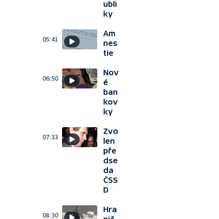
ubli
ky
Am
05:41
nes
tie
Nov
06:50
é
ban
kov
ky
Zvo
07:33
len
pře
dse
da
ČSS
D
Hra
08:30