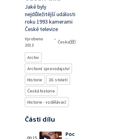
Jaké byly
nejdůležitější události
roku 1993 kamerami
České televize
Vyrobeno
•
Česko
2013
Archiv
Archivní zpravodajství
Historie
20. století
Česká historie
Historie - vzdělávací
Části dílu
Poc
00:15