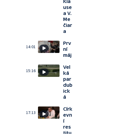
Kla
use
a V.
Me
čiar
a
Prv
14:01
ní
máj
Vel
15:16
ká
par
dub
ick
á
Círk
17:13
evn
í
res
titu