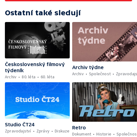
zahradnictví v Olomouci — Prodejní
expozice podniku Sempra — Sbírka kaktusů
Ostatní také sledují
— Rododendrony v arboretu u Opavy —
Prodej květin a předváděcí středisko v Bílé
labuti
Československý filmový
Archiv týdne
týdeník
Archiv
Společnost
Zpravodajs
Archiv
80. léta
60. léta
Studio ČT24
Retro
Zpravodajství
Zprávy
Diskuze
Dokument
Historie
Společnos