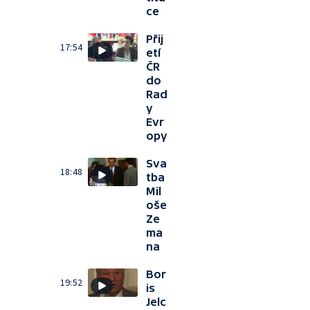
ce
Přij
17:54
etí
ČR
do
Rad
y
Evr
opy
Sva
18:48
tba
Mil
oše
Ze
ma
na
Bor
19:52
is
Jelc