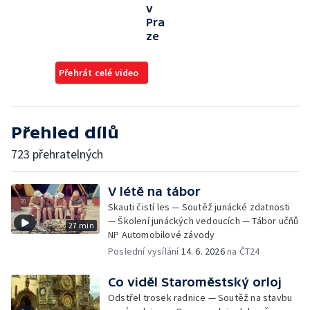
v
Pra
ze
Přehrát celé video
Přehled dílů
723 přehratelných
V létě na tábor
Skauti čistí les — Soutěž junácké zdatnosti
— Školení junáckých vedoucích — Tábor učňů
27 min
NP Automobilové závody
Poslední vysílání
14. 6. 2026
na ČT24
Co viděl Staroměstský orloj
Odstřel trosek radnice — Soutěž na stavbu