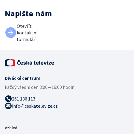
Napište nám
Otevřít
kontaktní
formulář
Divácké centrum
každý všední den:
8:00—16:00 hodin
261 136 113
info@ceskatelevize.cz
Vzhled