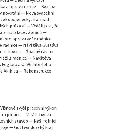
ka a oprava orloje — Svatba
v povstání — Nová svatební
notek spojeneckých armád —
ých průkazů — Věděli jste, že
a a instalace zábradlí —
ní pro opravu věže radnice —
že radnice — Návštěva Gustáva
o renovaci — Špatný čas na
yráží z radnice — Návštěva
. Foglara a O. Wichterleho —
aře Akihita — Rekonstrukce
 Višňové zvýší pracovní výkon
lném proudu — V JZD Jívová
tevních staveb — Naši rolníci
troje — Gottwaldovský kraj