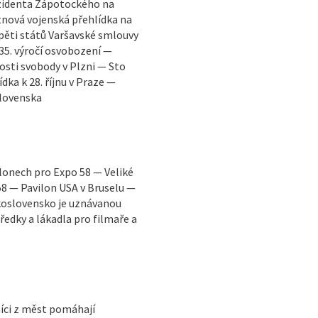
ezidenta Zápotockého na
tnová vojenská přehlídka na
 pěti států Varšavské smlouvy
 35. výročí osvobození —
osti svobody v Plzni — Sto
dka k 28. říjnu v Praze —
slovenska
lonech pro Expo 58 — Veliké
 58 — Pavilon USA v Bruselu —
skoslovensko je uznávanou
ředky a lákadla pro filmaře a
íci z měst pomáhají