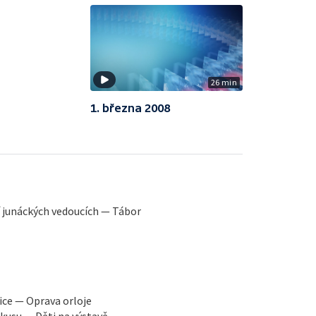
26 min
1. března 2008
í junáckých vedoucích — Tábor
ice — Oprava orloje
kusu — Děti na výstavě