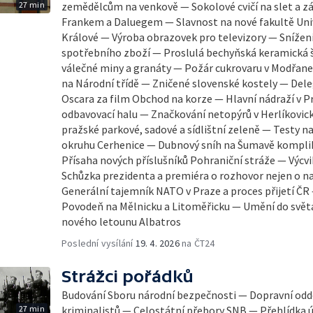
27 min
zemědělcům na venkově — Sokolové cvičí na slet a zá
Frankem a Daluegem — Slavnost na nové fakultě Univ
Králové — Výroba obrazovek pro televizory — Sníže
spotřebního zboží — Proslulá bechyňská keramická 
válečné miny a granáty — Požár cukrovaru v Modřan
na Národní třídě — Zničené slovenské kostely — Dele
Oscara za film Obchod na korze — Hlavní nádraží v 
odbavovací halu — Značkování netopýrů v Herlíkovic
pražské parkové, sadové a sídlištní zeleně — Testy 
okruhu Cerhenice — Dubnový sníh na Šumavě komplik
Přísaha nových příslušníků Pohraniční stráže — Výcvi
Schůzka prezidenta a premiéra o rozhovor nejen o n
Generální tajemník NATO v Praze a proces přijetí 
Povodeň na Mělnicku a Litoměřicku — Umění do svět
nového letounu Albatros
Poslední vysílání
19. 4. 2026
na ČT24
Strážci pořádků
Budování Sboru národní bezpečnosti — Dopravní odd
27 min
kriminalistů — Celostátní přebory SNB — Přehlídka 