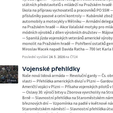
státních představitelů s mládeží na Pražském hradě
škola na přípravu vychovatelů a pracovníků PO SSM —
příslušníky pasové a celní kontroly — Kubánské zbož
automobily a motocykly v Mělníku — Armádní delega
na Pražském hradě — Akce Valašské motyky pro mlád
módních výrobků z dílen výrobních družstev — Májov
— Spanilá jízda vojenských veteránů americké výroby
monolit na Pražském hradě — Pohřbení ostatků gene
Miroslav Macek napadl Davida Ratha — 700 let Karla I
Poslední vysílání
24. 5. 2026
na ČT24
Vojenské přehlídky
Naše nová lidová armáda — Revoluční gardy — Čs. ob
27 min
vlasti — Přehlídka amerických divizí v Plzni — Gardov
Američtí vojáci v Plzni — Přísaha vojenských pilotů v
— Oslavy 30. výročí bitvy u Zborova vyvrcholily na Str
Brně — Slavnostní přehlídka na Staroměstském nám
březnových dní — Vzpomínka na padlé v květnové nár
Staroměstském náměstí — Slavnostní přehlídka útva