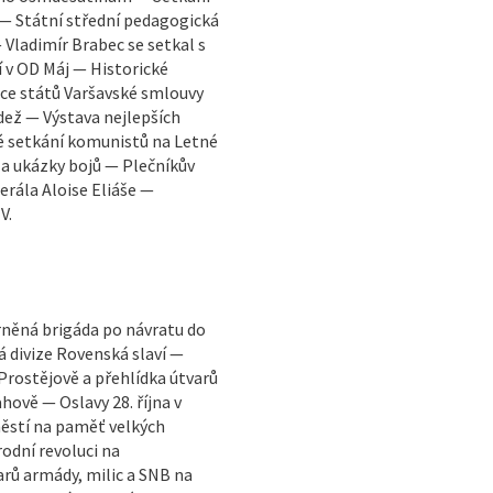
 — Státní střední pedagogická
 Vladimír Brabec se setkal s
í v OD Máj — Historické
ce států Varšavské smlouvy
ež — Výstava nejlepších
é setkání komunistů na Letné
 a ukázky bojů — Plečníkův
rála Aloise Eliáše —
V.
rněná brigáda po návratu do
á divize Rovenská slaví —
 Prostějově a přehlídka útvarů
ahově — Oslavy 28. října v
ěstí na paměť velkých
odní revoluci na
rů armády, milic a SNB na