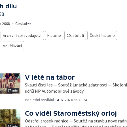
h dílu
68
o
2008
•
Česko
Archivní zpravodajství
Historie
20. století
Česká historie
 - vzdělávací
V létě na tábor
Skauti čistí les — Soutěž junácké zdatnosti — Školen
27 min
učňů NP Automobilové závody
Poslední vysílání
14. 6. 2026
na ČT24
Co viděl Staroměstský orloj
Odstřel trosek radnice — Soutěž na stavbu nové radn
26 min
dokončena — Primátor přijal delegaci německého cir