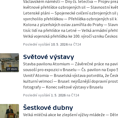
Václavském náměstí — Dny čs. letectva — Projev pr
květnové přehlídce ozbrojených sil — Slavnostní kvě
Letenské pláni — Spojenecké cvičení ozbrojených sil
vyvrcholilo přehlídkou — Přehlídka ozbrojených sil k
Kolona z plzeňských oslav zamířila do Prahy — Slavn
tisíc lidí na přehlídce na Letné — Velká armádní přehlí
Velká vojenská přehlídka ke 100. výročí vzniku Česko
Poslední vysílání
10. 5. 2026
na ČT24
Světové výstavy
Stavba pavilonu Atomium — Závěrečné práce na pavi
27 min
sousoší pro expozici v Bruselu — Čs. pavilon na Expo
Uvnitř Atomia — Bruselská výstava potvrdila, že Če
kulturní velmocí — Brusel: nejrůznější dopravní prost
fotografy — Konec světové výstavy v Bruselu
Poslední vysílání
1. 5. 2026
na ČT24
Šestkové dubny
Velká mléčná akce ke zlepšení výživy mládeže — Děln