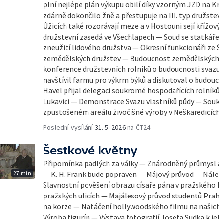
plní nejlépe plán výkupu obilí díky vzorným JZD na 
zdárně dokončilo žně a přestupuje na III. typ družst
Úžicích také rozorávají meze a v Hostouni sejí kří
družstevní zasedá ve Všechlapech — Soud se statkáře
zneužití lidového družstva — Okresní funkcionáři ze
zemědělských družstev — Budoucnost zemědělských 
konference družstevních rolníků o budoucnosti svaz
navštívil farmu pro výkrm býků a diskutoval o budo
Havel přijal delegaci soukromě hospodařících rolník
Lukavici — Demonstrace Svazu vlastníků půdy — Souk
zpustošeném areálu živočišné výroby v Neškaredicíc
Poslední vysílání
31. 5. 2026
na ČT24
Šestkové květny
Připomínka padlých za války — Znárodněný průmysl a 
27 min
— K. H. Frank bude popraven — Májový průvod — Nál
Slavnostní pověšení obrazu císaře pána v pražského
pražských ulicích — Majálesový průvod studentů Pra
na korze — Natáčení hollywoodského filmu na našic
Výroba figurín — Výstava fotografií Josefa Sudka k