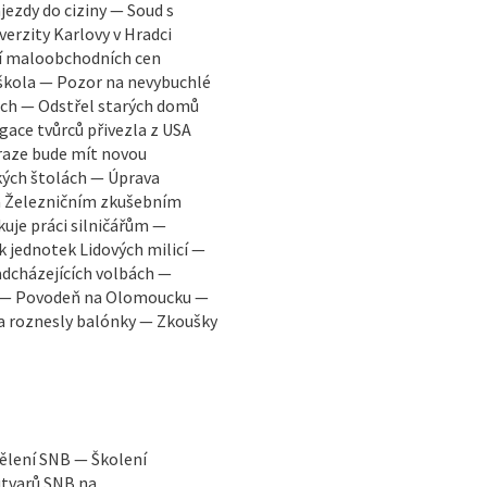
jezdy do ciziny — Soud s
erzity Karlovy v Hradci
ní maloobchodních cen
škola — Pozor na nevybuchlé
ech — Odstřel starých domů
gace tvůrců přivezla z USA
Praze bude mít novou
kých štolách — Úprava
na Železničním zkušebním
uje práci silničářům —
k jednotek Lidových milicí —
adcházejících volbách —
ČR — Povodeň na Olomoucku —
a roznesly balónky — Zkoušky
ělení SNB — Školení
útvarů SNB na