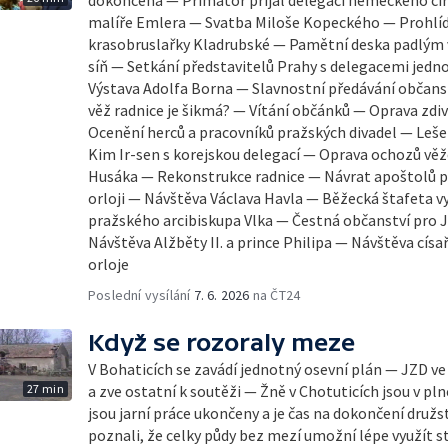
malíře Emlera — Svatba Miloše Kopeckého — Prohlíd
krasobruslařky Kladrubské — Pamětní deska padlým 
síň — Setkání představitelů Prahy s delegacemi jed
Výstava Adolfa Borna — Slavnostní předávání občansk
věž radnice je šikmá? — Vítání občánků — Oprava zdiv
Ocenění herců a pracovníků pražských divadel — Leše
Kim Ir-sen s korejskou delegací — Oprava ochozů vě
Husáka — Rekonstrukce radnice — Návrat apoštolů p
orloji — Návštěva Václava Havla — Běžecká štafeta v
pražského arcibiskupa Vlka — Čestná občanství pro J
Návštěva Alžběty II. a prince Philipa — Návštěva cís
orloje
Poslední vysílání
7. 6. 2026
na ČT24
Když se rozoraly meze
V Bohaticích se zavádí jednotný osevní plán — JZD ve
27 min
a zve ostatní k soutěži — Žně v Chotuticích jsou v p
jsou jarní práce ukončeny a je čas na dokončení družs
poznali, že celky půdy bez mezí umožní lépe využít s