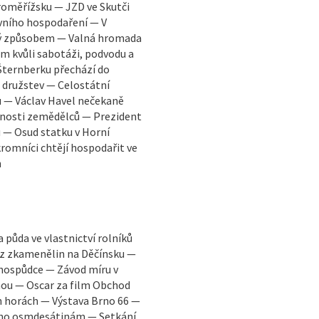
Kroměřížsku — JZD ve Skutči
evního hospodaření — V
žový způsobem — Valná hromada
m kvůli sabotáži, podvodu a
 Šternberku přechází do
družstev — Celostátní
u — Václav Havel nečekaně
ucnosti zemědělců — Prezident
ů — Osud statku v Horní
romníci chtějí hospodařit ve
h
půda ve vlastnictví rolníků
ez zkamenělin na Děčínsku —
 hospůdce — Závod míru v
hou — Oscar za film Obchod
h horách — Výstava Brno 66 —
 jeho osmdesátinám — Setkání