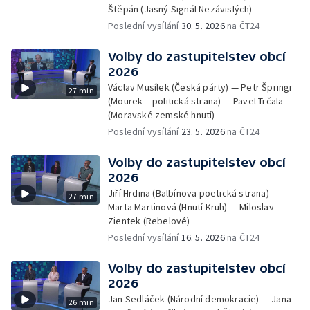
Štěpán (Jasný Signál Nezávislých)
Poslední vysílání
30. 5. 2026
na ČT24
Volby do zastupitelstev obcí
2026
Václav Musílek (Česká párty) — Petr Špringr
27 min
(Mourek – politická strana) — Pavel Trčala
(Moravské zemské hnutí)
Poslední vysílání
23. 5. 2026
na ČT24
Volby do zastupitelstev obcí
2026
Jiří Hrdina (Balbínova poetická strana) —
27 min
Marta Martinová (Hnutí Kruh) — Miloslav
Zientek (Rebelové)
Poslední vysílání
16. 5. 2026
na ČT24
Volby do zastupitelstev obcí
2026
Jan Sedláček (Národní demokracie) — Jana
26 min