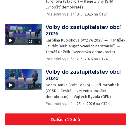
Turoňová (Stačilo!) — René Živný (SNK
Evropští demokraté)
Poslední vysílání
9. 5. 2026
na ČT24
Volby do zastupitelstev obcí
2026
Karolína Kubisková (VÝZVA 2025) — František
27 min
Laudát (Klub angažovaných nestraníků) —
Tomáš Raždík (Švýcarská demokracie)
Poslední vysílání
2. 5. 2026
na ČT24
Volby do zastupitelstev obcí
2026
Adam Hanka (Volt Česko) — Jiří Paroubek
28 min
(ČSSD – Česká suverenita sociální
demokracie) — Vojtěch Ryvola (GEN)
Poslední vysílání
25. 4. 2026
na ČT24
Dalších 10 dílů