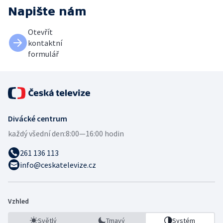
Napište nám
Otevřít
kontaktní
formulář
Divácké centrum
každý všední den:
8:00—16:00 hodin
261 136 113
info@ceskatelevize.cz
Vzhled
Světlý
Tmavý
Systém