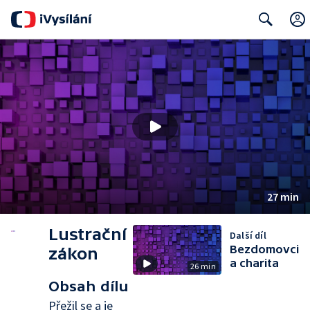
Search
27 min
Lustrační
Další díl
Bezdomovci
zákon
a charita
26 min
Obsah dílu
Přežil se a je