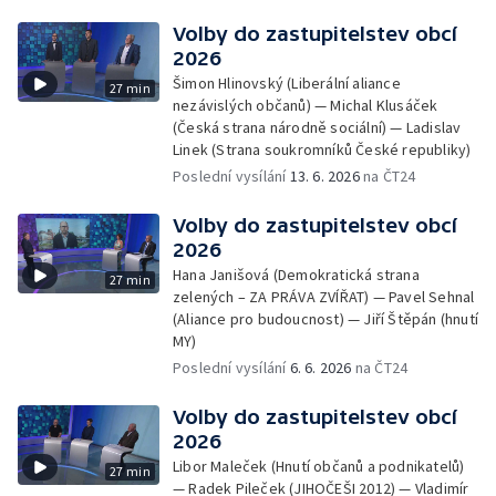
Volby do zastupitelstev obcí
2026
Šimon Hlinovský (Liberální aliance
27 min
nezávislých občanů) — Michal Klusáček
(Česká strana národně sociální) — Ladislav
Linek (Strana soukromníků České republiky)
Poslední vysílání
13. 6. 2026
na ČT24
Volby do zastupitelstev obcí
2026
Hana Janišová (Demokratická strana
27 min
zelených – ZA PRÁVA ZVÍŘAT) — Pavel Sehnal
(Aliance pro budoucnost) — Jiří Štěpán (hnutí
MY)
Poslední vysílání
6. 6. 2026
na ČT24
Volby do zastupitelstev obcí
2026
Libor Maleček (Hnutí občanů a podnikatelů)
27 min
— Radek Pileček (JIHOČEŠI 2012) — Vladimír