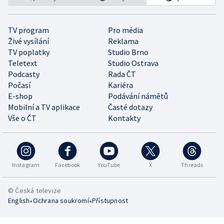
TV program
Pro média
Živé vysílání
Reklama
TV poplatky
Studio Brno
Teletext
Studio Ostrava
Podcasty
Rada ČT
Počasí
Kariéra
E-shop
Podávání námětů
Mobilní a TV aplikace
Časté dotazy
Vše o ČT
Kontakty
Instagram
Facebook
YouTube
X
Threads
© Česká televize
•
•
English
Ochrana soukromí
Přístupnost