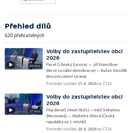
Přehled dílů
620 přehratelných
Volby do zastupitelstev obcí
2026
Pavel Čižinský (Levice) — Jiří Dienstbier
28 min
(Nová sociální demokracie) — Dušan Stuchlík
(Konzervativní strana)
Poslední vysílání
27. 6. 2026
na ČT24
Volby do zastupitelstev obcí
2026
Filip Beneš (Hnutí HLAS) — Aleš Sekanina
27 min
(Moravané) — Vladimíra Vítová (Česká
republika na 1. místě!)
Poslední vysílání
20. 6. 2026
na ČT24