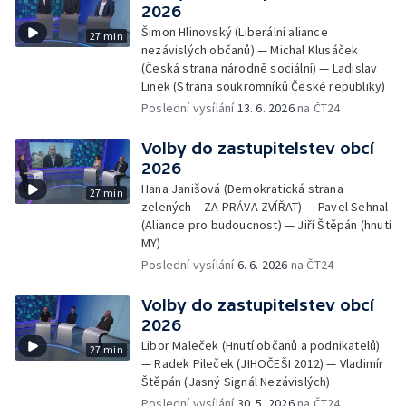
2026
Šimon Hlinovský (Liberální aliance
27 min
nezávislých občanů) — Michal Klusáček
(Česká strana národně sociální) — Ladislav
Linek (Strana soukromníků České republiky)
Poslední vysílání
13. 6. 2026
na ČT24
Volby do zastupitelstev obcí
2026
Hana Janišová (Demokratická strana
27 min
zelených – ZA PRÁVA ZVÍŘAT) — Pavel Sehnal
(Aliance pro budoucnost) — Jiří Štěpán (hnutí
MY)
Poslední vysílání
6. 6. 2026
na ČT24
Volby do zastupitelstev obcí
2026
Libor Maleček (Hnutí občanů a podnikatelů)
27 min
— Radek Pileček (JIHOČEŠI 2012) — Vladimír
Štěpán (Jasný Signál Nezávislých)
Poslední vysílání
30. 5. 2026
na ČT24