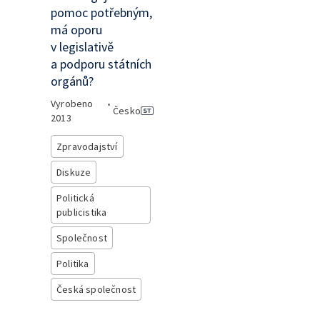
pomoc potřebným,
má oporu
v legislativě
a podporu státních
orgánů?
Vyrobeno
•
Česko
2013
Zpravodajství
Diskuze
Politická
publicistika
Společnost
Politika
Česká společnost