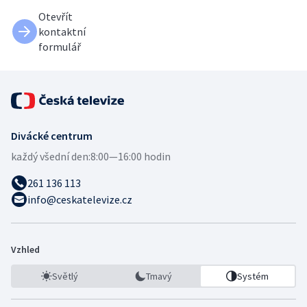
Otevřít
kontaktní
formulář
Divácké centrum
každý všední den:
8:00—16:00 hodin
261 136 113
info@ceskatelevize.cz
Vzhled
Světlý
Tmavý
Systém