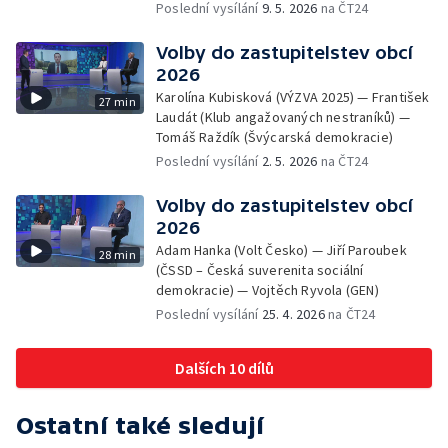
Poslední vysílání
9. 5. 2026
na ČT24
Volby do zastupitelstev obcí
2026
Karolína Kubisková (VÝZVA 2025) — František
27 min
Laudát (Klub angažovaných nestraníků) —
Tomáš Raždík (Švýcarská demokracie)
Poslední vysílání
2. 5. 2026
na ČT24
Volby do zastupitelstev obcí
2026
Adam Hanka (Volt Česko) — Jiří Paroubek
28 min
(ČSSD – Česká suverenita sociální
demokracie) — Vojtěch Ryvola (GEN)
Poslední vysílání
25. 4. 2026
na ČT24
Dalších 10 dílů
Ostatní také sledují