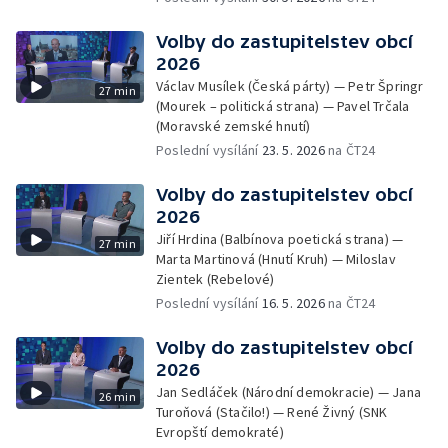
Volby do zastupitelstev obcí
2026
Václav Musílek (Česká párty) — Petr Špringr
27 min
(Mourek – politická strana) — Pavel Trčala
(Moravské zemské hnutí)
Poslední vysílání
23. 5. 2026
na ČT24
Volby do zastupitelstev obcí
2026
Jiří Hrdina (Balbínova poetická strana) —
27 min
Marta Martinová (Hnutí Kruh) — Miloslav
Zientek (Rebelové)
Poslední vysílání
16. 5. 2026
na ČT24
Volby do zastupitelstev obcí
2026
Jan Sedláček (Národní demokracie) — Jana
26 min
Turoňová (Stačilo!) — René Živný (SNK
Evropští demokraté)