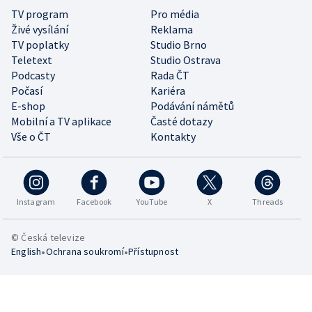
TV program
Pro média
Živé vysílání
Reklama
TV poplatky
Studio Brno
Teletext
Studio Ostrava
Podcasty
Rada ČT
Počasí
Kariéra
E-shop
Podávání námětů
Mobilní a TV aplikace
Časté dotazy
Vše o ČT
Kontakty
Instagram
Facebook
YouTube
X
Threads
© Česká televize
•
•
English
Ochrana soukromí
Přístupnost