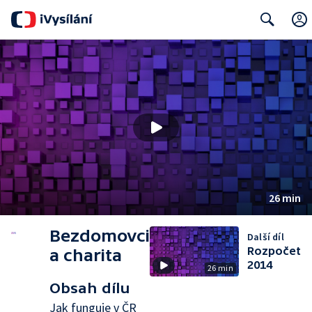
Search
26 min
Bezdomovci
Další díl
Rozpočet
a charita
2014
26 min
Obsah dílu
Jak funguje v ČR