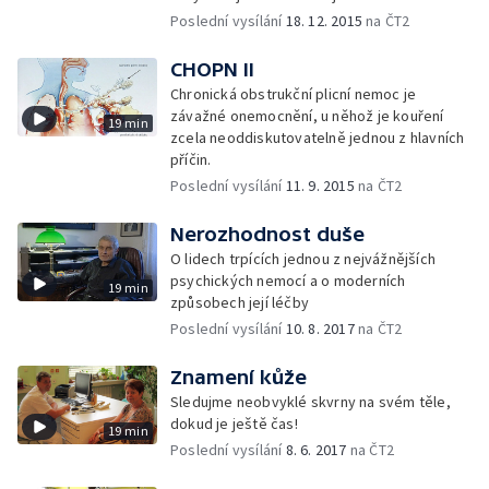
Poslední vysílání
18. 12. 2015
na ČT2
CHOPN II
Chronická obstrukční plicní nemoc je
závažné onemocnění, u něhož je kouření
19 min
zcela neoddiskutovatelně jednou z hlavních
příčin.
Poslední vysílání
11. 9. 2015
na ČT2
Nerozhodnost duše
O lidech trpících jednou z nejvážnějších
psychických nemocí a o moderních
19 min
způsobech její léčby
Poslední vysílání
10. 8. 2017
na ČT2
Znamení kůže
Sledujme neobvyklé skvrny na svém těle,
dokud je ještě čas!
19 min
Poslední vysílání
8. 6. 2017
na ČT2