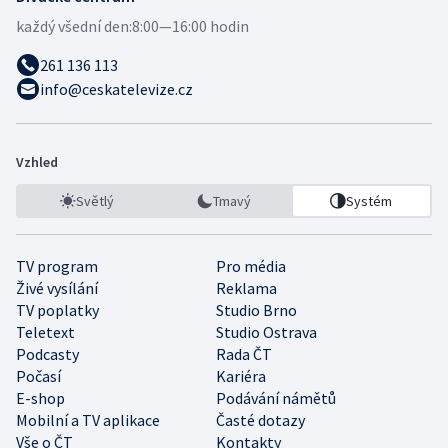
každý všední den:
8:00—16:00 hodin
261 136 113
info@ceskatelevize.cz
Vzhled
Světlý
Tmavý
Systém
TV program
Pro média
Živé vysílání
Reklama
TV poplatky
Studio Brno
Teletext
Studio Ostrava
Podcasty
Rada ČT
Počasí
Kariéra
E-shop
Podávání námětů
Mobilní a TV aplikace
Časté dotazy
Vše o ČT
Kontakty