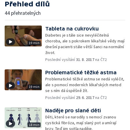
Přehled dílů
44 přehratelných
Tableta na cukrovku
Diabetes je stále sice nevyléčitelná
choroba, ale s pokrokem lékařské vědy mají
19 min
dnešní pacienti stále větší šanci na normální
život.
Poslední vysílání
31. 8. 2017
na ČT2
Problematické těžké astma
Problematické těžké astma se nedá vyléčit,
ale s pomocí moderních lékařských metod
19 min
se s ním dá úspěšně žít.
Poslední vysílání
29. 6. 2017
na ČT2
Naděje pro slané děti
Děti, které se narodily s nemocí zvanou
cystická fibróza, mají slaný pot a umírají
18 min
brzy. Teď jim svitla naděje.