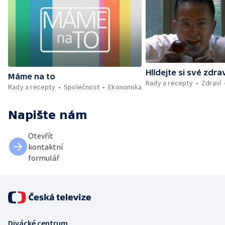
Hlídejte si své zdra
Máme na to
Rady a recepty
Zdraví
Rady a recepty
Společnost
Ekonomika
Napište nám
Otevřít
kontaktní
formulář
Divácké centrum