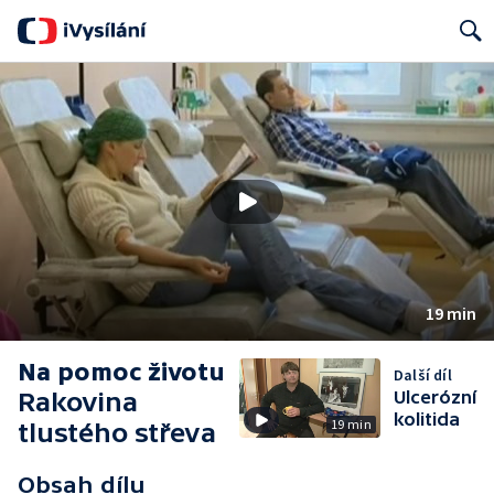
Search
19 min
Na pomoc životu
Další díl
Rakovina
Ulcerózní
kolitida
19 min
tlustého střeva
Obsah dílu