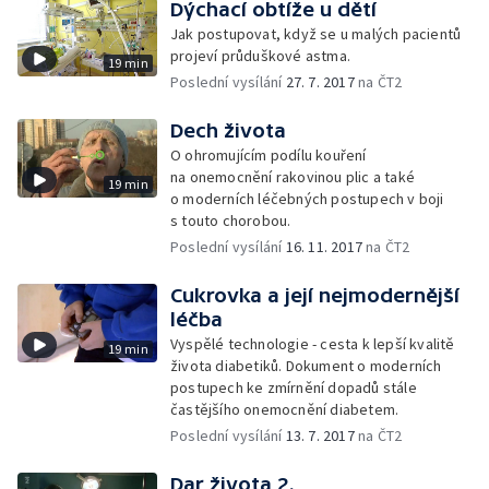
Dýchací obtíže u dětí
Jak postupovat, když se u malých pacientů
projeví průduškové astma.
19 min
Poslední vysílání
27. 7. 2017
na ČT2
Dech života
O ohromujícím podílu kouření
na onemocnění rakovinou plic a také
19 min
o moderních léčebných postupech v boji
s touto chorobou.
Poslední vysílání
16. 11. 2017
na ČT2
Cukrovka a její nejmodernější
léčba
Vyspělé technologie - cesta k lepší kvalitě
19 min
života diabetiků. Dokument o moderních
postupech ke zmírnění dopadů stále
častějšího onemocnění diabetem.
Poslední vysílání
13. 7. 2017
na ČT2
Dar života 2.