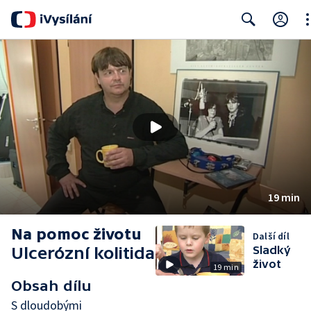
Cl
Search
19 min
Na pomoc životu
Další díl
Ulcerózní kolitida
Sladký
život
19 min
Obsah dílu
S dloudobými