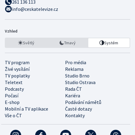
261 136 113
info@ceskatelevize.cz
Vzhled
Světlý
Tmavý
Systém
TV program
Pro média
Živé vysílání
Reklama
TV poplatky
Studio Brno
Teletext
Studio Ostrava
Podcasty
Rada ČT
Počasí
Kariéra
E-shop
Podávání námětů
Mobilní a TV aplikace
Časté dotazy
Vše o ČT
Kontakty