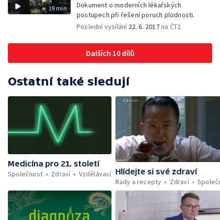
Dokument o moderních lékařských
19 min
postupech při řešení poruch plodnosti.
Poslední vysílání
22. 6. 2017
na ČT2
Dalších 10 dílů
Ostatní také sledují
Medicína pro 21. století
Hlídejte si své zdraví
Společnost
Zdraví
Vzdělávací
Rady a recepty
Zdraví
Společ