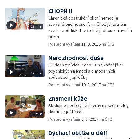
CHOPN II
Chronická obstrukční plicní nemoc je
závažné onemocnění, u něhož je kouření
19 min
zcela neoddiskutovatelně jednou z hlavních
příčin.
Poslední vysílání
11. 9. 2015
na ČT2
Nerozhodnost duše
O lidech trpících jednou z nejvážnějších
psychických nemocí a o moderních
19 min
způsobech její léčby
Poslední vysílání
10. 8. 2017
na ČT2
Znamení kůže
Sledujme neobvyklé skvrny na svém těle,
dokud je ještě čas!
19 min
Poslední vysílání
8. 6. 2017
na ČT2
Dýchací obtíže u dětí