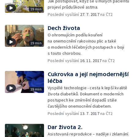
Jak postupovat, když se u malých pacientů
projeví průduškové astma.
19 min
Poslední vysílání
27. 7. 2017
na ČT2
Dech života
O ohromujícím podílu kouření
na onemocnění rakovinou plic a také
19 min
o moderních léčebných postupech v boji
s touto chorobou.
Poslední vysílání
16. 11. 2017
na ČT2
Cukrovka a její nejmodernější
léčba
Vyspělé technologie - cesta k lepší kvalitě
19 min
života diabetiků. Dokument o moderních
postupech ke zmírnění dopadů stále
častějšího onemocnění diabetem.
Poslední vysílání
13. 7. 2017
na ČT2
Dar života 2.
Asistovaná reprodukce – naděje i zklamání.