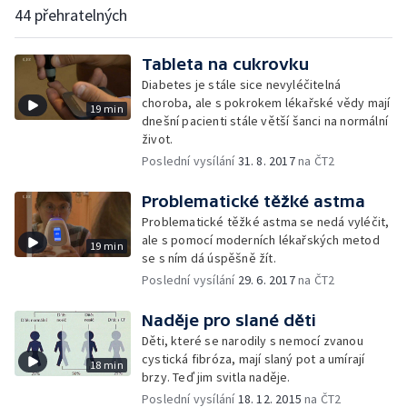
44 přehratelných
Tableta na cukrovku
Diabetes je stále sice nevyléčitelná
choroba, ale s pokrokem lékařské vědy mají
19 min
dnešní pacienti stále větší šanci na normální
život.
Poslední vysílání
31. 8. 2017
na ČT2
Problematické těžké astma
Problematické těžké astma se nedá vyléčit,
ale s pomocí moderních lékařských metod
19 min
se s ním dá úspěšně žít.
Poslední vysílání
29. 6. 2017
na ČT2
Naděje pro slané děti
Děti, které se narodily s nemocí zvanou
cystická fibróza, mají slaný pot a umírají
18 min
brzy. Teď jim svitla naděje.
Poslední vysílání
18. 12. 2015
na ČT2