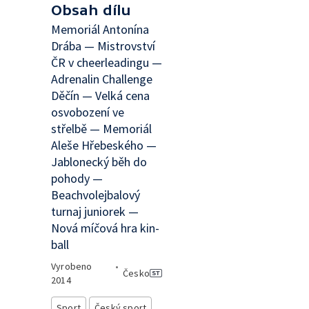
Obsah dílu
Memoriál Antonína
Drába — Mistrovství
ČR v cheerleadingu —
Adrenalin Challenge
Děčín — Velká cena
osvobození ve
střelbě — Memoriál
Aleše Hřebeského —
Jablonecký běh do
pohody —
Beachvolejbalový
turnaj juniorek —
Nová míčová hra kin-
ball
Vyrobeno
•
Česko
2014
Sport
Český sport