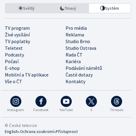
Světlý
Tmavý
Systém
TV program
Pro média
Živé vysílání
Reklama
TV poplatky
Studio Brno
Teletext
Studio Ostrava
Podcasty
Rada ČT
Počasí
Kariéra
E-shop
Podávání námětů
Mobilní a TV aplikace
Časté dotazy
Vše o ČT
Kontakty
Instagram
Facebook
YouTube
X
Threads
© Česká televize
•
•
English
Ochrana soukromí
Přístupnost