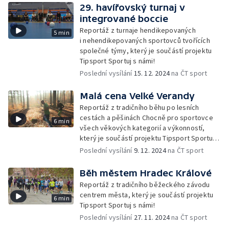
29. havířovský turnaj v
integrované boccie
Reportáž z turnaje hendikepovaných
5 min
i nehendikepovaných sportovců tvořících
společné týmy, který je součástí projektu
Tipsport Sportuj s námi!
Poslední vysílání
15. 12. 2024
na ČT sport
Malá cena Velké Verandy
Reportáž z tradičního běhu po lesních
cestách a pěšinách Chocně pro sportovce
6 min
všech věkových kategorií a výkonností,
který je součástí projektu Tipsport Sportuj
s námi!
Poslední vysílání
9. 12. 2024
na ČT sport
Běh městem Hradec Králové
Reportáž z tradičního běžeckého závodu
centrem města, který je součástí projektu
6 min
Tipsport Sportuj s námi!
Poslední vysílání
27. 11. 2024
na ČT sport