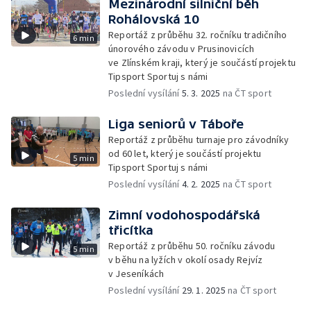
Mezinárodní silniční běh
Rohálovská 10
Reportáž z průběhu 32. ročníku tradičního
6 min
únorového závodu v Prusinovicích
ve Zlínském kraji, který je součástí projektu
Tipsport Sportuj s námi
Poslední vysílání
5. 3. 2025
na ČT sport
Liga seniorů v Táboře
Reportáž z průběhu turnaje pro závodníky
od 60 let, který je součástí projektu
5 min
Tipsport Sportuj s námi
Poslední vysílání
4. 2. 2025
na ČT sport
Zimní vodohospodářská
třicítka
Reportáž z průběhu 50. ročníku závodu
5 min
v běhu na lyžích v okolí osady Rejvíz
v Jeseníkách
Poslední vysílání
29. 1. 2025
na ČT sport