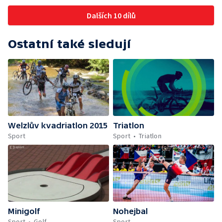
Dalších 10 dílů
Ostatní také sledují
Welzlův kvadriatlon 2015
Triatlon
Sport
Sport
Triatlon
Minigolf
Nohejbal
Sport
Golf
Sport