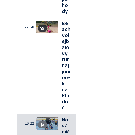
ho
dy
Be
22:50
ach
vol
ejb
alo
vý
tur
naj
juni
ore
k
na
Kla
dn
ě
No
26:22
vá
míč