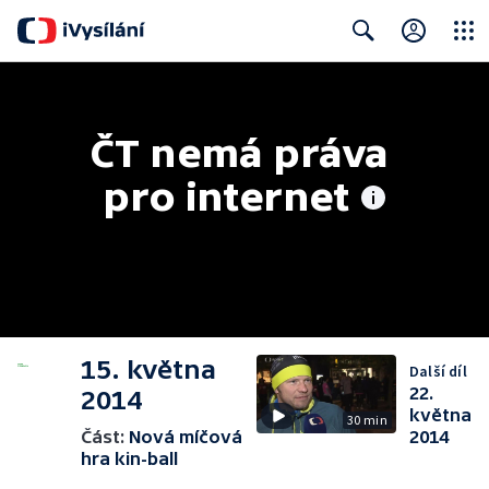
Close
Search
ČT nemá práva 
pro internet
15. května
Další díl
22.
2014
května
30 min
Část:
Nová míčová
2014
hra kin-ball