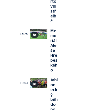
rto
vní
stř
elb
ě
Me
15:25
mo
riál
Ale
še
Hře
bes
kéh
o
Jabl
19:03
on
eck
ý
běh
do
po