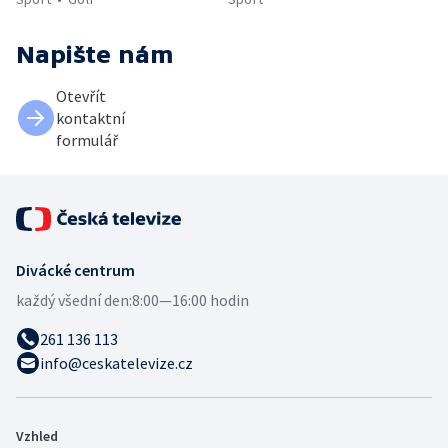
Napište nám
Otevřít
kontaktní
formulář
Divácké centrum
každý všední den:
8:00—16:00 hodin
261 136 113
info@ceskatelevize.cz
Vzhled