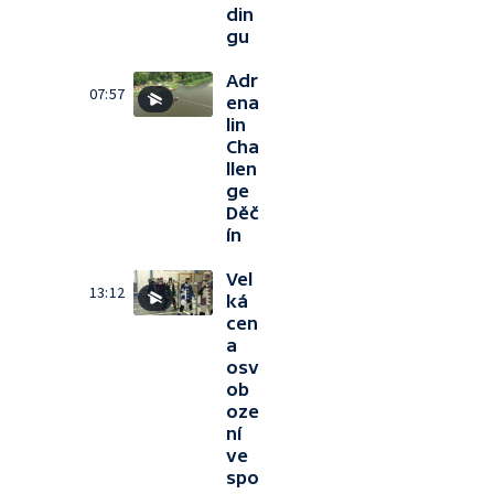
din
gu
Adr
07:57
ena
lin
Cha
llen
ge
Děč
ín
Vel
13:12
ká
cen
a
osv
ob
oze
ní
ve
spo