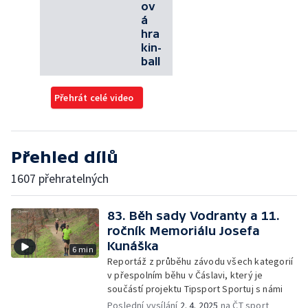
ov
á
hra
kin-
ball
Přehrát celé video
Přehled dílů
1607 přehratelných
83. Běh sady Vodranty a 11.
ročník Memoriálu Josefa
Kunáška
6 min
Reportáž z průběhu závodu všech kategorií
v přespolním běhu v Čáslavi, který je
součástí projektu Tipsport Sportuj s námi
Poslední vysílání
2. 4. 2025
na ČT sport