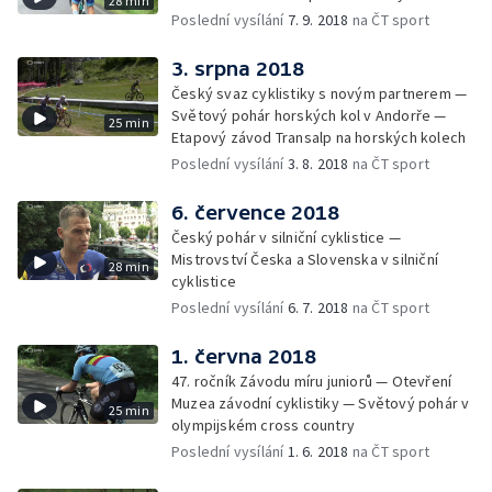
28 min
Poslední vysílání
7. 9. 2018
na ČT sport
3. srpna 2018
Český svaz cyklistiky s novým partnerem —
Světový pohár horských kol v Andorře —
25 min
Etapový závod Transalp na horských kolech
Poslední vysílání
3. 8. 2018
na ČT sport
6. července 2018
Český pohár v silniční cyklistice —
Mistrovství Česka a Slovenska v silniční
28 min
cyklistice
Poslední vysílání
6. 7. 2018
na ČT sport
1. června 2018
47. ročník Závodu míru juniorů — Otevření
Muzea závodní cyklistiky — Světový pohár v
25 min
olympijském cross country
Poslední vysílání
1. 6. 2018
na ČT sport