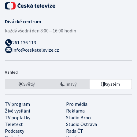
Divácké centrum
každý všední den:
8:00—16:00 hodin
261 136 113
info@ceskatelevize.cz
Vzhled
Světlý
Tmavý
Systém
TV program
Pro média
Živé vysílání
Reklama
TV poplatky
Studio Brno
Teletext
Studio Ostrava
Podcasty
Rada ČT