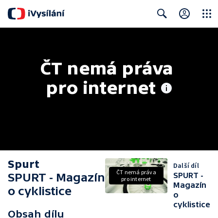
Close
Search
ČT nemá práva 
pro internet
Spurt
Další díl
ČT nemá práva
SPURT - Magazín
SPURT -
pro internet
Magazín
o cyklistice
o
cyklistice
Obsah dílu