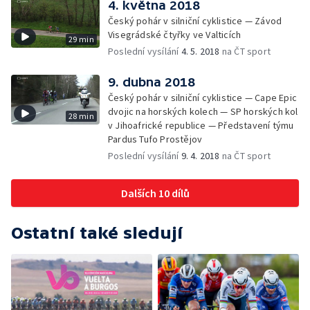
4. května 2018
Český pohár v silniční cyklistice — Závod
Visegrádské čtyřky ve Valticích
29 min
Poslední vysílání
4. 5. 2018
na ČT sport
9. dubna 2018
Český pohár v silniční cyklistice — Cape Epic
dvojic na horských kolech — SP horských kol
28 min
v Jihoafrické republice — Představení týmu
Pardus Tufo Prostějov
Poslední vysílání
9. 4. 2018
na ČT sport
Dalších 10 dílů
Ostatní také sledují