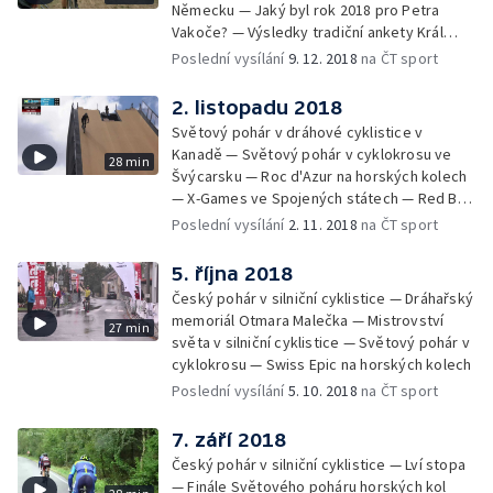
Německu — Jaký byl rok 2018 pro Petra
Vakoče? — Výsledky tradiční ankety Král
cyklistiky
Poslední vysílání
9. 12. 2018
na ČT sport
2. listopadu 2018
Světový pohár v dráhové cyklistice v
Kanadě — Světový pohár v cyklokrosu ve
28 min
Švýcarsku — Roc d'Azur na horských kolech
— X-Games ve Spojených státech — Red Bull
Rampage
Poslední vysílání
2. 11. 2018
na ČT sport
5. října 2018
Český pohár v silniční cyklistice — Dráhařský
memoriál Otmara Malečka — Mistrovství
27 min
světa v silniční cyklistice — Světový pohár v
cyklokrosu — Swiss Epic na horských kolech
Poslední vysílání
5. 10. 2018
na ČT sport
7. září 2018
Český pohár v silniční cyklistice — Lví stopa
— Finále Světového poháru horských kol