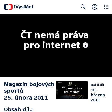
Close
Search
ČT nemá práva 
pro internet
Magazín bojových
Další díl
ČT nemá práva
sportů
10.
pro internet
března
25. února 2011
2011
Obsah dílu