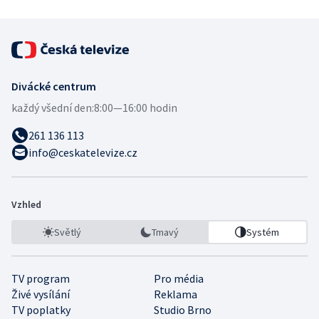
Divácké centrum
každý všední den:
8:00—16:00 hodin
261 136 113
info@ceskatelevize.cz
Vzhled
Světlý
Tmavý
Systém
TV program
Pro média
Živé vysílání
Reklama
TV poplatky
Studio Brno