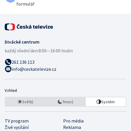
formulář
Divácké centrum
každý všední den:
8:00—16:00 hodin
261 136 113
info@ceskatelevize.cz
Vzhled
Světlý
Tmavý
Systém
TV program
Pro média
Živé vysílání
Reklama