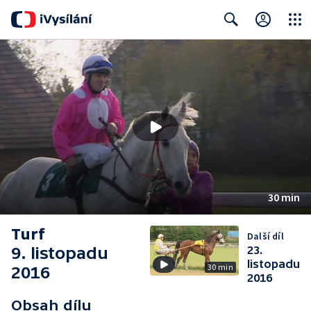
Close
Search
30 min
Turf
Další díl
9. listopadu
23.
listopadu
30 min
2016
2016
Obsah dílu