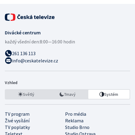
Divácké centrum
každý všední den:
8:00—16:00 hodin
261 136 113
info@ceskatelevize.cz
Vzhled
Světlý
Tmavý
Systém
TV program
Pro média
Živé vysílání
Reklama
TV poplatky
Studio Brno
Teletext
Studio Ostrava