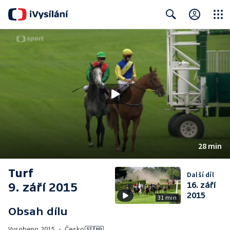
Close
Search
28 min
Turf
Další díl
9. září 2015
16. září
2015
31 min
Obsah dílu
Vyrobeno
2015
•
Česko