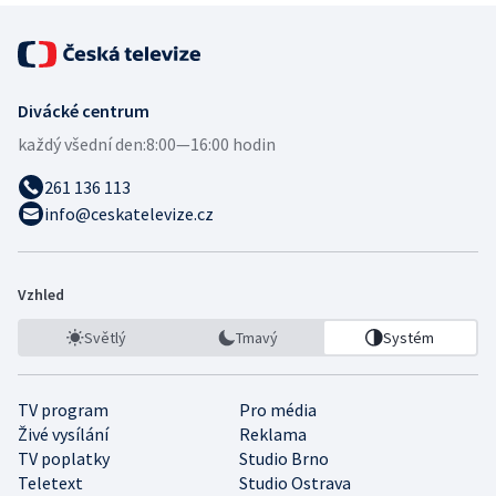
Divácké centrum
každý všední den:
8:00—16:00 hodin
261 136 113
info@ceskatelevize.cz
Vzhled
Světlý
Tmavý
Systém
TV program
Pro média
Živé vysílání
Reklama
TV poplatky
Studio Brno
Teletext
Studio Ostrava