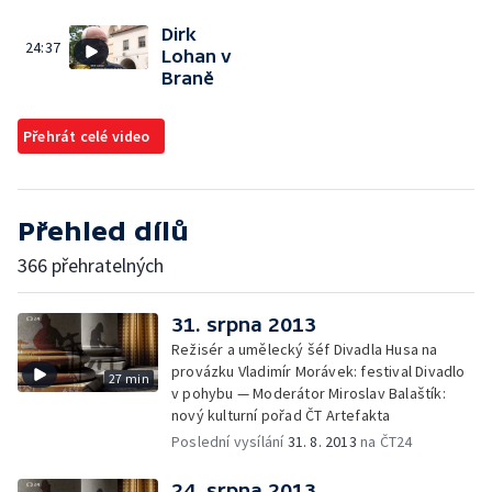
Dirk
24:37
Lohan v
Braně
Přehrát celé video
Přehled dílů
366 přehratelných
31. srpna 2013
Režisér a umělecký šéf Divadla Husa na
provázku Vladimír Morávek: festival Divadlo
27 min
v pohybu — Moderátor Miroslav Balaštík:
nový kulturní pořad ČT Artefakta
Poslední vysílání
31. 8. 2013
na ČT24
24. srpna 2013