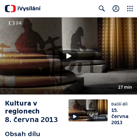
Close
Search
27 min
Kultura v
Další díl
regionech
15.
června
8. června 2013
28 min
2013
Obsah dílu