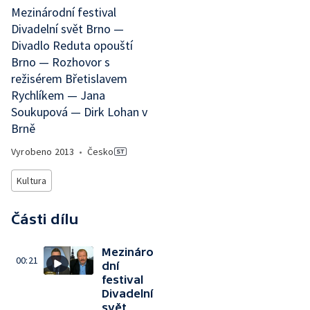
Mezinárodní festival
Divadelní svět Brno —
Divadlo Reduta opouští
Brno — Rozhovor s
režisérem Břetislavem
Rychlíkem — Jana
Soukupová — Dirk Lohan v
Brně
Vyrobeno
2013
•
Česko
Kultura
Části dílu
Mezináro
00:21
dní
festival
Divadelní
svět