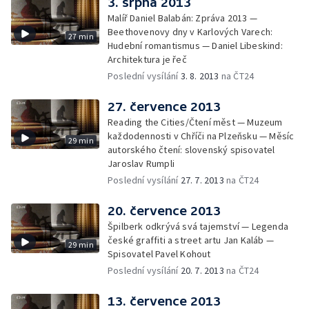
3. srpna 2013
Malíř Daniel Balabán: Zpráva 2013 —
Beethovenovy dny v Karlových Varech:
27 min
Hudební romantismus — Daniel Libeskind:
Architektura je řeč
Poslední vysílání
3. 8. 2013
na ČT24
27. července 2013
Reading the Cities/Čtení měst — Muzeum
každodennosti v Chříči na Plzeňsku — Měsíc
29 min
autorského čtení: slovenský spisovatel
Jaroslav Rumpli
Poslední vysílání
27. 7. 2013
na ČT24
20. července 2013
Špilberk odkrývá svá tajemství — Legenda
české graffiti a street artu Jan Kaláb —
29 min
Spisovatel Pavel Kohout
Poslední vysílání
20. 7. 2013
na ČT24
13. července 2013