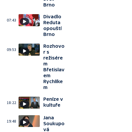
Brno
Divadlo
07:43
Reduta
opouští
Brno
Rozhovo
09:53
r s
režisére
m
Břetislav
em
Rychlíke
m
Peníze v
18:22
kultuře
Jana
19:48
Soukupo
vá