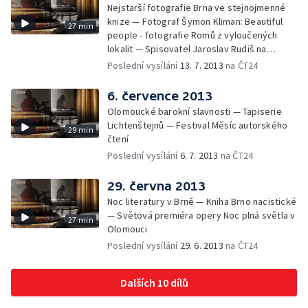
Nejstarší fotografie Brna ve stejnojmenné
knize — Fotograf Šymon Kliman: Beautiful
27 min
people - fotografie Romů z vyloučených
lokalit — Spisovatel Jaroslav Rudiš na
festivalu Měsíc autorského čtení
Poslední vysílání
13. 7. 2013
na ČT24
6. července 2013
Olomoucké barokní slavnosti — Tapiserie
Lichtenštejnů — Festival Měsíc autorského
29 min
čtení
Poslední vysílání
6. 7. 2013
na ČT24
29. června 2013
Noc literatury v Brně — Kniha Brno nacistické
— Světová premiéra opery Noc plná světla v
27 min
Olomouci
Poslední vysílání
29. 6. 2013
na ČT24
Dalších 10 dílů