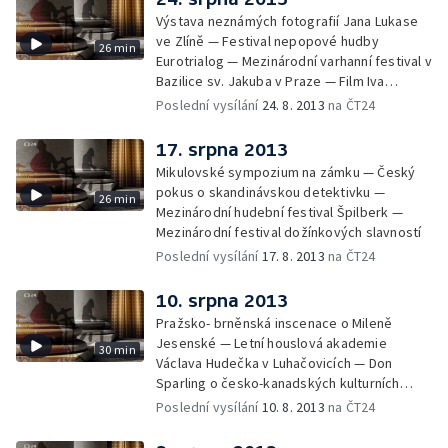
Výstava neznámých fotografií Jana Lukase
ve Zlíně — Festival nepopové hudby
26 min
Eurotrialog — Mezinárodní varhanní festival v
Bazilice sv. Jakuba v Praze — Film Iva
Bystřičana Mých posledních 150 000 cigaret
Poslední vysílání
24. 8. 2013
na ČT24
17. srpna 2013
Mikulovské sympozium na zámku — Český
pokus o skandinávskou detektivku —
26 min
Mezinárodní hudební festival Špilberk —
Mezinárodní festival dožínkových slavností
Poslední vysílání
17. 8. 2013
na ČT24
10. srpna 2013
Pražsko- brněnská inscenace o Mileně
Jesenské — Letní houslová akademie
30 min
Václava Hudečka v Luhačovicích — Don
Sparling o česko-kanadských kulturních
vztazích — Zermřel režisér Jiří Krejčík
Poslední vysílání
10. 8. 2013
na ČT24