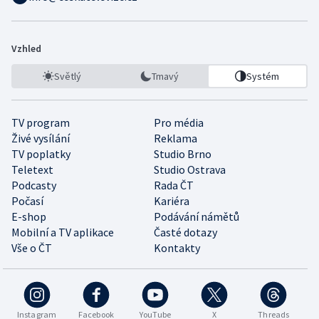
Vzhled
Světlý
Tmavý
Systém
TV program
Pro média
Živé vysílání
Reklama
TV poplatky
Studio Brno
Teletext
Studio Ostrava
Podcasty
Rada ČT
Počasí
Kariéra
E-shop
Podávání námětů
Mobilní a TV aplikace
Časté dotazy
Vše o ČT
Kontakty
Instagram
Facebook
YouTube
X
Threads