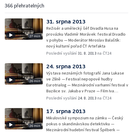
366 přehratelných
31. srpna 2013
Režisér a umělecký šéf Divadla Husa na
provázku Vladimír Morávek: festival Divadlo
27 min
v pohybu — Moderátor Miroslav Balaštík:
nový kulturní pořad ČT Artefakta
Poslední vysílání
31. 8. 2013
na ČT24
24. srpna 2013
Výstava neznámých fotografií Jana Lukase
ve Zlíně — Festival nepopové hudby
26 min
Eurotrialog — Mezinárodní varhanní festival v
Bazilice sv. Jakuba v Praze — Film Iva
Bystřičana Mých posledních 150 000 cigaret
Poslední vysílání
24. 8. 2013
na ČT24
17. srpna 2013
Mikulovské sympozium na zámku — Český
pokus o skandinávskou detektivku —
26 min
Mezinárodní hudební festival Špilberk —