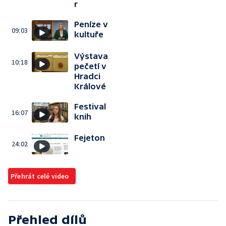
r
Peníze v
09:03
kultuře
Výstava
10:18
pečetí v
Hradci
Králové
Festival
16:07
knih
Fejeton
24:02
Přehrát celé video
Přehled dílů