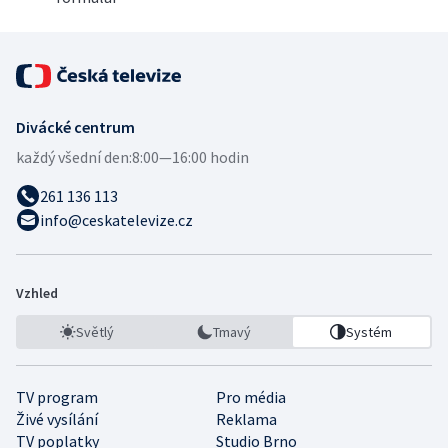
Divácké centrum
každý všední den:
8:00—16:00 hodin
261 136 113
info@ceskatelevize.cz
Vzhled
Světlý
Tmavý
Systém
TV program
Pro média
Živé vysílání
Reklama
TV poplatky
Studio Brno