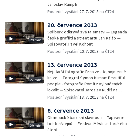
Jaroslav Rumpli
Poslední vysílání
27. 7. 2013
na ČT24
20. července 2013
Špilberk odkrývá svá tajemství — Legenda
české graffiti a street artu Jan Kaláb —
29 min
Spisovatel Pavel Kohout
Poslední vysílání
20. 7. 2013
na ČT24
13. července 2013
Nejstarší fotografie Brna ve stejnojmenné
knize — Fotograf Šymon Kliman: Beautiful
27 min
people - fotografie Romů z vyloučených
lokalit — Spisovatel Jaroslav Rudiš na
festivalu Měsíc autorského čtení
Poslední vysílání
13. 7. 2013
na ČT24
6. července 2013
Olomoucké barokní slavnosti — Tapiserie
Lichtenštejnů — Festival Měsíc autorského
29 min
čtení