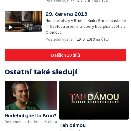
Poslední vysílání
6. 7. 2013
na ČT24
29. června 2013
Noc literatury v Brně — Kniha Brno nacistické
— Světová premiéra opery Noc plná světla v
27 min
Olomouci
Poslední vysílání
29. 6. 2013
na ČT24
Dalších 10 dílů
Ostatní také sledují
Hudební ghetto Brno?
Dokument
Hudba
Kultura
Tah dámou