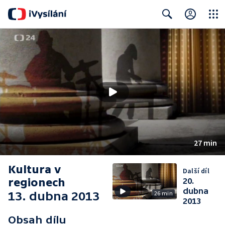
Close
Search
27 min
Kultura v
Další díl
regionech
20.
dubna
13. dubna 2013
26 min
2013
Obsah dílu