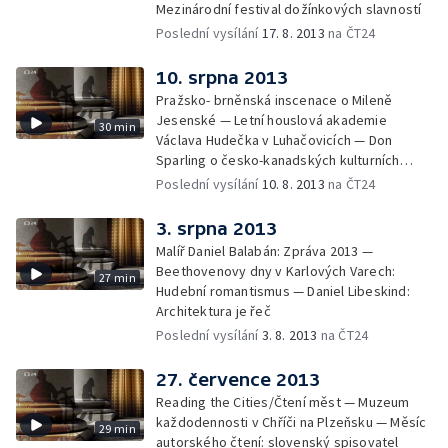
Mezinárodní festival dožínkových slavností
Poslední vysílání
17. 8. 2013
na ČT24
10. srpna 2013
Pražsko- brněnská inscenace o Mileně
Jesenské — Letní houslová akademie
30 min
Václava Hudečka v Luhačovicích — Don
Sparling o česko-kanadských kulturních
vztazích — Zermřel režisér Jiří Krejčík
Poslední vysílání
10. 8. 2013
na ČT24
3. srpna 2013
Malíř Daniel Balabán: Zpráva 2013 —
Beethovenovy dny v Karlových Varech:
27 min
Hudební romantismus — Daniel Libeskind:
Architektura je řeč
Poslední vysílání
3. 8. 2013
na ČT24
27. července 2013
Reading the Cities/Čtení měst — Muzeum
každodennosti v Chříči na Plzeňsku — Měsíc
29 min
autorského čtení: slovenský spisovatel