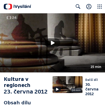
Close
Search
25 min
Kultura v
Další díl
regionech
30.
června
23. června 2012
24 min
2012
Obsah dílu