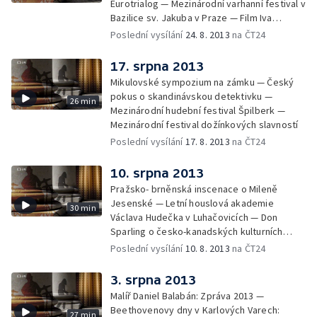
Eurotrialog — Mezinárodní varhanní festival v
Bazilice sv. Jakuba v Praze — Film Iva
Bystřičana Mých posledních 150 000 cigaret
Poslední vysílání
24. 8. 2013
na ČT24
17. srpna 2013
Mikulovské sympozium na zámku — Český
pokus o skandinávskou detektivku —
26 min
Mezinárodní hudební festival Špilberk —
Mezinárodní festival dožínkových slavností
Poslední vysílání
17. 8. 2013
na ČT24
10. srpna 2013
Pražsko- brněnská inscenace o Mileně
Jesenské — Letní houslová akademie
30 min
Václava Hudečka v Luhačovicích — Don
Sparling o česko-kanadských kulturních
vztazích — Zermřel režisér Jiří Krejčík
Poslední vysílání
10. 8. 2013
na ČT24
3. srpna 2013
Malíř Daniel Balabán: Zpráva 2013 —
Beethovenovy dny v Karlových Varech:
27 min