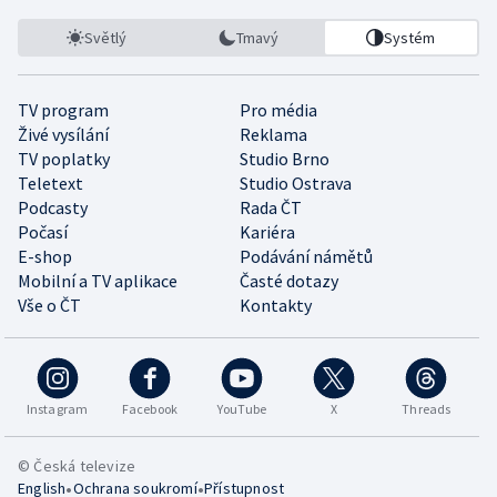
Světlý
Tmavý
Systém
TV program
Pro média
Živé vysílání
Reklama
TV poplatky
Studio Brno
Teletext
Studio Ostrava
Podcasty
Rada ČT
Počasí
Kariéra
E-shop
Podávání námětů
Mobilní a TV aplikace
Časté dotazy
Vše o ČT
Kontakty
Instagram
Facebook
YouTube
X
Threads
© Česká televize
•
•
English
Ochrana soukromí
Přístupnost