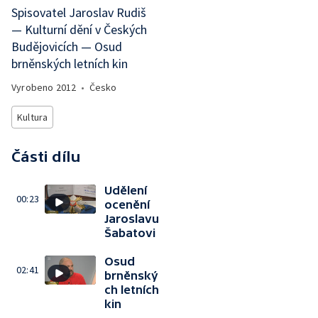
Spisovatel Jaroslav Rudiš
— Kulturní dění v Českých
Budějovicích — Osud
brněnských letních kin
Vyrobeno
2012
•
Česko
Kultura
Části dílu
Udělení
00:23
ocenění
Jaroslavu
Šabatovi
Osud
02:41
brněnský
ch letních
kin