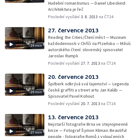
Hudební romantismus — Daniel Libeskind:
Architektura je řeč
Poslední vysílání
3. 8. 2013
na ČT24
27. července 2013
Reading the Cities/Čtení měst — Muzeum
každodennosti v Chříči na Plzeňsku — Měsíc
29 min
autorského čtení: slovenský spisovatel
Jaroslav Rumpli
Poslední vysílání
27. 7. 2013
na ČT24
20. července 2013
Špilberk odkrývá svá tajemství — Legenda
české graffiti a street artu Jan Kaláb —
29 min
Spisovatel Pavel Kohout
Poslední vysílání
20. 7. 2013
na ČT24
13. července 2013
Nejstarší fotografie Brna ve stejnojmenné
knize — Fotograf Šymon Kliman: Beautiful
27 min
people - fotografie Romů z vyloučených