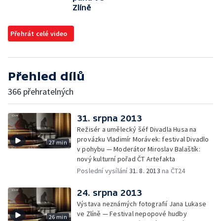
Zlíně
Přehrát celé video
Přehled dílů
366 přehratelných
31. srpna 2013
Režisér a umělecký šéf Divadla Husa na
provázku Vladimír Morávek: festival Divadlo
27 min
v pohybu — Moderátor Miroslav Balaštík:
nový kulturní pořad ČT Artefakta
Poslední vysílání
31. 8. 2013
na ČT24
24. srpna 2013
Výstava neznámých fotografií Jana Lukase
ve Zlíně — Festival nepopové hudby
26 min