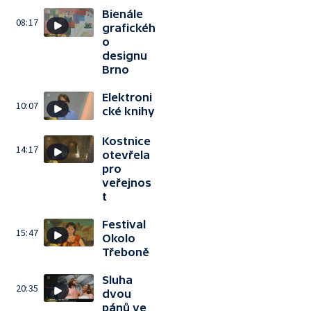
Bienále
08:17
grafickéh
o
designu
Brno
Elektroni
10:07
cké knihy
Kostnice
14:17
otevřela
pro
veřejnos
t
Festival
15:47
Okolo
Třeboně
Sluha
20:35
dvou
pánů ve