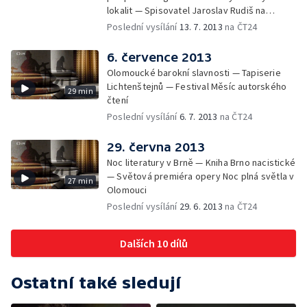
lokalit — Spisovatel Jaroslav Rudiš na
festivalu Měsíc autorského čtení
Poslední vysílání
13. 7. 2013
na ČT24
6. července 2013
Olomoucké barokní slavnosti — Tapiserie
Lichtenštejnů — Festival Měsíc autorského
29 min
čtení
Poslední vysílání
6. 7. 2013
na ČT24
29. června 2013
Noc literatury v Brně — Kniha Brno nacistické
— Světová premiéra opery Noc plná světla v
27 min
Olomouci
Poslední vysílání
29. 6. 2013
na ČT24
Dalších 10 dílů
Ostatní také sledují