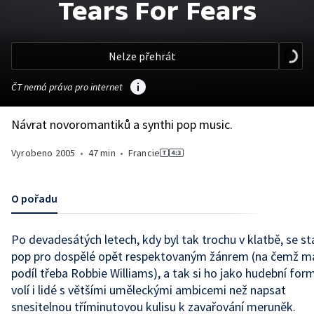
Tears For Fears
Nelze přehrát
ČT nemá práva pro internet
Návrat novoromantiků a synthi pop music.
Vyrobeno
2005
•
47 min
•
Francie
O pořadu
Po devadesátých letech, kdy byl tak trochu v klatbě, se st
pop pro dospělé opět respektovaným žánrem (na čemž má
podíl třeba Robbie Williams), a tak si ho jako hudební for
volí i lidé s většími uměleckými ambicemi než napsat
snesitelnou tříminutovou kulisu k zavařování meruněk.