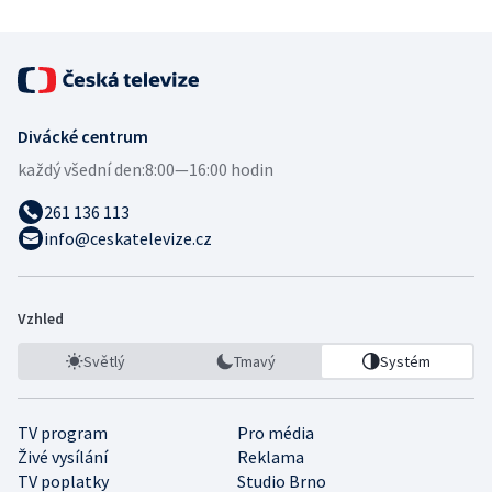
Divácké centrum
každý všední den:
8:00—16:00 hodin
261 136 113
info@ceskatelevize.cz
Vzhled
Světlý
Tmavý
Systém
TV program
Pro média
Živé vysílání
Reklama
TV poplatky
Studio Brno