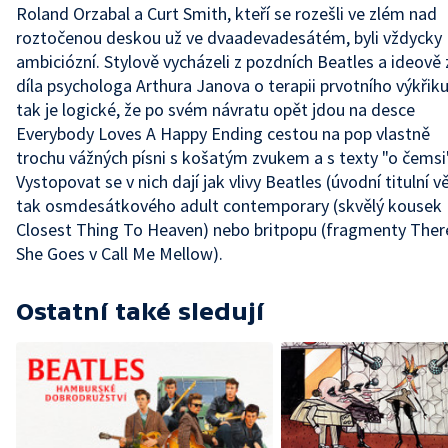
Roland Orzabal a Curt Smith, kteří se rozešli ve zlém nad
roztočenou deskou už ve dvaadevadesátém, byli vždycky
ambiciózní. Stylově vycházeli z pozdních Beatles a ideově 
díla psychologa Arthura Janova o terapii prvotního výkřiku
tak je logické, že po svém návratu opět jdou na desce
Everybody Loves A Happy Ending cestou na pop vlastně
trochu vážných písni s košatým zvukem a s texty "o čemsi"
Vystopovat se v nich dají jak vlivy Beatles (úvodní titulní vě
tak osmdesátkového adult contemporary (skvělý kousek
Closest Thing To Heaven) nebo britpopu (fragmenty Ther
She Goes v Call Me Mellow).
Ostatní také sledují