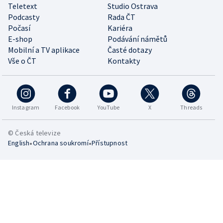
Teletext
Studio Ostrava
Podcasty
Rada ČT
Počasí
Kariéra
E-shop
Podávání námětů
Mobilní a TV aplikace
Časté dotazy
Vše o ČT
Kontakty
Instagram
Facebook
YouTube
X
Threads
© Česká televize
•
•
English
Ochrana soukromí
Přístupnost