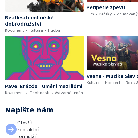
Peripetie zpěvu
Film
Krátký
Animovaný
Beatles: hamburské
dobrodružství
Dokument
Kultura
Hudba
Vesna - Muzika Slavi
Kultura
Koncert
Rock 
Pavel Brázda - Umění mezi lidmi
Dokument
Osobnosti
Výtvarné umění
Napište nám
Otevřít
kontaktní
formulář