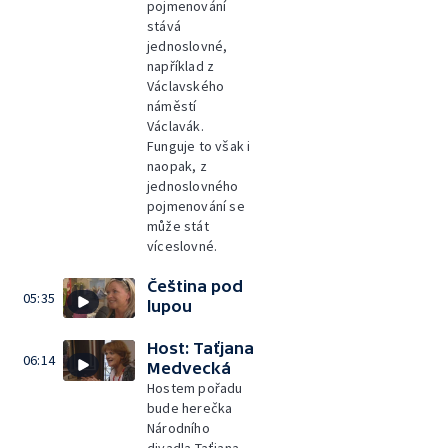
pojmenování
stává
jednoslovné,
například z
Václavského
náměstí
Václavák.
Funguje to však i
naopak, z
jednoslovného
pojmenování se
může stát
víceslovné.
Čeština pod
05:35
lupou
Host: Taťjana
06:14
Medvecká
Hostem pořadu
bude herečka
Národního