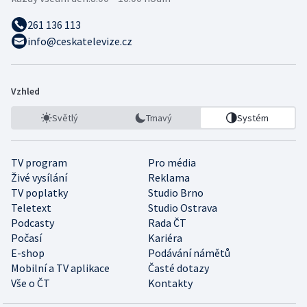
261 136 113
info@ceskatelevize.cz
Vzhled
Světlý
Tmavý
Systém
TV program
Pro média
Živé vysílání
Reklama
TV poplatky
Studio Brno
Teletext
Studio Ostrava
Podcasty
Rada ČT
Počasí
Kariéra
E-shop
Podávání námětů
Mobilní a TV aplikace
Časté dotazy
Vše o ČT
Kontakty