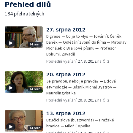
Přehled dílů
184 přehratelných
27. srpna 2012
Digrese — Co je to vlys — Továrník Čeněk
Daněk — Odlétání zvonů do Říma — Miroslav
14 min
Michálek o Braillově písmu — Profesor
Bohumil Zavadil
Poslední vysílání
27. 8. 2012
na ČT2
20. srpna 2012
Je pravdou, nebo je pravda? — Lidová
etymologie — Básník Michal Bystrov —
14 min
Neurolingvistika
Poslední vysílání
20. 8. 2012
na ČT2
13. srpna 2012
Bzučící slova (buzzwords) — Pražské
hranice — Miloň Čepelka
14 min
Poslední vysílání
13. 8. 2012
na ČT2