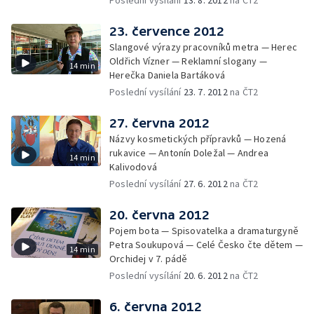
23. července 2012
Slangové výrazy pracovníků metra — Herec
Oldřich Vízner — Reklamní slogany —
14 min
Herečka Daniela Bartáková
Poslední vysílání
23. 7. 2012
na ČT2
27. června 2012
Názvy kosmetických přípravků — Hozená
rukavice — Antonín Doležal — Andrea
14 min
Kalivodová
Poslední vysílání
27. 6. 2012
na ČT2
20. června 2012
Pojem bota — Spisovatelka a dramaturgyně
Petra Soukupová — Celé Česko čte dětem —
14 min
Orchidej v 7. pádě
Poslední vysílání
20. 6. 2012
na ČT2
6. června 2012