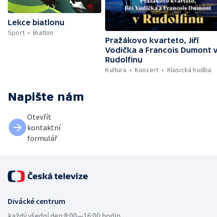
Lekce biatlonu
Sport
Biatlon
Pražákovo kvarteto, Jiří
Vodička a Francois Dumont 
Rudolfinu
Kultura
Koncert
Klasická hudba
Napište nám
Otevřít
kontaktní
formulář
Divácké centrum
každý všední den:
8:00—16:00 hodin