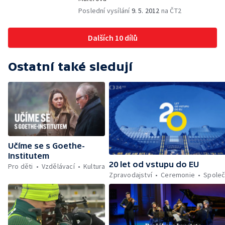
Poslední vysílání
9. 5. 2012
na ČT2
Dalších 10 dílů
Ostatní také sledují
Učíme se s Goethe-
Institutem
20 let od vstupu do EU
Pro děti
Vzdělávací
Kultura
Zpravodajství
Ceremonie
Společ