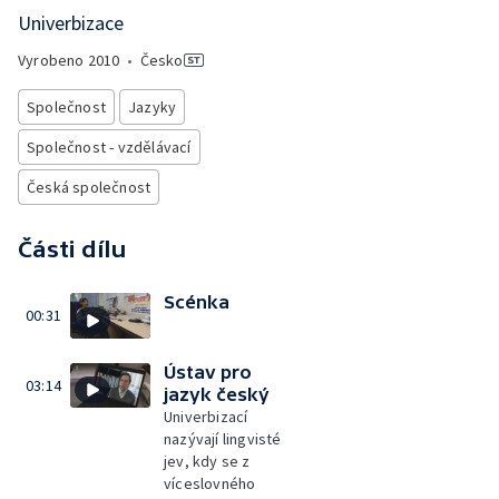
Univerbizace
Vyrobeno
2010
•
Česko
Společnost
Jazyky
Společnost - vzdělávací
Česká společnost
Části dílu
Scénka
00:31
Ústav pro
03:14
jazyk český
Univerbizací
nazývají lingvisté
jev, kdy se z
víceslovného