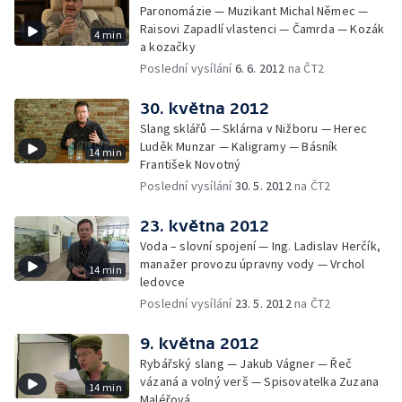
Paronomázie — Muzikant Michal Němec —
Raisovi Zapadlí vlastenci — Čamrda — Kozák
4 min
a kozačky
Poslední vysílání
6. 6. 2012
na ČT2
30. května 2012
Slang sklářů — Sklárna v Nižboru — Herec
Luděk Munzar — Kaligramy — Básník
14 min
František Novotný
Poslední vysílání
30. 5. 2012
na ČT2
23. května 2012
Voda – slovní spojení — Ing. Ladislav Herčík,
manažer provozu úpravny vody — Vrchol
14 min
ledovce
Poslední vysílání
23. 5. 2012
na ČT2
9. května 2012
Rybářský slang — Jakub Vágner — Řeč
vázaná a volný verš — Spisovatelka Zuzana
14 min
Maléřová