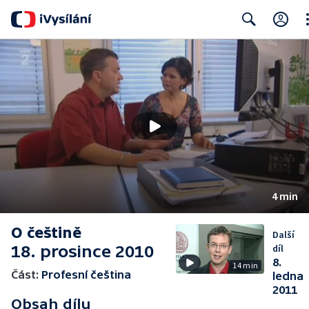
Cl
Search
4 min
O češtině
Další
18. prosince 2010
díl
8.
14 min
Část:
Profesní čeština
ledna
2011
Obsah dílu