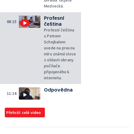
divadla Taťjana
Medvecká.
Profesní
08:15
čeština
Profesní čeština
s Petrem
Schejbalem
uvede na pravou
míru známá slova
z oblasti obrany
počítače
připojeného k
internetu.
Odpovědna
11:14
Přehrát celé video