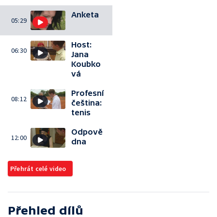
Anketa
05:29
Host:
06:30
Jana
Koubko
vá
Profesní
08:12
čeština:
tenis
Odpově
12:00
dna
Přehrát celé video
Přehled dílů