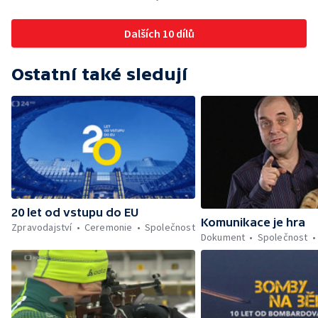
Dalších 10 dílů
Ostatní také sledují
20 let od vstupu do EU
Komunikace je hra
Zpravodajství
Ceremonie
Společnost
Dokument
Společnost