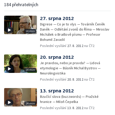
184 přehratelných
27. srpna 2012
Digrese — Co je to vlys — Továrník Čeněk
Daněk — Odlétání zvonů do Říma — Miroslav
14 min
Michálek o Braillově písmu — Profesor
Bohumil Zavadil
Poslední vysílání
27. 8. 2012
na ČT2
20. srpna 2012
Je pravdou, nebo je pravda? — Lidová
etymologie — Básník Michal Bystrov —
14 min
Neurolingvistika
Poslední vysílání
20. 8. 2012
na ČT2
13. srpna 2012
Bzučící slova (buzzwords) — Pražské
hranice — Miloň Čepelka
14 min
Poslední vysílání
13. 8. 2012
na ČT2