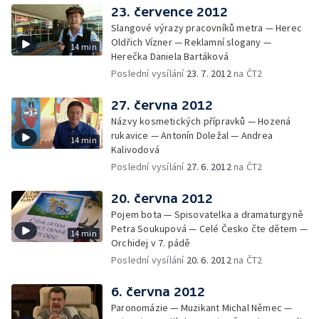
23. července 2012
Slangové výrazy pracovníků metra — Herec
Oldřich Vízner — Reklamní slogany —
14 min
Herečka Daniela Bartáková
Poslední vysílání
23. 7. 2012
na ČT2
27. června 2012
Názvy kosmetických přípravků — Hozená
rukavice — Antonín Doležal — Andrea
14 min
Kalivodová
Poslední vysílání
27. 6. 2012
na ČT2
20. června 2012
Pojem bota — Spisovatelka a dramaturgyně
Petra Soukupová — Celé Česko čte dětem —
14 min
Orchidej v 7. pádě
Poslední vysílání
20. 6. 2012
na ČT2
6. června 2012
Paronomázie — Muzikant Michal Němec —