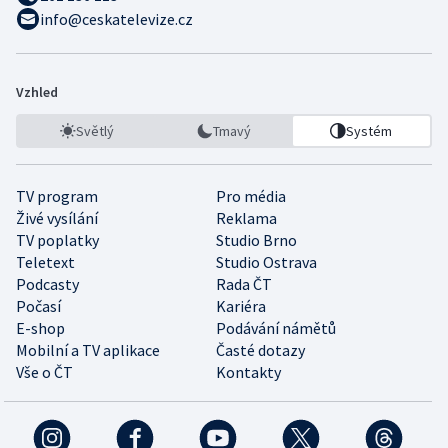
info@ceskatelevize.cz
Vzhled
Světlý
Tmavý
Systém
TV program
Pro média
Živé vysílání
Reklama
TV poplatky
Studio Brno
Teletext
Studio Ostrava
Podcasty
Rada ČT
Počasí
Kariéra
E-shop
Podávání námětů
Mobilní a TV aplikace
Časté dotazy
Vše o ČT
Kontakty