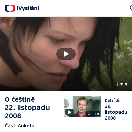
Sea
2 min
O češtině
Další díl
22. listopadu
29.
listopadu
14 min
2008
2008
Část:
Anketa