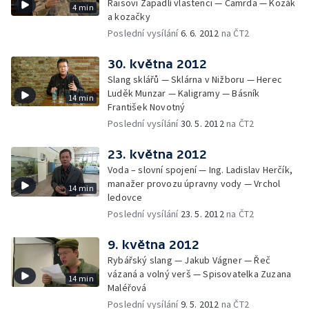
Raisovi Zapadlí vlastenci — Čamrda — Kozák
4 min
a kozačky
Poslední vysílání
6. 6. 2012
na ČT2
30. května 2012
Slang sklářů — Sklárna v Nižboru — Herec
Luděk Munzar — Kaligramy — Básník
14 min
František Novotný
Poslední vysílání
30. 5. 2012
na ČT2
23. května 2012
Voda – slovní spojení — Ing. Ladislav Herčík,
manažer provozu úpravny vody — Vrchol
14 min
ledovce
Poslední vysílání
23. 5. 2012
na ČT2
9. května 2012
Rybářský slang — Jakub Vágner — Řeč
vázaná a volný verš — Spisovatelka Zuzana
14 min
Maléřová
Poslední vysílání
9. 5. 2012
na ČT2