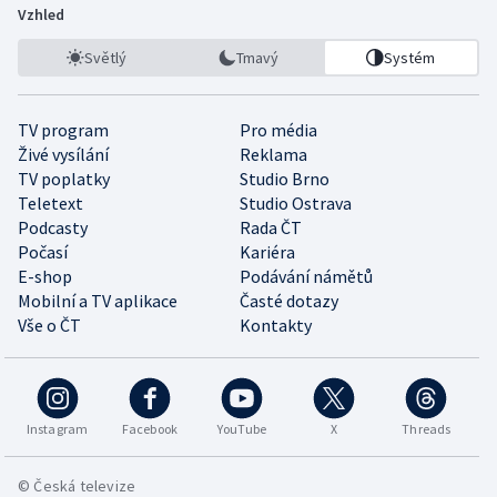
Vzhled
Světlý
Tmavý
Systém
TV program
Pro média
Živé vysílání
Reklama
TV poplatky
Studio Brno
Teletext
Studio Ostrava
Podcasty
Rada ČT
Počasí
Kariéra
E-shop
Podávání námětů
Mobilní a TV aplikace
Časté dotazy
Vše o ČT
Kontakty
Instagram
Facebook
YouTube
X
Threads
© Česká televize