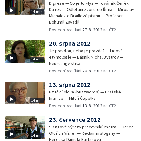
Digrese — Co je to vlys — Továrník Čeněk
Daněk — Odlétání zvonů do Říma — Miroslav
14 min
Michálek o Braillově písmu — Profesor
Bohumil Zavadil
Poslední vysílání
27. 8. 2012
na ČT2
20. srpna 2012
Je pravdou, nebo je pravda? — Lidová
etymologie — Básník Michal Bystrov —
14 min
Neurolingvistika
Poslední vysílání
20. 8. 2012
na ČT2
13. srpna 2012
Bzučící slova (buzzwords) — Pražské
hranice — Miloň Čepelka
14 min
Poslední vysílání
13. 8. 2012
na ČT2
23. července 2012
Slangové výrazy pracovníků metra — Herec
Oldřich Vízner — Reklamní slogany —
14 min
Herečka Daniela Bartáková