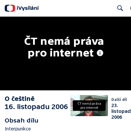
Search
ČT nemá práva 
pro internet
O češtině
Další díl
ČT nemá práva
16. listopadu 2006
23.
pro internet
listopa
2006
Obsah dílu
Interpunkce