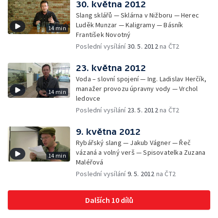
30. května 2012
Slang sklářů — Sklárna v Nižboru — Herec
Luděk Munzar — Kaligramy — Básník
14 min
František Novotný
Poslední vysílání
30. 5. 2012
na ČT2
23. května 2012
Voda – slovní spojení — Ing. Ladislav Herčík,
manažer provozu úpravny vody — Vrchol
14 min
ledovce
Poslední vysílání
23. 5. 2012
na ČT2
9. května 2012
Rybářský slang — Jakub Vágner — Řeč
vázaná a volný verš — Spisovatelka Zuzana
14 min
Maléřová
Poslední vysílání
9. 5. 2012
na ČT2
Dalších 10 dílů