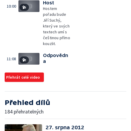
Host
10:00
Hostem
pořadu bude
Jiří Suchý,
který ve svých
textech umí s
češtinou přímo
kouzlit.
Odpovědn
11:08
a
Přehrát celé video
Přehled dílů
184 přehratelných
27. srpna 2012