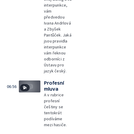
interpunkce,
vám
předvedou
Ivana Andrlová
a Zbyšek
Pantůček. Jaká
jsou pravidla
interpunkce
vám řeknou
odborníci z
Ústavu pro
jazyk český.
Profesní
06:56
mluva
A v rubrice
profesní
češtiny se
tentokrát
podíváme
mezi hasiče.