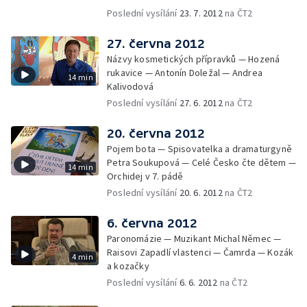
Poslední vysílání
23. 7. 2012
na ČT2
27. června 2012
Názvy kosmetických přípravků — Hozená
rukavice — Antonín Doležal — Andrea
14 min
Kalivodová
Poslední vysílání
27. 6. 2012
na ČT2
20. června 2012
Pojem bota — Spisovatelka a dramaturgyně
Petra Soukupová — Celé Česko čte dětem —
14 min
Orchidej v 7. pádě
Poslední vysílání
20. 6. 2012
na ČT2
6. června 2012
Paronomázie — Muzikant Michal Němec —
Raisovi Zapadlí vlastenci — Čamrda — Kozák
4 min
a kozačky
Poslední vysílání
6. 6. 2012
na ČT2