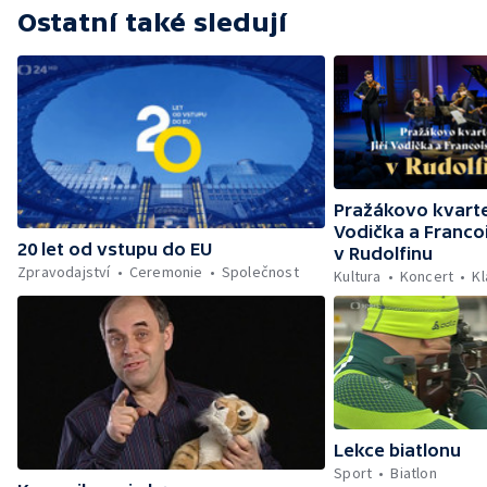
Ostatní také sledují
Pražákovo kvartet
Vodička a Franco
20 let od vstupu do EU
v Rudolfinu
Zpravodajství
Ceremonie
Společnost
Kultura
Koncert
Kl
Lekce biatlonu
Sport
Biatlon