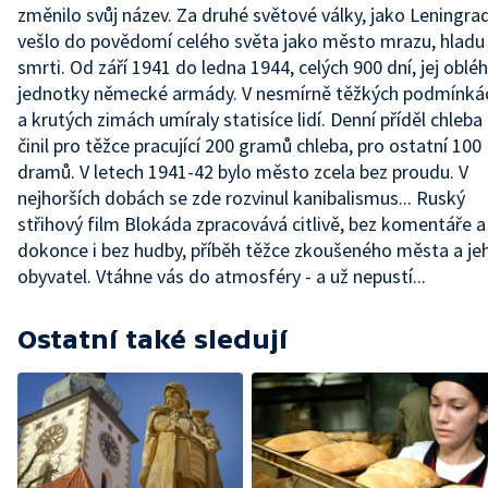
změnilo svůj název. Za druhé světové války, jako Leningrad
vešlo do povědomí celého světa jako město mrazu, hladu
smrti. Od září 1941 do ledna 1944, celých 900 dní, jej obléh
jednotky německé armády. V nesmírně těžkých podmínká
a krutých zimách umíraly statisíce lidí. Denní příděl chleba
činil pro těžce pracující 200 gramů chleba, pro ostatní 100
dramů. V letech 1941-42 bylo město zcela bez proudu. V
nejhorších dobách se zde rozvinul kanibalismus... Ruský
střihový film Blokáda zpracovává citlivě, bez komentáře a
dokonce i bez hudby, příběh těžce zkoušeného města a je
obyvatel. Vtáhne vás do atmosféry - a už nepustí...
Ostatní také sledují