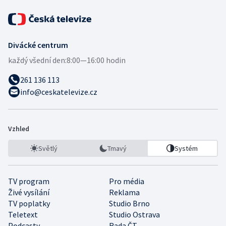
Divácké centrum
každý všední den:
8:00—16:00 hodin
261 136 113
info@ceskatelevize.cz
Vzhled
Světlý
Tmavý
Systém
TV program
Pro média
Živé vysílání
Reklama
TV poplatky
Studio Brno
Teletext
Studio Ostrava
Podcasty
Rada ČT