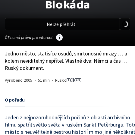
Blokáda
Nelze přehrát
ČT nemá práva pro internet
Jedno město, statisíce osudů, smrtonosné mrazy … a
kolem neviditelný nepřítel. Vlastně dva: Němci a čas …
Ruský dokument.
Vyrobeno
2005
•
51 min
•
Rusko
O pořadu
Jeden z nejpozoruhodnějších počinů z oblasti archivního
filmu spatřil světlo světa v ruském Sankt Petěrburgu. Tot
město s neuvěřitelně pestrou historií mimo jiné několikrá