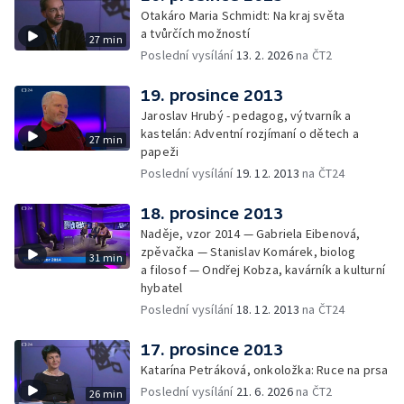
Otakáro Maria Schmidt: Na kraj světa
a tvůrčích možností
27 min
Poslední vysílání
13. 2. 2026
na ČT2
19. prosince 2013
Jaroslav Hrubý - pedagog, výtvarník a
kastelán: Adventní rozjímaní o dětech a
27 min
papeži
Poslední vysílání
19. 12. 2013
na ČT24
18. prosince 2013
Naděje, vzor 2014 — Gabriela Eibenová,
zpěvačka — Stanislav Komárek, biolog
31 min
a filosof — Ondřej Kobza, kavárník a kulturní
hybatel
Poslední vysílání
18. 12. 2013
na ČT24
17. prosince 2013
Katarína Petráková, onkoložka: Ruce na prsa
Poslední vysílání
21. 6. 2026
na ČT2
26 min