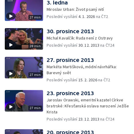
3. ledna
Miroslav Urban: Život psaný nití
Poslední vysílání
4. 1. 2026
na ČT2
27 min
30. prosince 2013
Michal Kavalčík: Ruda není z Ostravy
Poslední vysílání
30. 12. 2013
na ČT24
28 min
27. prosince 2013
Markéta Martišková, módní návrhářka:
Barevný svět
27 min
Poslední vysílání
15. 2. 2026
na ČT2
23. prosince 2013
Jaroslav Orawski, emeritní kazatel Církve
bratrské: Křesťanská oslava narození Ježíše
27 min
Krista
Poslední vysílání
23. 12. 2013
na ČT24
20. prosince 2013