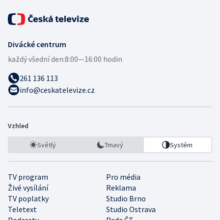
Divácké centrum
každý všední den:
8:00—16:00 hodin
261 136 113
info@ceskatelevize.cz
Vzhled
Světlý
Tmavý
Systém
TV program
Pro média
Živé vysílání
Reklama
TV poplatky
Studio Brno
Teletext
Studio Ostrava
Podcasty
Rada ČT