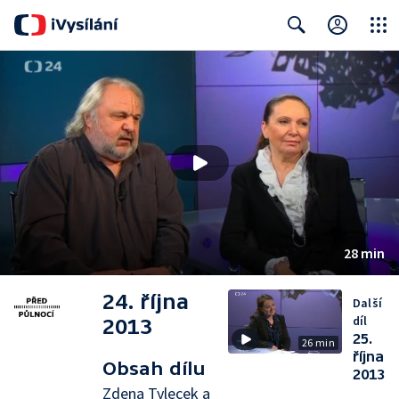
Close
Search
28 min
24. října
Další
díl
2013
25.
26 min
října
Obsah dílu
2013
Zdena Tylecek a