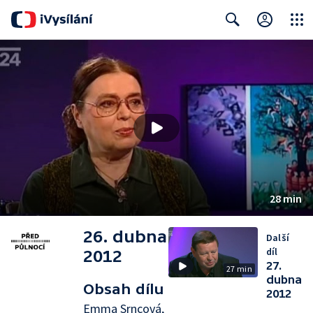
Close
Search
28 min
26. dubna
Další
díl
2012
27.
27 min
dubna
Obsah dílu
2012
Emma Srncová,