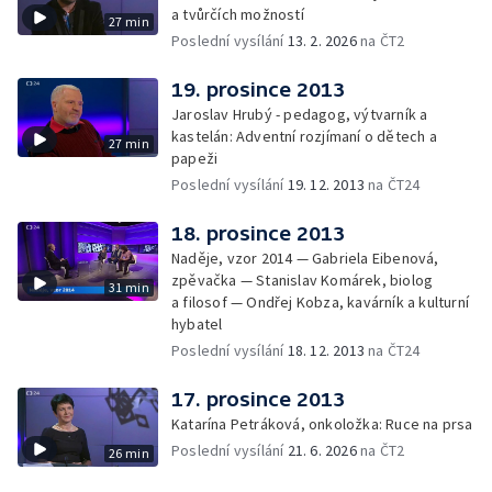
a tvůrčích možností
27 min
Poslední vysílání
13. 2. 2026
na ČT2
19. prosince 2013
Jaroslav Hrubý - pedagog, výtvarník a
kastelán: Adventní rozjímaní o dětech a
27 min
papeži
Poslední vysílání
19. 12. 2013
na ČT24
18. prosince 2013
Naděje, vzor 2014 — Gabriela Eibenová,
zpěvačka — Stanislav Komárek, biolog
31 min
a filosof — Ondřej Kobza, kavárník a kulturní
hybatel
Poslední vysílání
18. 12. 2013
na ČT24
17. prosince 2013
Katarína Petráková, onkoložka: Ruce na prsa
Poslední vysílání
21. 6. 2026
na ČT2
26 min