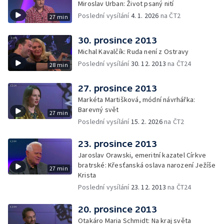
Miroslav Urban: Život psaný nití
Poslední vysílání
4. 1. 2026
na ČT2
27 min
30. prosince 2013
Michal Kavalčík: Ruda není z Ostravy
Poslední vysílání
30. 12. 2013
na ČT24
28 min
27. prosince 2013
Markéta Martišková, módní návrhářka:
Barevný svět
27 min
Poslední vysílání
15. 2. 2026
na ČT2
23. prosince 2013
Jaroslav Orawski, emeritní kazatel Církve
bratrské: Křesťanská oslava narození Ježíše
27 min
Krista
Poslední vysílání
23. 12. 2013
na ČT24
20. prosince 2013
Otakáro Maria Schmidt: Na kraj světa