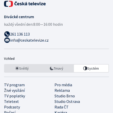
Divácké centrum
každý všední den:
8:00—16:00 hodin
261 136 113
info@ceskatelevize.cz
Vzhled
Světlý
Tmavý
Systém
TV program
Pro média
Živé vysílání
Reklama
TV poplatky
Studio Brno
Teletext
Studio Ostrava
Podcasty
Rada ČT
Počasí
Kariéra