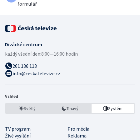
formulář
Divácké centrum
každý všední den:
8:00—16:00 hodin
261 136 113
info@ceskatelevize.cz
Vzhled
Světlý
Tmavý
Systém
TV program
Pro média
Živé vysílání
Reklama