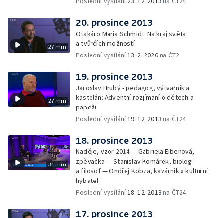
Poslední vysílání
23. 12. 2013
na ČT24
20. prosince 2013
Otakáro Maria Schmidt: Na kraj světa
a tvůrčích možností
27 min
Poslední vysílání
13. 2. 2026
na ČT2
19. prosince 2013
Jaroslav Hrubý - pedagog, výtvarník a
kastelán: Adventní rozjímaní o dětech a
27 min
papeži
Poslední vysílání
19. 12. 2013
na ČT24
18. prosince 2013
Naděje, vzor 2014 — Gabriela Eibenová,
zpěvačka — Stanislav Komárek, biolog
31 min
a filosof — Ondřej Kobza, kavárník a kulturní
hybatel
Poslední vysílání
18. 12. 2013
na ČT24
17. prosince 2013