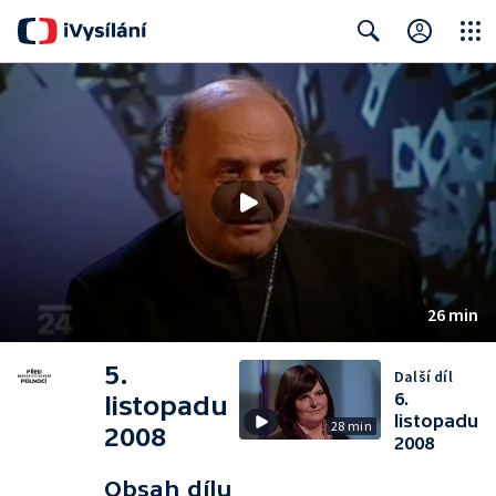
Close
Search
26 min
5.
Další díl
6.
listopadu
listopadu
28 min
2008
2008
Obsah dílu