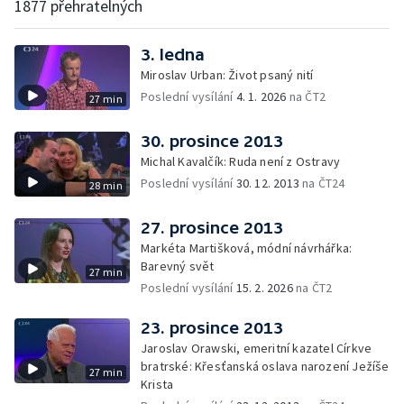
1877 přehratelných
3. ledna
Miroslav Urban: Život psaný nití
Poslední vysílání
4. 1. 2026
na ČT2
27 min
30. prosince 2013
Michal Kavalčík: Ruda není z Ostravy
Poslední vysílání
30. 12. 2013
na ČT24
28 min
27. prosince 2013
Markéta Martišková, módní návrhářka:
Barevný svět
27 min
Poslední vysílání
15. 2. 2026
na ČT2
23. prosince 2013
Jaroslav Orawski, emeritní kazatel Církve
bratrské: Křesťanská oslava narození Ježíše
27 min
Krista