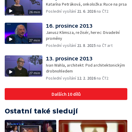
Katarína Petráková, onkoložka: Ruce na prsa
Poslední vysílání
21. 6. 2026
na ČT2
26 min
16. prosince 2013
Janusz Klimsza, režisér, herec: Divadelní
proměny
27 min
Poslední vysílání
21. 8. 2025
na ČT art
13. prosince 2013
Ivan Wahla, architekt: Pod architektonickým
drobnohledem
27 min
Poslední vysílání
12. 2. 2026
na ČT2
Dalších 10 dílů
Ostatní také sledují