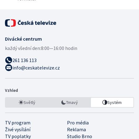
Divácké centrum
každý všední den:
8:00—16:00 hodin
261 136 113
info@ceskatelevize.cz
Vzhled
Světlý
Tmavý
Systém
TV program
Pro média
Živé vysílání
Reklama
TV poplatky
Studio Brno