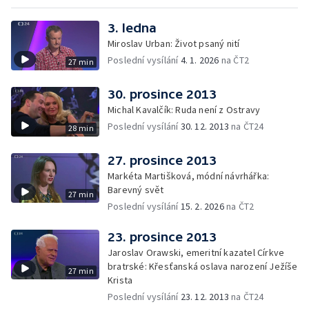
3. ledna
Miroslav Urban: Život psaný nití
Poslední vysílání
4. 1. 2026
na ČT2
27 min
30. prosince 2013
Michal Kavalčík: Ruda není z Ostravy
Poslední vysílání
30. 12. 2013
na ČT24
28 min
27. prosince 2013
Markéta Martišková, módní návrhářka:
Barevný svět
27 min
Poslední vysílání
15. 2. 2026
na ČT2
23. prosince 2013
Jaroslav Orawski, emeritní kazatel Církve
bratrské: Křesťanská oslava narození Ježíše
27 min
Krista
Poslední vysílání
23. 12. 2013
na ČT24