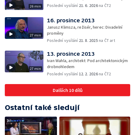
Poslední vysílání
21. 6. 2026
na ČT2
26 min
16. prosince 2013
Janusz Klimsza, režisér, herec: Divadelní
proměny
27 min
Poslední vysílání
21. 8. 2025
na ČT art
13. prosince 2013
Ivan Wahla, architekt: Pod architektonickým
drobnohledem
27 min
Poslední vysílání
12. 2. 2026
na ČT2
Dalších 10 dílů
Ostatní také sledují