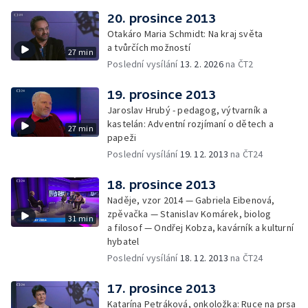
20. prosince 2013
Otakáro Maria Schmidt: Na kraj světa
a tvůrčích možností
27 min
Poslední vysílání
13. 2. 2026
na ČT2
19. prosince 2013
Jaroslav Hrubý - pedagog, výtvarník a
kastelán: Adventní rozjímaní o dětech a
27 min
papeži
Poslední vysílání
19. 12. 2013
na ČT24
18. prosince 2013
Naděje, vzor 2014 — Gabriela Eibenová,
zpěvačka — Stanislav Komárek, biolog
31 min
a filosof — Ondřej Kobza, kavárník a kulturní
hybatel
Poslední vysílání
18. 12. 2013
na ČT24
17. prosince 2013
Katarína Petráková, onkoložka: Ruce na prsa