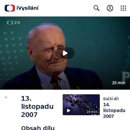
Close
Search
25 min
13.
Další díl
14.
listopadu
listopadu
24 min
2007
2007
Obsah dílu