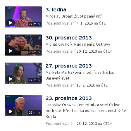
3. ledna
Miroslav Urban: Život psaný nití
Poslední vysílání
4. 1. 2026
na ČT2
27 min
30. prosince 2013
Michal Kavalčík: Ruda není z Ostravy
Poslední vysílání
30. 12. 2013
na ČT24
28 min
27. prosince 2013
Markéta Martišková, módní návrhářka:
Barevný svět
27 min
Poslední vysílání
15. 2. 2026
na ČT2
23. prosince 2013
Jaroslav Orawski, emeritní kazatel Církve
bratrské: Křesťanská oslava narození Ježíše
27 min
Krista
Poslední vysílání
23. 12. 2013
na ČT24