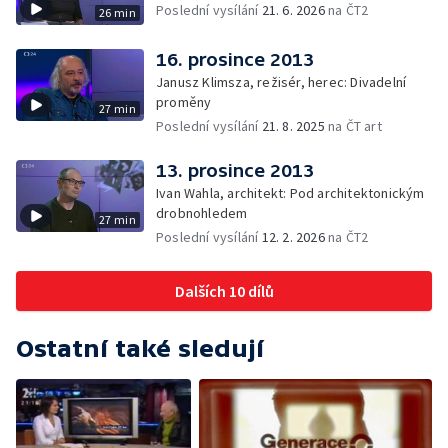
Poslední vysílání
21. 6. 2026
na ČT2
26 min
16. prosince 2013
Janusz Klimsza, režisér, herec: Divadelní
proměny
27 min
Poslední vysílání
21. 8. 2025
na ČT art
13. prosince 2013
Ivan Wahla, architekt: Pod architektonickým
drobnohledem
27 min
Poslední vysílání
12. 2. 2026
na ČT2
Dalších 10 dílů
Ostatní také sledují