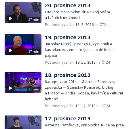
20. prosince 2013
Otakáro Maria Schmidt: Na kraj světa
a tvůrčích možností
27 min
Poslední vysílání
13. 2. 2026
na ČT2
19. prosince 2013
Jaroslav Hrubý - pedagog, výtvarník a
kastelán: Adventní rozjímaní o dětech a
27 min
papeži
Poslední vysílání
19. 12. 2013
na ČT24
18. prosince 2013
Naděje, vzor 2014 — Gabriela Eibenová,
zpěvačka — Stanislav Komárek, biolog
31 min
a filosof — Ondřej Kobza, kavárník a kulturní
hybatel
Poslední vysílání
18. 12. 2013
na ČT24
17. prosince 2013
Katarína Petráková, onkoložka: Ruce na prsa