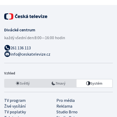
Divácké centrum
každý všední den:
8:00—16:00 hodin
261 136 113
info@ceskatelevize.cz
Vzhled
Světlý
Tmavý
Systém
TV program
Pro média
Živé vysílání
Reklama
TV poplatky
Studio Brno