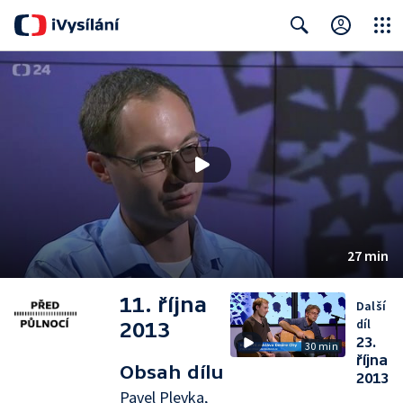
Close
Search
27 min
11. října
Další
díl
2013
23.
30 min
října
Obsah dílu
2013
Pavel Plevka,