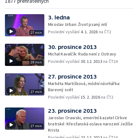
1877 přehratelných
3. ledna
Miroslav Urban: Život psaný nití
Poslední vysílání
4. 1. 2026
na ČT2
27 min
30. prosince 2013
Michal Kavalčík: Ruda není z Ostravy
Poslední vysílání
30. 12. 2013
na ČT24
28 min
27. prosince 2013
Markéta Martišková, módní návrhářka:
Barevný svět
27 min
Poslední vysílání
15. 2. 2026
na ČT2
23. prosince 2013
Jaroslav Orawski, emeritní kazatel Církve
bratrské: Křesťanská oslava narození Ježíše
27 min
Krista
Poslední vysílání
23. 12. 2013
na ČT24