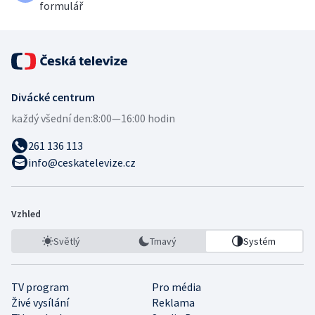
formulář
Divácké centrum
každý všední den:
8:00—16:00 hodin
261 136 113
info@ceskatelevize.cz
Vzhled
Světlý
Tmavý
Systém
TV program
Pro média
Živé vysílání
Reklama