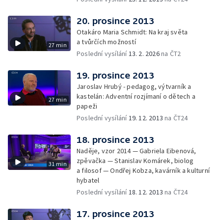
20. prosince 2013
Otakáro Maria Schmidt: Na kraj světa
a tvůrčích možností
27 min
Poslední vysílání
13. 2. 2026
na ČT2
19. prosince 2013
Jaroslav Hrubý - pedagog, výtvarník a
kastelán: Adventní rozjímaní o dětech a
27 min
papeži
Poslední vysílání
19. 12. 2013
na ČT24
18. prosince 2013
Naděje, vzor 2014 — Gabriela Eibenová,
zpěvačka — Stanislav Komárek, biolog
31 min
a filosof — Ondřej Kobza, kavárník a kulturní
hybatel
Poslední vysílání
18. 12. 2013
na ČT24
17. prosince 2013