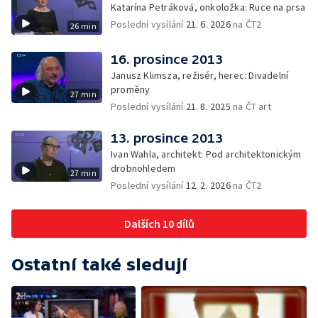
Katarína Petráková, onkoložka: Ruce na prsa
Poslední vysílání
21. 6. 2026
na ČT2
26 min
16. prosince 2013
Janusz Klimsza, režisér, herec: Divadelní
proměny
27 min
Poslední vysílání
21. 8. 2025
na ČT art
13. prosince 2013
Ivan Wahla, architekt: Pod architektonickým
drobnohledem
27 min
Poslední vysílání
12. 2. 2026
na ČT2
Dalších 10 dílů
Ostatní také sledují