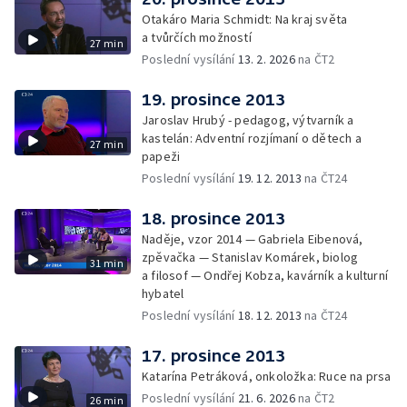
Otakáro Maria Schmidt: Na kraj světa
a tvůrčích možností
27 min
Poslední vysílání
13. 2. 2026
na ČT2
19. prosince 2013
Jaroslav Hrubý - pedagog, výtvarník a
kastelán: Adventní rozjímaní o dětech a
27 min
papeži
Poslední vysílání
19. 12. 2013
na ČT24
18. prosince 2013
Naděje, vzor 2014 — Gabriela Eibenová,
zpěvačka — Stanislav Komárek, biolog
31 min
a filosof — Ondřej Kobza, kavárník a kulturní
hybatel
Poslední vysílání
18. 12. 2013
na ČT24
17. prosince 2013
Katarína Petráková, onkoložka: Ruce na prsa
Poslední vysílání
21. 6. 2026
na ČT2
26 min