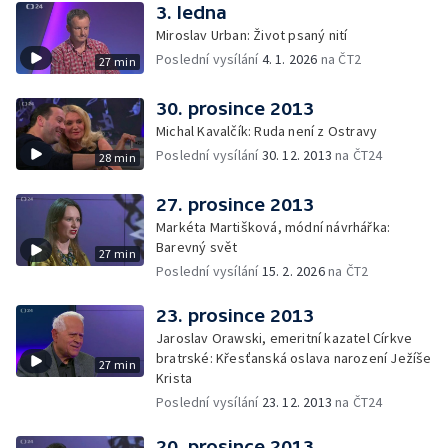
3. ledna
Miroslav Urban: Život psaný nití
Poslední vysílání
4. 1. 2026
na ČT2
27 min
30. prosince 2013
Michal Kavalčík: Ruda není z Ostravy
Poslední vysílání
30. 12. 2013
na ČT24
28 min
27. prosince 2013
Markéta Martišková, módní návrhářka:
Barevný svět
27 min
Poslední vysílání
15. 2. 2026
na ČT2
23. prosince 2013
Jaroslav Orawski, emeritní kazatel Církve
bratrské: Křesťanská oslava narození Ježíše
27 min
Krista
Poslední vysílání
23. 12. 2013
na ČT24
20. prosince 2013