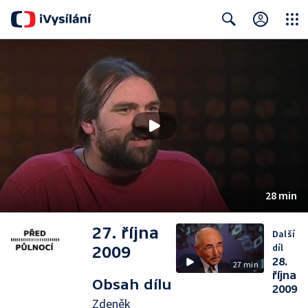
Close
Search
28 min
27. října
Další
díl
2009
28.
27 min
října
Obsah dílu
2009
Zdeněk