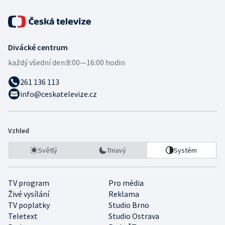
Divácké centrum
každý všední den:
8:00—16:00 hodin
261 136 113
info@ceskatelevize.cz
Vzhled
Světlý
Tmavý
Systém
TV program
Pro média
Živé vysílání
Reklama
TV poplatky
Studio Brno
Teletext
Studio Ostrava