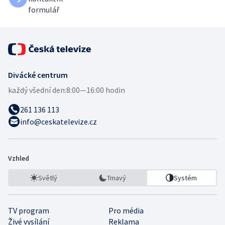
formulář
Divácké centrum
každý všední den:
8:00—16:00 hodin
261 136 113
info@ceskatelevize.cz
Vzhled
Světlý
Tmavý
Systém
TV program
Pro média
Živé vysílání
Reklama