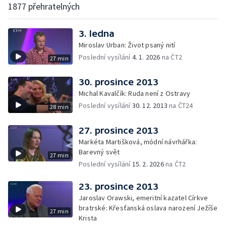
1877 přehratelných
3. ledna
Miroslav Urban: Život psaný nití
Poslední vysílání
4. 1. 2026
na ČT2
27 min
30. prosince 2013
Michal Kavalčík: Ruda není z Ostravy
Poslední vysílání
30. 12. 2013
na ČT24
28 min
27. prosince 2013
Markéta Martišková, módní návrhářka:
Barevný svět
27 min
Poslední vysílání
15. 2. 2026
na ČT2
23. prosince 2013
Jaroslav Orawski, emeritní kazatel Církve
bratrské: Křesťanská oslava narození Ježíše
27 min
Krista