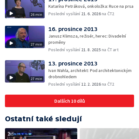
Katarína Petráková, onkoložka: Ruce na prsa
Poslední vysílání
21. 6. 2026
na ČT2
26 min
16. prosince 2013
Janusz Klimsza, režisér, herec: Divadelní
proměny
27 min
Poslední vysílání
21. 8. 2025
na ČT art
13. prosince 2013
Ivan Wahla, architekt: Pod architektonickým
drobnohledem
27 min
Poslední vysílání
12. 2. 2026
na ČT2
Dalších 10 dílů
Ostatní také sledují