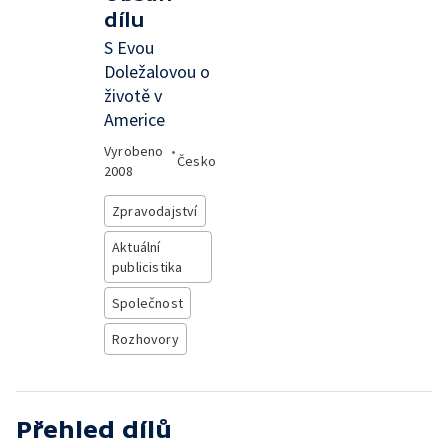
dílu
S Evou
Doležalovou o
životě v
Americe
Vyrobeno
•
Česko
2008
Zpravodajství
Aktuální
publicistika
Společnost
Rozhovory
Přehled dílů