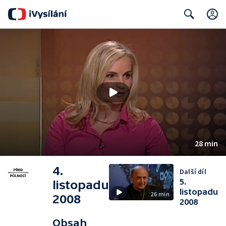
Search
28 min
4.
Další díl
5.
listopadu
listopadu
26 min
2008
2008
Obsah