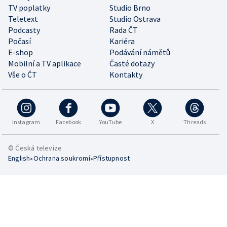
TV poplatky
Studio Brno
Teletext
Studio Ostrava
Podcasty
Rada ČT
Počasí
Kariéra
E-shop
Podávání námětů
Mobilní a TV aplikace
Časté dotazy
Vše o ČT
Kontakty
Instagram
Facebook
YouTube
X
Threads
© Česká televize
•
•
English
Ochrana soukromí
Přístupnost