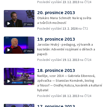
Poslední vysílání
23. 12. 2013
na ČT24
20. prosince 2013
Otakáro Maria Schmidt: Na kraj světa
a tvůrčích možností
27 min
Poslední vysílání
13. 2. 2026
na ČT2
19. prosince 2013
Jaroslav Hrubý - pedagog, výtvarník a
kastelán: Adventní rozjímaní o dětech a
27 min
papeži
Poslední vysílání
19. 12. 2013
na ČT24
18. prosince 2013
Naděje, vzor 2014 — Gabriela Eibenová,
zpěvačka — Stanislav Komárek, biolog
31 min
a filosof — Ondřej Kobza, kavárník a kulturní
hybatel
Poslední vysílání
18. 12. 2013
na ČT24
17. prosince 2013