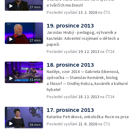
a tvůrčích možností
27 min
Poslední vysílání
13. 2. 2026
na ČT2
19. prosince 2013
Jaroslav Hrubý - pedagog, výtvarník a
kastelán: Adventní rozjímaní o dětech a
27 min
papeži
Poslední vysílání
19. 12. 2013
na ČT24
18. prosince 2013
Naděje, vzor 2014 — Gabriela Eibenová,
zpěvačka — Stanislav Komárek, biolog
31 min
a filosof — Ondřej Kobza, kavárník a kulturní
hybatel
Poslední vysílání
18. 12. 2013
na ČT24
17. prosince 2013
Katarína Petráková, onkoložka: Ruce na prsa
Poslední vysílání
21. 6. 2026
na ČT2
26 min