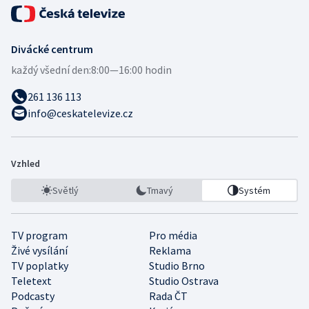
Divácké centrum
každý všední den:
8:00—16:00 hodin
261 136 113
info@ceskatelevize.cz
Vzhled
Světlý
Tmavý
Systém
TV program
Pro média
Živé vysílání
Reklama
TV poplatky
Studio Brno
Teletext
Studio Ostrava
Podcasty
Rada ČT