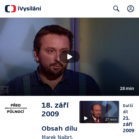
Search
28 min
18. září
Další
díl
2009
21.
27 min
září
Obsah dílu
2009
Marek Najbrt,