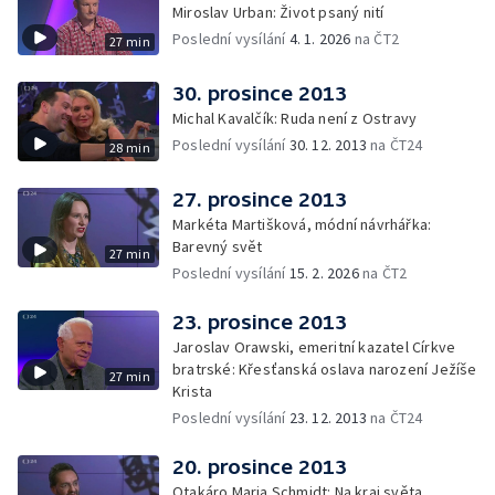
Miroslav Urban: Život psaný nití
Poslední vysílání
4. 1. 2026
na ČT2
27 min
30. prosince 2013
Michal Kavalčík: Ruda není z Ostravy
Poslední vysílání
30. 12. 2013
na ČT24
28 min
27. prosince 2013
Markéta Martišková, módní návrhářka:
Barevný svět
27 min
Poslední vysílání
15. 2. 2026
na ČT2
23. prosince 2013
Jaroslav Orawski, emeritní kazatel Církve
bratrské: Křesťanská oslava narození Ježíše
27 min
Krista
Poslední vysílání
23. 12. 2013
na ČT24
20. prosince 2013
Otakáro Maria Schmidt: Na kraj světa