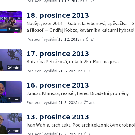
Poslední vysílání
19. 12. 2013
na ČT24
18. prosince 2013
Naděje, vzor 2014 — Gabriela Eibenová, zpěvačka — 
31 min
a filosof — Ondřej Kobza, kavárník a kulturní hybatel
Poslední vysílání
18. 12. 2013
na ČT24
17. prosince 2013
Katarína Petráková, onkoložka: Ruce na prsa
26 min
Poslední vysílání
21. 6. 2026
na ČT2
16. prosince 2013
Janusz Klimsza, režisér, herec: Divadelní proměny
27 min
Poslední vysílání
21. 8. 2025
na ČT art
13. prosince 2013
Ivan Wahla, architekt: Pod architektonickým drobn
27 min
Poslední vysílání
12. 2. 2026
na ČT2