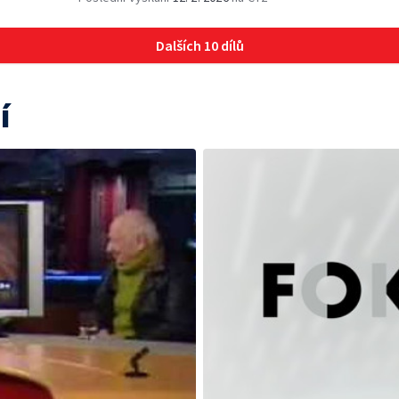
Dalších 10 dílů
í