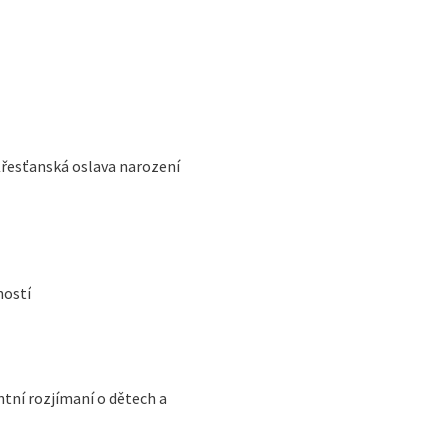
Křesťanská oslava narození
ností
ntní rozjímaní o dětech a