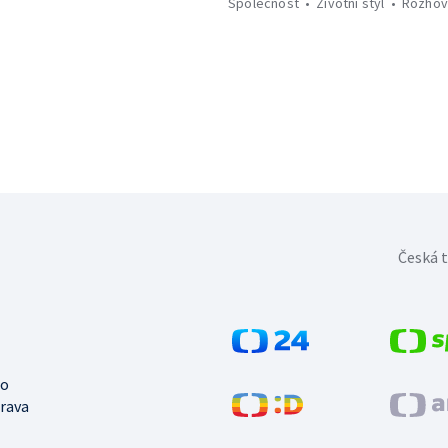
Společnost
Životní styl
Rozhov
Česká t
no
trava