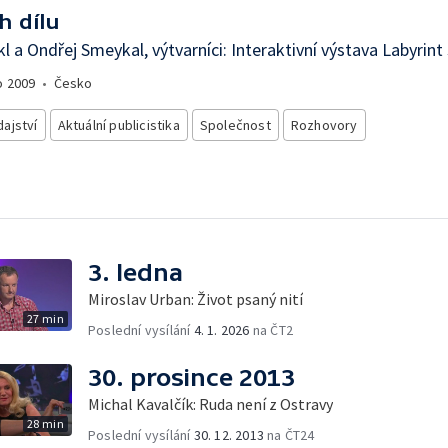
h dílu
kl a Ondřej Smeykal, výtvarníci: Interaktivní výstava Labyrint
o
2009
•
Česko
ajství
Aktuální publicistika
Společnost
Rozhovory
3. ledna
Miroslav Urban: Život psaný nití
27 min
Poslední vysílání
4. 1. 2026
na ČT2
30. prosince 2013
Michal Kavalčík: Ruda není z Ostravy
28 min
Poslední vysílání
30. 12. 2013
na ČT24