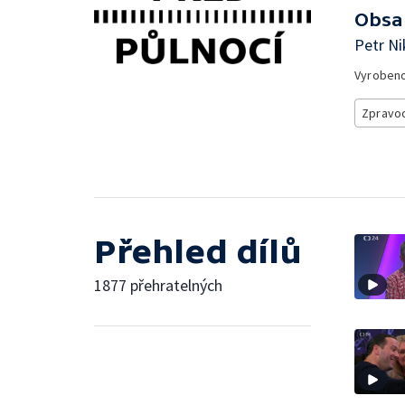
Obsa
Petr Ni
Vyroben
Zpravod
Přehled dílů
1877 přehratelných