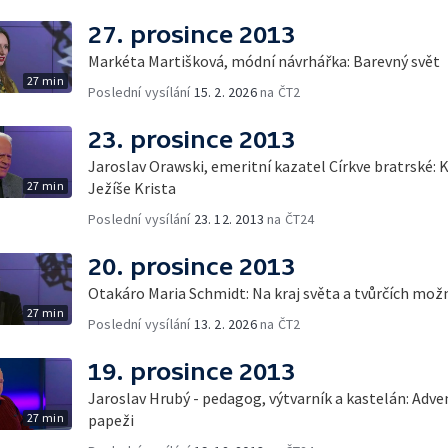
27. prosince 2013
Markéta Martišková, módní návrhářka: Barevný svět
27 min
Poslední vysílání
15. 2. 2026
na ČT2
23. prosince 2013
Jaroslav Orawski, emeritní kazatel Církve bratrské: 
27 min
Ježíše Krista
Poslední vysílání
23. 12. 2013
na ČT24
20. prosince 2013
Otakáro Maria Schmidt: Na kraj světa a tvůrčích mož
27 min
Poslední vysílání
13. 2. 2026
na ČT2
19. prosince 2013
Jaroslav Hrubý - pedagog, výtvarník a kastelán: Adve
27 min
papeži