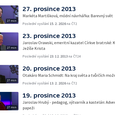
27. prosince 2013
Markéta Martišková, módní návrhářka: Barevný svět
27 min
Poslední vysílání
15. 2. 2026
na ČT2
23. prosince 2013
Jaroslav Orawski, emeritní kazatel Církve bratrské: 
27 min
Ježíše Krista
Poslední vysílání
23. 12. 2013
na ČT24
20. prosince 2013
Otakáro Maria Schmidt: Na kraj světa a tvůrčích mož
27 min
Poslední vysílání
13. 2. 2026
na ČT2
19. prosince 2013
Jaroslav Hrubý - pedagog, výtvarník a kastelán: Adve
27 min
papeži