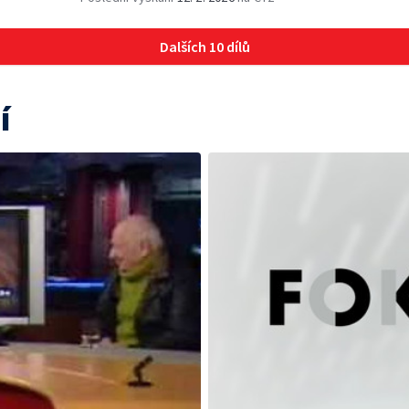
Dalších 10 dílů
í