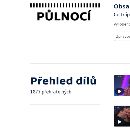
Obsa
Co tráp
Vyroben
Zpravod
Přehled dílů
1877 přehratelných