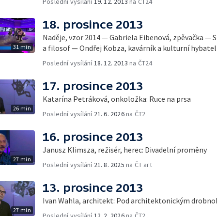
Poslední vysílání
19. 12. 2013
na ČT24
18. prosince 2013
Naděje, vzor 2014 — Gabriela Eibenová, zpěvačka — 
31 min
a filosof — Ondřej Kobza, kavárník a kulturní hybatel
Poslední vysílání
18. 12. 2013
na ČT24
17. prosince 2013
Katarína Petráková, onkoložka: Ruce na prsa
26 min
Poslední vysílání
21. 6. 2026
na ČT2
16. prosince 2013
Janusz Klimsza, režisér, herec: Divadelní proměny
27 min
Poslední vysílání
21. 8. 2025
na ČT art
13. prosince 2013
Ivan Wahla, architekt: Pod architektonickým drobn
27 min
Poslední vysílání
12. 2. 2026
na ČT2