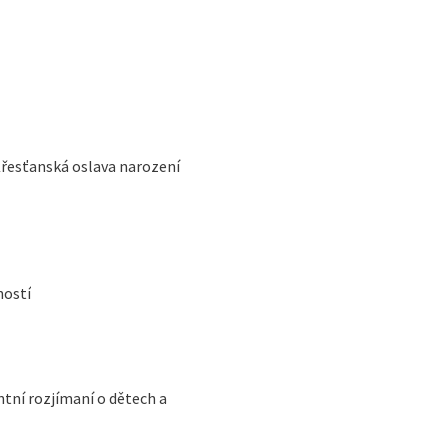
Křesťanská oslava narození
ností
ntní rozjímaní o dětech a