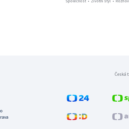
Společnost
Životní styl
Rozhov
Česká t
no
trava