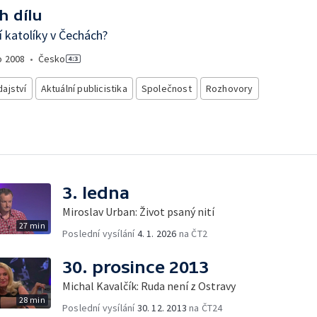
h dílu
í katolíky v Čechách?
o
2008
•
Česko
ajství
Aktuální publicistika
Společnost
Rozhovory
3. ledna
Miroslav Urban: Život psaný nití
27 min
Poslední vysílání
4. 1. 2026
na ČT2
30. prosince 2013
Michal Kavalčík: Ruda není z Ostravy
28 min
Poslední vysílání
30. 12. 2013
na ČT24