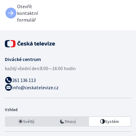
Otevřít
kontaktní
formulář
Divácké centrum
každý všední den:
8:00—16:00 hodin
261 136 113
info@ceskatelevize.cz
Vzhled
Světlý
Tmavý
Systém