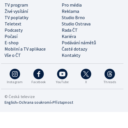
TV program
Pro média
Živé vysílání
Reklama
TV poplatky
Studio Brno
Teletext
Studio Ostrava
Podcasty
Rada ČT
Počasí
Kariéra
E-shop
Podávání námětů
Mobilní a TV aplikace
Časté dotazy
Vše o ČT
Kontakty
Instagram
Facebook
YouTube
X
Threads
© Česká televize
•
•
English
Ochrana soukromí
Přístupnost