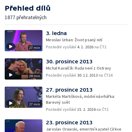
Přehled dílů
1877 přehratelných
3. ledna
Miroslav Urban: Život psaný nití
Poslední vysílání
4. 1. 2026
na ČT2
27 min
30. prosince 2013
Michal Kavalčík: Ruda není z Ostravy
Poslední vysílání
30. 12. 2013
na ČT24
28 min
27. prosince 2013
Markéta Martišková, módní návrhářka:
Barevný svět
27 min
Poslední vysílání
15. 2. 2026
na ČT2
23. prosince 2013
Jaroslav Orawski, emeritní kazatel Církve