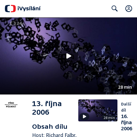
Search
28 min
13. října
Další
díl
2006
16.
28 min
října
Obsah dílu
2006
Host: Richard Falbr,