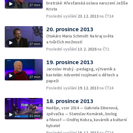
bratrské: Křesťanská oslava narození Ježíše
27 min
Krista
Poslední vysílání
23. 12. 2013
na ČT24
20. prosince 2013
Otakáro Maria Schmidt: Na kraj světa
a tvůrčích možností
27 min
Poslední vysílání
13. 2. 2026
na ČT2
19. prosince 2013
Jaroslav Hrubý - pedagog, výtvarník a
kastelán: Adventní rozjímaní o dětech a
27 min
papeži
Poslední vysílání
19. 12. 2013
na ČT24
18. prosince 2013
Naděje, vzor 2014 — Gabriela Eibenová,
zpěvačka — Stanislav Komárek, biolog
31 min
a filosof — Ondřej Kobza, kavárník a kulturní
hybatel
Poslední vysílání
18. 12. 2013
na ČT24