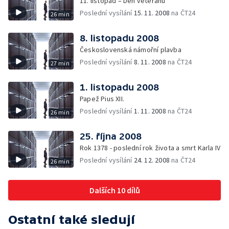
11. listopad – Den veteránů
Poslední vysílání
15. 11. 2008
na ČT24
26 min
8. listopadu 2008
Československá námořní plavba
Poslední vysílání
8. 11. 2008
na ČT24
27 min
1. listopadu 2008
Papež Pius XII.
Poslední vysílání
1. 11. 2008
na ČT24
26 min
25. října 2008
Rok 1378 - poslední rok života a smrt Karla IV
Poslední vysílání
24. 12. 2008
na ČT24
26 min
Dalších 10 dílů
Ostatní také sledují