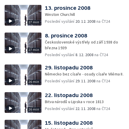
13. prosince 2008
Winston Churchill
Poslední vysílání
20. 12. 2008
na ČT24
27 min
8. prosince 2008
Československé výstřely od září 1938 do
března 1939
27 min
Poslední vysílání
8. 12. 2008
na ČT24
29. listopadu 2008
Německo bez císaře - osudy císaře Viléma II.
Poslední vysílání
29. 11. 2008
na ČT24
26 min
22. listopadu 2008
Bitva národů u Lipska v roce 1813
Poslední vysílání
22. 11. 2008
na ČT24
26 min
15. listopadu 2008