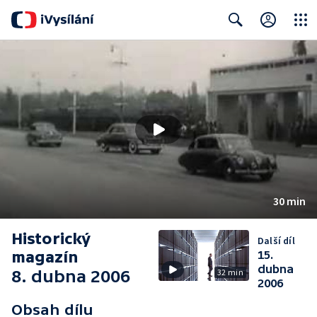
Close
Search
30 min
Historický
Další díl
magazín
15.
dubna
8. dubna 2006
32 min
2006
Obsah dílu