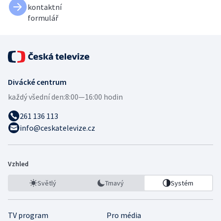
kontaktní
formulář
Divácké centrum
každý všední den:
8:00—16:00 hodin
261 136 113
info@ceskatelevize.cz
Vzhled
Světlý
Tmavý
Systém
TV program
Pro média