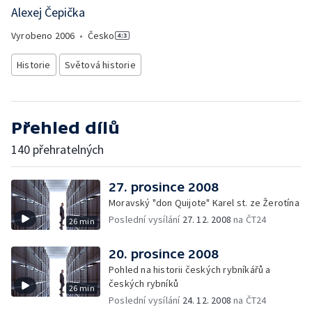
Alexej Čepička
Vyrobeno
2006
•
Česko
Historie
Světová historie
Přehled dílů
140 přehratelných
27. prosince 2008
Moravský "don Quijote" Karel st. ze Žerotína
Poslední vysílání
27. 12. 2008
na ČT24
26 min
20. prosince 2008
Pohled na historii českých rybníkářů a
českých rybníků
26 min
Poslední vysílání
24. 12. 2008
na ČT24