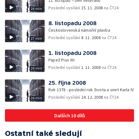
11. listopad – Den veteránů
Poslední vysílání
15. 11. 2008
na ČT24
26 min
8. listopadu 2008
Československá námořní plavba
Poslední vysílání
8. 11. 2008
na ČT24
27 min
1. listopadu 2008
Papež Pius XII.
Poslední vysílání
1. 11. 2008
na ČT24
26 min
25. října 2008
Rok 1378 - poslední rok života a smrt Karla IV
Poslední vysílání
24. 12. 2008
na ČT24
26 min
Dalších 10 dílů
Ostatní také sledují