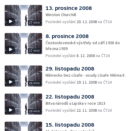
13. prosince 2008
Winston Churchill
Poslední vysílání
20. 12. 2008
na ČT24
27 min
8. prosince 2008
Československé výstřely od září 1938 do
března 1939
27 min
Poslední vysílání
8. 12. 2008
na ČT24
29. listopadu 2008
Německo bez císaře - osudy císaře Viléma II.
Poslední vysílání
29. 11. 2008
na ČT24
26 min
22. listopadu 2008
Bitva národů u Lipska v roce 1813
Poslední vysílání
22. 11. 2008
na ČT24
26 min
15. listopadu 2008