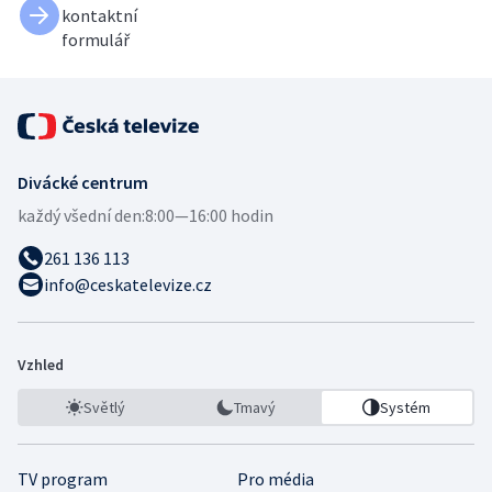
kontaktní
formulář
Divácké centrum
každý všední den:
8:00—16:00 hodin
261 136 113
info@ceskatelevize.cz
Vzhled
Světlý
Tmavý
Systém
TV program
Pro média