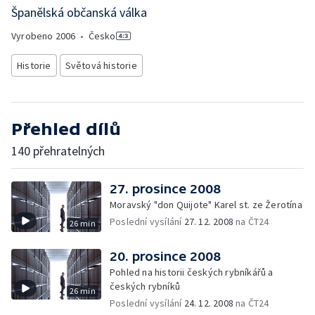
Španělská občanská válka
Vyrobeno
2006
•
Česko
Historie
Světová historie
Přehled dílů
140 přehratelných
27. prosince 2008
Moravský "don Quijote" Karel st. ze Žerotína
Poslední vysílání
27. 12. 2008
na ČT24
26 min
20. prosince 2008
Pohled na historii českých rybníkářů a
českých rybníků
26 min
Poslední vysílání
24. 12. 2008
na ČT24