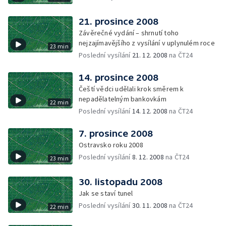
21. prosince 2008
Závěrečné vydání – shrnutí toho
nejzajímavějšího z vysílání v uplynulém roce
23 min
Poslední vysílání
21. 12. 2008
na ČT24
14. prosince 2008
Čeští vědci udělali krok směrem k
nepadělatelným bankovkám
22 min
Poslední vysílání
14. 12. 2008
na ČT24
7. prosince 2008
Ostravsko roku 2008
Poslední vysílání
8. 12. 2008
na ČT24
23 min
30. listopadu 2008
Jak se staví tunel
Poslední vysílání
30. 11. 2008
na ČT24
22 min