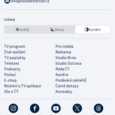
info@ceskatelevize.cz
Vzhled
Světlý
Tmavý
Systém
TV program
Pro média
Živé vysílání
Reklama
TV poplatky
Studio Brno
Teletext
Studio Ostrava
Podcasty
Rada ČT
Počasí
Kariéra
E-shop
Podávání námětů
Mobilní a TV aplikace
Časté dotazy
Vše o ČT
Kontakty