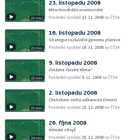
23. listopadu 2008
Mitochondriální onemocnění
Poslední vysílání
23. 11. 2008
na ČT24
23 min
16. listopadu 2008
Strategie rozluštění genomu pšenice
Poslední vysílání
16. 11. 2008
na ČT24
23 min
9. listopadu 2008
Ovládne člověk Klima?
Poslední vysílání
9. 11. 2008
na ČT24
23 min
2. listopadu 2008
Chebskem zmítá vulkanická činnost
Poslední vysílání
25. 12. 2008
na ČT24
23 min
26. října 2008
Vnímání strojů
Poslední vysílání
25. 12. 2008
na ČT24
24 min