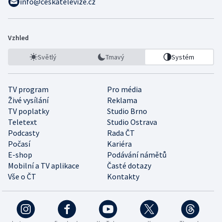
info@ceskatelevize.cz
Vzhled
Světlý
Tmavý
Systém
TV program
Pro média
Živé vysílání
Reklama
TV poplatky
Studio Brno
Teletext
Studio Ostrava
Podcasty
Rada ČT
Počasí
Kariéra
E-shop
Podávání námětů
Mobilní a TV aplikace
Časté dotazy
Vše o ČT
Kontakty