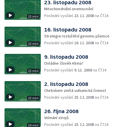
23. listopadu 2008
Mitochondriální onemocnění
Poslední vysílání
23. 11. 2008
na ČT24
23 min
16. listopadu 2008
Strategie rozluštění genomu pšenice
Poslední vysílání
16. 11. 2008
na ČT24
23 min
9. listopadu 2008
Ovládne člověk Klima?
Poslední vysílání
9. 11. 2008
na ČT24
23 min
2. listopadu 2008
Chebskem zmítá vulkanická činnost
Poslední vysílání
25. 12. 2008
na ČT24
23 min
26. října 2008
Vnímání strojů
Poslední vysílání
25. 12. 2008
na ČT24
24 min