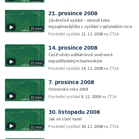
21. prosince 2008
Závěrečné vydání – shrnutí toho
nejzajímavějšího z vysílání v uplynulém roce
23 min
Poslední vysílání
21. 12. 2008
na ČT24
14. prosince 2008
Čeští vědci udělali krok směrem k
nepadělatelným bankovkám
22 min
Poslední vysílání
14. 12. 2008
na ČT24
7. prosince 2008
Ostravsko roku 2008
Poslední vysílání
8. 12. 2008
na ČT24
23 min
30. listopadu 2008
Jak se staví tunel
Poslední vysílání
30. 11. 2008
na ČT24
22 min