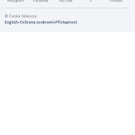
Instagram
Facebook
YouTube
X
Threads
© Česká televize
•
•
English
Ochrana soukromí
Přístupnost