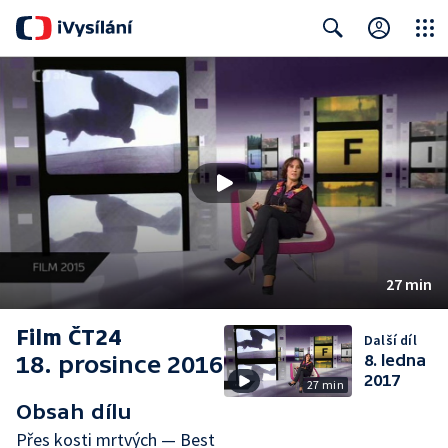
Close
Search
27 min
Film ČT24
Další díl
18. prosince 2016
8. ledna
2017
27 min
Obsah dílu
Přes kosti mrtvých — Best