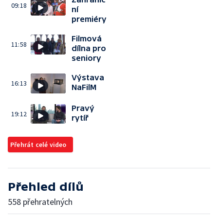
09:18
ní
premiéry
Filmová
11:58
dílna pro
seniory
Výstava
16:13
NaFilM
Pravý
19:12
rytíř
Přehrát celé video
Přehled dílů
558 přehratelných