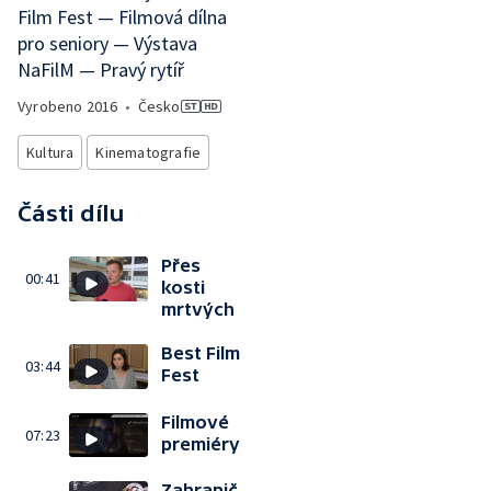
Film Fest — Filmová dílna
pro seniory — Výstava
NaFilM — Pravý rytíř
Vyrobeno
2016
•
Česko
Kultura
Kinematografie
Části dílu
Přes
00:41
kosti
mrtvých
Best Film
03:44
Fest
Filmové
07:23
premiéry
Zahranič