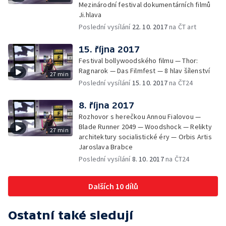
Mezinárodní festival dokumentárních filmů
Ji.hlava
Poslední vysílání
22. 10. 2017
na ČT art
15. října 2017
Festival bollywoodského filmu — Thor:
Ragnarok — Das Filmfest — 8 hlav šílenství
27 min
Poslední vysílání
15. 10. 2017
na ČT24
8. října 2017
Rozhovor s herečkou Annou Fialovou —
Blade Runner 2049 — Woodshock — Relikty
27 min
architektury socialistické éry — Orbis Artis
Jaroslava Brabce
Poslední vysílání
8. 10. 2017
na ČT24
Dalších 10 dílů
Ostatní také sledují