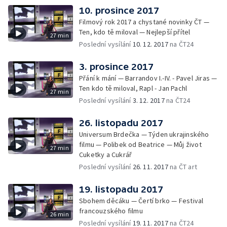
10. prosince 2017
Filmový rok 2017 a chystané novinky ČT —
Ten, kdo tě miloval — Nejlepší přítel
27 min
Poslední vysílání
10. 12. 2017
na ČT24
3. prosince 2017
Přání k mání — Barrandov I.-IV. - Pavel Jiras —
Ten kdo tě miloval, Rapl - Jan Pachl
27 min
Poslední vysílání
3. 12. 2017
na ČT24
26. listopadu 2017
Universum Brdečka — Týden ukrajinského
filmu — Polibek od Beatrice — Můj život
27 min
Cuketky a Cukrář
Poslední vysílání
26. 11. 2017
na ČT art
19. listopadu 2017
Sbohem děcáku — Čertí brko — Festival
francouzského filmu
26 min
Poslední vysílání
19. 11. 2017
na ČT24