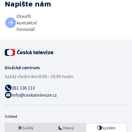
Napište nám
Otevřít
kontaktní
formulář
Divácké centrum
každý všední den:
8:00—16:00 hodin
261 136 113
info@ceskatelevize.cz
Vzhled
Světlý
Tmavý
Systém