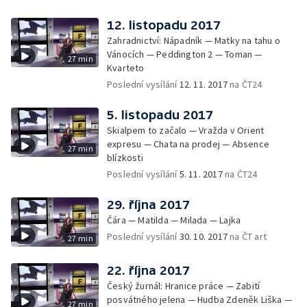
12. listopadu 2017
Zahradnictví: Nápadník — Matky na tahu o
Vánocích — Peddington 2 — Toman —
27 min
Kvarteto
Poslední vysílání
12. 11. 2017
na ČT24
5. listopadu 2017
Skialpem to začalo — Vražda v Orient
expresu — Chata na prodej — Absence
27 min
blízkosti
Poslední vysílání
5. 11. 2017
na ČT24
29. října 2017
Čára — Matilda — Milada — Lajka
Poslední vysílání
30. 10. 2017
na ČT art
27 min
22. října 2017
Český žurnál: Hranice práce — Zabití
posvátného jelena — Hudba Zdeněk Liška —
27 min