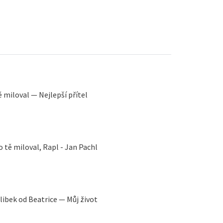
 miloval — Nejlepší přítel
o tě miloval, Rapl - Jan Pachl
ibek od Beatrice — Můj život