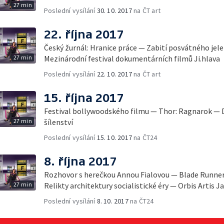
27 min
Poslední vysílání
30. 10. 2017
na ČT art
22. října 2017
Český žurnál: Hranice práce — Zabití posvátného je
27 min
Mezinárodní festival dokumentárních filmů Ji.hlava
Poslední vysílání
22. 10. 2017
na ČT art
15. října 2017
Festival bollywoodského filmu — Thor: Ragnarok — D
27 min
šílenství
Poslední vysílání
15. 10. 2017
na ČT24
8. října 2017
Rozhovor s herečkou Annou Fialovou — Blade Runn
27 min
Relikty architektury socialistické éry — Orbis Artis 
Poslední vysílání
8. 10. 2017
na ČT24