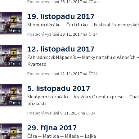
Poslední vysílání
26. 11. 2017
na ČT art
19. listopadu 2017
Sbohem děcáku — Čertí brko — Festival francouzské
26 min
Poslední vysílání
19. 11. 2017
na ČT24
12. listopadu 2017
Zahradnictví: Nápadník — Matky na tahu o Vánocíc
27 min
Kvarteto
Poslední vysílání
12. 11. 2017
na ČT24
5. listopadu 2017
Skialpem to začalo — Vražda v Orient expresu — Cha
27 min
blízkosti
Poslední vysílání
5. 11. 2017
na ČT24
29. října 2017
Čára — Matilda — Milada — Lajka