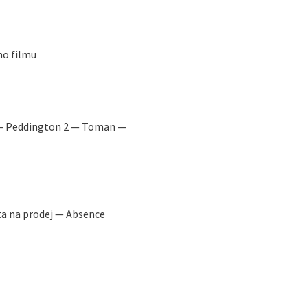
ho filmu
h — Peddington 2 — Toman —
ta na prodej — Absence