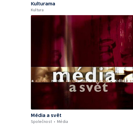
Kulturama
Kultura
Média a svět
Společnost
Média