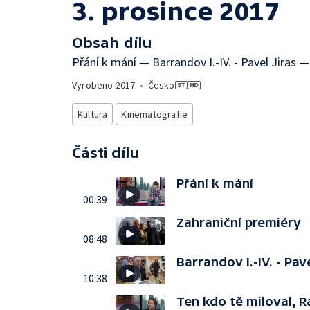
3. prosince 2017
Obsah dílu
Přání k mání — Barrandov I.-IV. - Pavel Jiras —
Vyrobeno
2017
•
Česko
Kultura
Kinematografie
Části dílu
Přání k mání
00:39
Zahraniční premiéry
08:48
Barrandov I.-IV. - Pave
10:38
Ten kdo tě miloval, Ra