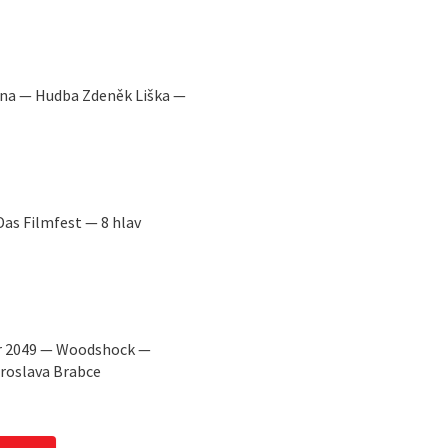
lena — Hudba Zdeněk Liška —
as Filmfest — 8 hlav
er 2049 — Woodshock —
Jaroslava Brabce