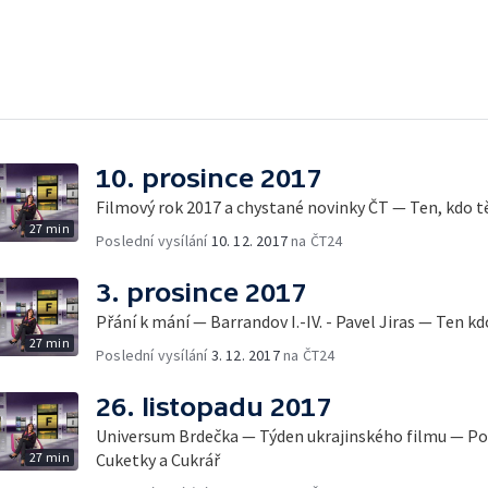
10. prosince 2017
Filmový rok 2017 a chystané novinky ČT — Ten, kdo tě
27 min
Poslední vysílání
10. 12. 2017
na ČT24
3. prosince 2017
Přání k mání — Barrandov I.-IV. - Pavel Jiras — Ten kd
27 min
Poslední vysílání
3. 12. 2017
na ČT24
26. listopadu 2017
Universum Brdečka — Týden ukrajinského filmu — Pol
27 min
Cuketky a Cukrář