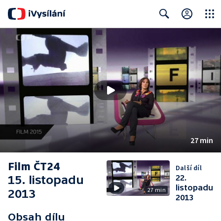
Close
Search
27 min
Film ČT24
Další díl
15. listopadu
22.
listopadu
27 min
2013
2013
Obsah dílu