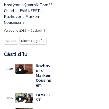
Kostýmní výtvarník Tomáš
Chlud — FAMUFEST —
Rozhovor s Markem
Cousinsem
Vyrobeno
2013
•
Česko
Kultura
Kinematografie
Části dílu
Rozhov
01:05
or s
Markem
Cousins
em
FAMUFE
06:32
ST