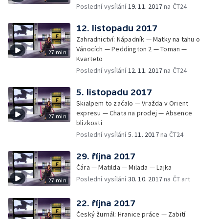
Poslední vysílání
19. 11. 2017
na ČT24
12. listopadu 2017
Zahradnictví: Nápadník — Matky na tahu o
Vánocích — Peddington 2 — Toman —
27 min
Kvarteto
Poslední vysílání
12. 11. 2017
na ČT24
5. listopadu 2017
Skialpem to začalo — Vražda v Orient
expresu — Chata na prodej — Absence
27 min
blízkosti
Poslední vysílání
5. 11. 2017
na ČT24
29. října 2017
Čára — Matilda — Milada — Lajka
Poslední vysílání
30. 10. 2017
na ČT art
27 min
22. října 2017
Český žurnál: Hranice práce — Zabití