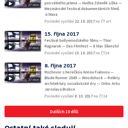
posvátného jelena — Hudba Zdeněk Liška —
27 min
Mezinárodní festival dokumentárních filmů
Ji.hlava
Poslední vysílání
22. 10. 2017
na ČT art
15. října 2017
Festival bollywoodského filmu — Thor:
Ragnarok — Das Filmfest — 8 hlav šílenství
27 min
Poslední vysílání
15. 10. 2017
na ČT24
8. října 2017
Rozhovor s herečkou Annou Fialovou —
Blade Runner 2049 — Woodshock — Relikty
27 min
architektury socialistické éry — Orbis Artis
Jaroslava Brabce
Poslední vysílání
8. 10. 2017
na ČT24
Dalších 10 dílů
Ostatní také sledují