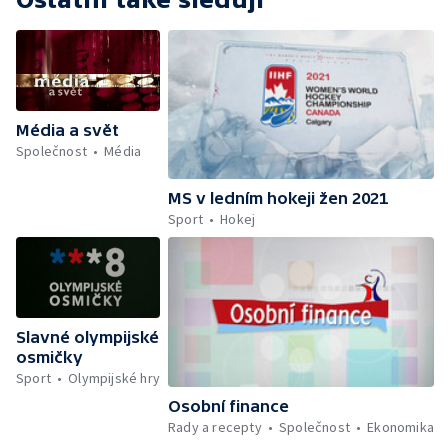
Média a svět
Společnost
Média
MS v ledním hokeji žen 2021
Sport
Hokej
Slavné olympijské
osmičky
Sport
Olympijské hry
Osobní finance
Rady a recepty
Společnost
Ekonomika