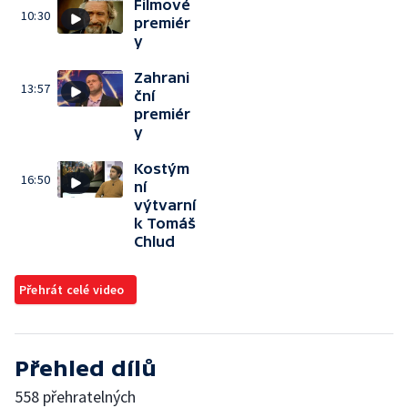
Filmové
10:30
premiér
y
Zahrani
13:57
ční
premiér
y
Kostým
16:50
ní
výtvarní
k Tomáš
Chlud
Přehrát celé video
Přehled dílů
558 přehratelných