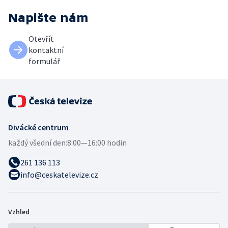
Napište nám
Otevřít
kontaktní
formulář
Divácké centrum
každý všední den:
8:00—16:00 hodin
261 136 113
info@ceskatelevize.cz
Vzhled