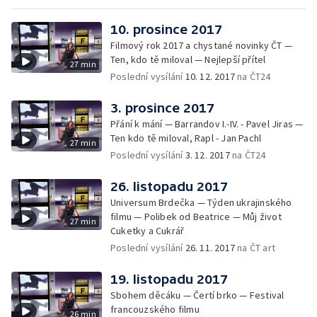
10. prosince 2017
Filmový rok 2017 a chystané novinky ČT —
Ten, kdo tě miloval — Nejlepší přítel
27 min
Poslední vysílání
10. 12. 2017
na ČT24
3. prosince 2017
Přání k mání — Barrandov I.-IV. - Pavel Jiras —
Ten kdo tě miloval, Rapl - Jan Pachl
27 min
Poslední vysílání
3. 12. 2017
na ČT24
26. listopadu 2017
Universum Brdečka — Týden ukrajinského
filmu — Polibek od Beatrice — Můj život
27 min
Cuketky a Cukrář
Poslední vysílání
26. 11. 2017
na ČT art
19. listopadu 2017
Sbohem děcáku — Čertí brko — Festival
francouzského filmu
26 min