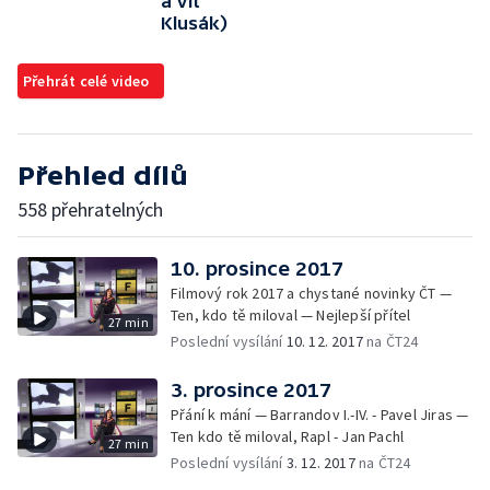
a Vít
Klusák)
Přehrát celé video
Přehled dílů
558 přehratelných
10. prosince 2017
Filmový rok 2017 a chystané novinky ČT —
Ten, kdo tě miloval — Nejlepší přítel
27 min
Poslední vysílání
10. 12. 2017
na ČT24
3. prosince 2017
Přání k mání — Barrandov I.-IV. - Pavel Jiras —
Ten kdo tě miloval, Rapl - Jan Pachl
27 min
Poslední vysílání
3. 12. 2017
na ČT24