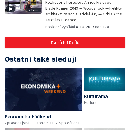
Rozhovor s herečkou Annou Fialovou —
Blade Runner 2049 — Woodshock — Relikty
27 min
architektury socialistické éry — Orbis Artis
Jaroslava Brabce
Poslední vysílání
8. 10. 2017
na ČT24
Dalších 10 dílů
Ostatní také sledují
Kulturama
Kultura
Ekonomika + Víkend
Zpravodajství
Ekonomika
Společnost