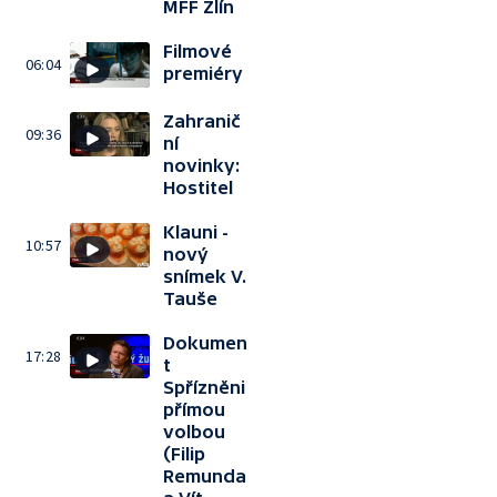
MFF Zlín
Filmové
06:04
premiéry
Zahranič
09:36
ní
novinky:
Hostitel
Klauni -
10:57
nový
snímek V.
Tauše
Dokumen
17:28
t
Spřízněni
přímou
volbou
(Filip
Remunda