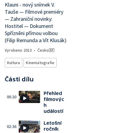
Klauni - nový snímek V.
Tauše — Filmové premiéry
— Zahraniční novinky:
Hostitel — Dokument
Spřízněni přímou volbou
(Filip Remunda a Vít Klusák)
Vyrobeno
2013
•
Česko
Kultura
Kinematografie
Části dílu
Přehled
00:20
filmovýc
h
událostí
Letošní
02:36
ročník