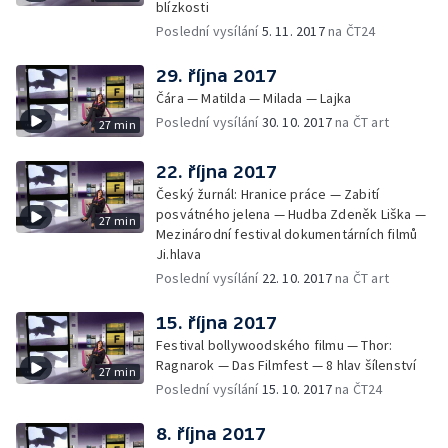
blízkosti
Poslední vysílání
5. 11. 2017
na ČT24
29. října 2017
Čára — Matilda — Milada — Lajka
Poslední vysílání
30. 10. 2017
na ČT art
27 min
22. října 2017
Český žurnál: Hranice práce — Zabití
posvátného jelena — Hudba Zdeněk Liška —
27 min
Mezinárodní festival dokumentárních filmů
Ji.hlava
Poslední vysílání
22. 10. 2017
na ČT art
15. října 2017
Festival bollywoodského filmu — Thor:
Ragnarok — Das Filmfest — 8 hlav šílenství
27 min
Poslední vysílání
15. 10. 2017
na ČT24
8. října 2017