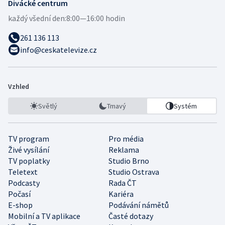
Divácké centrum
každý všední den:
8:00—16:00 hodin
261 136 113
info@ceskatelevize.cz
Vzhled
Světlý
Tmavý
Systém
TV program
Pro média
Živé vysílání
Reklama
TV poplatky
Studio Brno
Teletext
Studio Ostrava
Podcasty
Rada ČT
Počasí
Kariéra
E-shop
Podávání námětů
Mobilní a TV aplikace
Časté dotazy