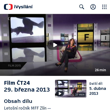
Close
Search
26 min
Film ČT24
Další díl
29. března 2013
5. dubna
2013
27 min
Obsah dílu
Letošní ročník MFF Zlín —