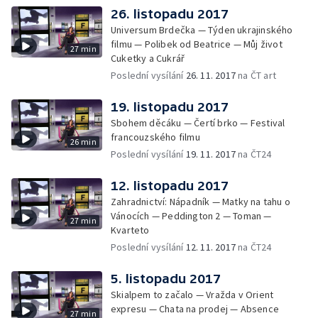
26. listopadu 2017
Universum Brdečka — Týden ukrajinského
filmu — Polibek od Beatrice — Můj život
27 min
Cuketky a Cukrář
Poslední vysílání
26. 11. 2017
na ČT art
19. listopadu 2017
Sbohem děcáku — Čertí brko — Festival
francouzského filmu
26 min
Poslední vysílání
19. 11. 2017
na ČT24
12. listopadu 2017
Zahradnictví: Nápadník — Matky na tahu o
Vánocích — Peddington 2 — Toman —
27 min
Kvarteto
Poslední vysílání
12. 11. 2017
na ČT24
5. listopadu 2017
Skialpem to začalo — Vražda v Orient
expresu — Chata na prodej — Absence
27 min