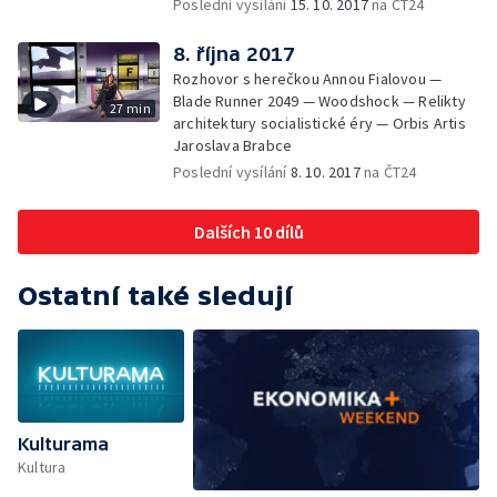
Poslední vysílání
15. 10. 2017
na ČT24
8. října 2017
Rozhovor s herečkou Annou Fialovou —
Blade Runner 2049 — Woodshock — Relikty
27 min
architektury socialistické éry — Orbis Artis
Jaroslava Brabce
Poslední vysílání
8. 10. 2017
na ČT24
Dalších 10 dílů
Ostatní také sledují
Kulturama
Kultura