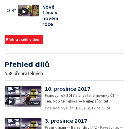
Nové
23:47
filmy v
novém
roce
Přehrát celé video
Přehled dílů
558 přehratelných
10. prosince 2017
Filmový rok 2017 a chystané novinky ČT —
Ten, kdo tě miloval — Nejlepší přítel
27 min
Poslední vysílání
10. 12. 2017
na ČT24
3. prosince 2017
Přání k mání — Barrandov I.-IV. - Pavel Jiras —