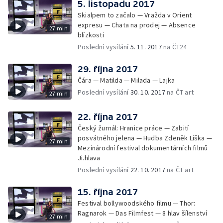
5. listopadu 2017
Skialpem to začalo — Vražda v Orient
expresu — Chata na prodej — Absence
27 min
blízkosti
Poslední vysílání
5. 11. 2017
na ČT24
29. října 2017
Čára — Matilda — Milada — Lajka
Poslední vysílání
30. 10. 2017
na ČT art
27 min
22. října 2017
Český žurnál: Hranice práce — Zabití
posvátného jelena — Hudba Zdeněk Liška —
27 min
Mezinárodní festival dokumentárních filmů
Ji.hlava
Poslední vysílání
22. 10. 2017
na ČT art
15. října 2017
Festival bollywoodského filmu — Thor:
Ragnarok — Das Filmfest — 8 hlav šílenství
27 min