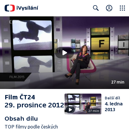
Close
Search
27 min
Film ČT24
Další díl
29. prosince 2012
4. ledna
2013
27 min
Obsah dílu
TOP filmy podle českých