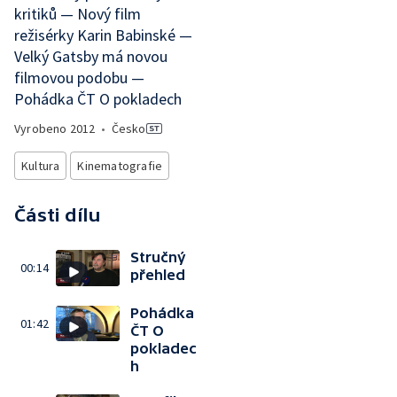
kritiků — Nový film
režisérky Karin Babinské —
Velký Gatsby má novou
filmovou podobu —
Pohádka ČT O pokladech
Vyrobeno
2012
•
Česko
Kultura
Kinematografie
Části dílu
Stručný
00:14
přehled
Pohádka
01:42
ČT O
pokladec
h