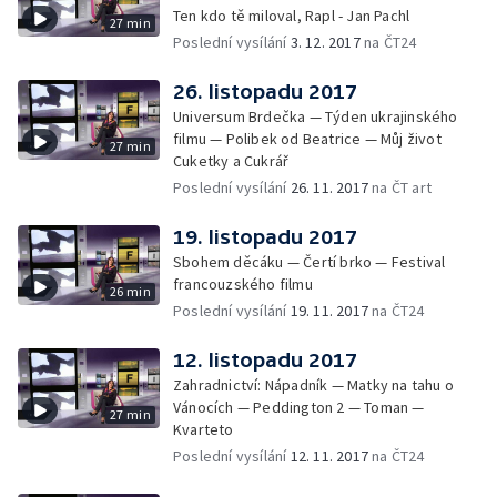
Ten kdo tě miloval, Rapl - Jan Pachl
27 min
Poslední vysílání
3. 12. 2017
na ČT24
26. listopadu 2017
Universum Brdečka — Týden ukrajinského
filmu — Polibek od Beatrice — Můj život
27 min
Cuketky a Cukrář
Poslední vysílání
26. 11. 2017
na ČT art
19. listopadu 2017
Sbohem děcáku — Čertí brko — Festival
francouzského filmu
26 min
Poslední vysílání
19. 11. 2017
na ČT24
12. listopadu 2017
Zahradnictví: Nápadník — Matky na tahu o
Vánocích — Peddington 2 — Toman —
27 min
Kvarteto
Poslední vysílání
12. 11. 2017
na ČT24