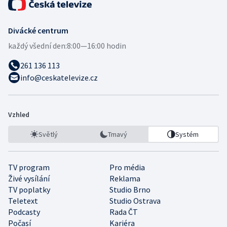
Divácké centrum
každý všední den:
8:00—16:00 hodin
261 136 113
info@ceskatelevize.cz
Vzhled
Světlý
Tmavý
Systém
TV program
Pro média
Živé vysílání
Reklama
TV poplatky
Studio Brno
Teletext
Studio Ostrava
Podcasty
Rada ČT
Počasí
Kariéra