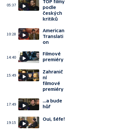
TOP filmy
05:37
podle
českých
kritiků
American
10:28
Translati
on
Filmové
14:40
premiéry
Zahranič
15:49
ní
filmové
premiéry
...a bude
17:49
hůř
Oui, šéfe!
19:15