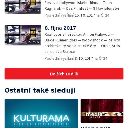
Festival bollywoodského filmu — Thor:
Ragnarok — Das Filmfest — 8 hlav šílenství
27 min
Poslední vysílání
15. 10. 2017
na ČT24
8. října 2017
Rozhovor s herečkou Annou Fialovou —
Blade Runner 2049 — Woodshock — Relikty
27 min
architektury socialistické éry — Orbis Artis
Jaroslava Brabce
Poslední vysílání
8. 10. 2017
na ČT24
Dalších 10 dílů
Ostatní také sledují