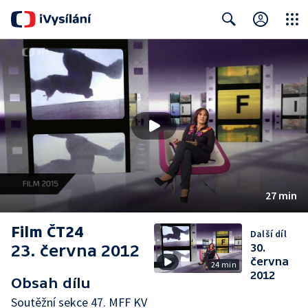
Close
Search
27 min
Film ČT24
Další díl
23. června 2012
30.
června
24 min
2012
Obsah dílu
Soutěžní sekce 47. MFF KV