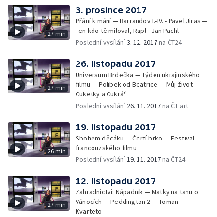
3. prosince 2017
Přání k mání — Barrandov I.-IV. - Pavel Jiras —
Ten kdo tě miloval, Rapl - Jan Pachl
27 min
Poslední vysílání
3. 12. 2017
na ČT24
26. listopadu 2017
Universum Brdečka — Týden ukrajinského
filmu — Polibek od Beatrice — Můj život
27 min
Cuketky a Cukrář
Poslední vysílání
26. 11. 2017
na ČT art
19. listopadu 2017
Sbohem děcáku — Čertí brko — Festival
francouzského filmu
26 min
Poslední vysílání
19. 11. 2017
na ČT24
12. listopadu 2017
Zahradnictví: Nápadník — Matky na tahu o
Vánocích — Peddington 2 — Toman —
27 min
Kvarteto