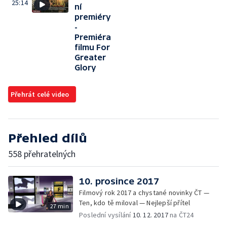
25:14
ní
premiéry
-
Premiéra
filmu For
Greater
Glory
Přehrát celé video
Přehled dílů
558 přehratelných
10. prosince 2017
Filmový rok 2017 a chystané novinky ČT —
Ten, kdo tě miloval — Nejlepší přítel
27 min
Poslední vysílání
10. 12. 2017
na ČT24