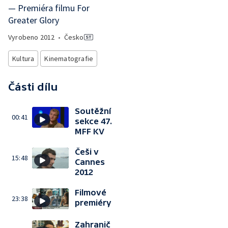
— Premiéra filmu For
Greater Glory
Vyrobeno
2012
•
Česko
Kultura
Kinematografie
Části dílu
Soutěžní
00:41
sekce 47.
MFF KV
Češi v
15:48
Cannes
2012
Filmové
23:38
premiéry
Zahranič