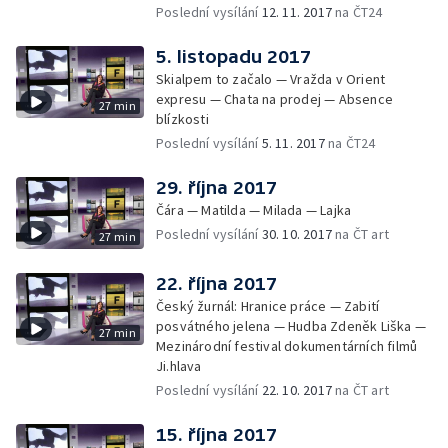
Poslední vysílání
12. 11. 2017
na ČT24
5. listopadu 2017
Skialpem to začalo — Vražda v Orient
expresu — Chata na prodej — Absence
27 min
blízkosti
Poslední vysílání
5. 11. 2017
na ČT24
29. října 2017
Čára — Matilda — Milada — Lajka
Poslední vysílání
30. 10. 2017
na ČT art
27 min
22. října 2017
Český žurnál: Hranice práce — Zabití
posvátného jelena — Hudba Zdeněk Liška —
27 min
Mezinárodní festival dokumentárních filmů
Ji.hlava
Poslední vysílání
22. 10. 2017
na ČT art
15. října 2017