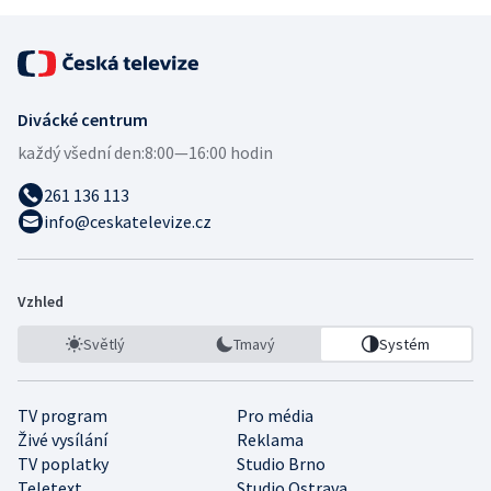
Divácké centrum
každý všední den:
8:00—16:00 hodin
261 136 113
info@ceskatelevize.cz
Vzhled
Světlý
Tmavý
Systém
TV program
Pro média
Živé vysílání
Reklama
TV poplatky
Studio Brno
Teletext
Studio Ostrava