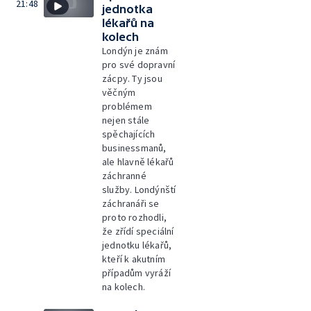
21:48
jednotka
lékařů na
kolech
Londýn je znám
pro své dopravní
zácpy. Ty jsou
věčným
problémem
nejen stále
spěchajících
businessmanů,
ale hlavně lékařů
záchranné
služby. Londýnští
záchranáři se
proto rozhodli,
že zřídí speciální
jednotku lékařů,
kteří k akutním
případům vyráží
na kolech.