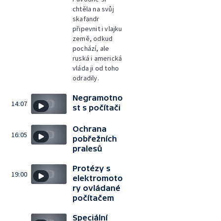
chtěla na svůj
skafandr
připevnit i vlajku
země, odkud
pochází, ale
ruská i americká
vláda ji od toho
odradily.
Negramotno
14:07
st s počítači
Ochrana
16:05
pobřežních
pralesů
Protézy s
19:00
elektromoto
ry ovládané
počítačem
Speciální