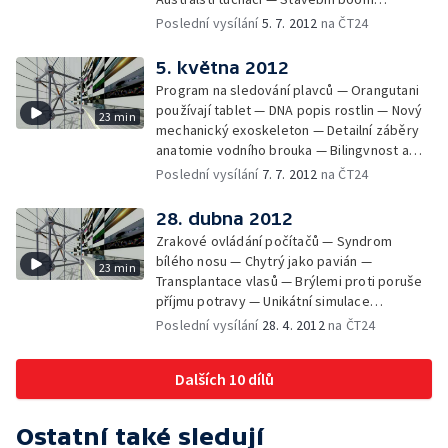
v Thajsku — Bionické oko
Poslední vysílání
5. 7. 2012
na ČT24
5. května 2012
Program na sledování plavců — Orangutani
používají tablet — DNA popis rostlin — Nový
23 min
mechanický exoskeleton — Detailní záběry
anatomie vodního brouka — Bilingvnost a
mozek — Ovce křížená se škrkavkou — Hon
Poslední vysílání
7. 7. 2012
na ČT24
za majoránou — Robot chodí do školy
28. dubna 2012
Zrakové ovládání počítačů — Syndrom
bílého nosu — Chytrý jako pavián —
23 min
Transplantace vlasů — Brýlemi proti poruše
příjmu potravy — Unikátní simulace
zemětřesení — Medvěd hnědý se vrací do
Poslední vysílání
28. 4. 2012
na ČT24
přírody — Cyklista Eric Barone
Dalších 10 dílů
Ostatní také sledují