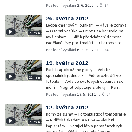
alergiky — Pritzkerova cena — Bezpilotní
Poslední vysílání
2. 6. 2012
na ČT24
letadlo hlídá pytláky v Indonésii
26. května 2012
Léčba kmenovými buňkami — Káva je zdravá
— Osobní vozítko — Hmotu lze kontrolovat
22 min
myšlenkami — Klíč k předcházení demenci —
Padělané léky proti malárii — Choroby srdce
u primátů — Eko-vesnice podle Tolkiena —
Poslední vysílání
6. 7. 2012
na ČT24
Běhat v botách, nebo naboso?
19. května 2012
Psi hlídají ohrožené gorily — Veletrh
speciálních jednotek — Videorozhodčí ve
22 min
fotbale — Voda ve světových oceánech se
mění — Magnet odpuzuje žraloky — Kari
proti rakovině — Římský akvadukt v
Poslední vysílání
19. 5. 2012
na ČT24
ohrožení — Ekologická zoo — Generátor na
lidský pohon
12. května 2012
Domy ze slámy — Fotoakustická tomografie
— Řidičská akademie v USA — Kloubní
23 min
implantáty — Varující látka poraněných ryb —
Australští tučňáci — Stavební boom