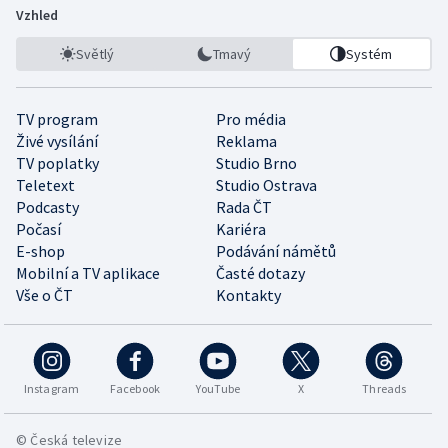
Vzhled
Světlý
Tmavý
Systém
TV program
Pro média
Živé vysílání
Reklama
TV poplatky
Studio Brno
Teletext
Studio Ostrava
Podcasty
Rada ČT
Počasí
Kariéra
E-shop
Podávání námětů
Mobilní a TV aplikace
Časté dotazy
Vše o ČT
Kontakty
Instagram
Facebook
YouTube
X
Threads
© Česká televize