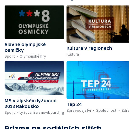
Slavné olympijské
Kultura v regionech
osmičky
Kultura
Sport
Olympijské hry
MS v alpském lyžování
Tep 24
2013 Rakousko
Zpravodajství
Společnost
Zdra
Sport
Lyžování a snowboarding
Prizma
na sociálních sítích