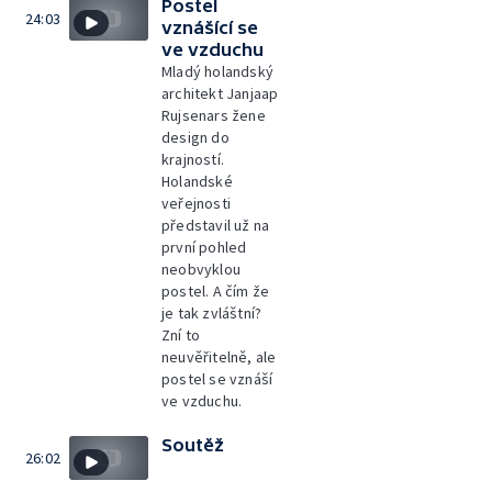
Postel
24:03
vznášící se
ve vzduchu
Mladý holandský
architekt Janjaap
Rujsenars žene
design do
krajností.
Holandské
veřejnosti
představil už na
první pohled
neobvyklou
postel. A čím že
je tak zvláštní?
Zní to
neuvěřitelně, ale
postel se vznáší
ve vzduchu.
Soutěž
26:02