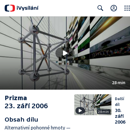
Clos
Search
28 min
Prizma
Další
23. září 2006
díl
30.
28 min
září
Obsah dílu
2006
Alternativní pohonné hmoty —