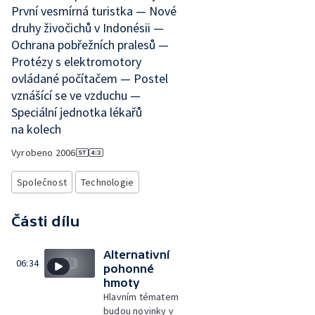
První vesmírná turistka — Nové
druhy živočichů v Indonésii —
Ochrana pobřežních pralesů —
Protézy s elektromotory
ovládané počítačem — Postel
vznášící se ve vzduchu —
Speciální jednotka lékařů
na kolech
Vyrobeno
2006
Společnost
Technologie
Části dílu
Alternativní
06:34
pohonné
hmoty
Hlavním tématem
budou novinky v