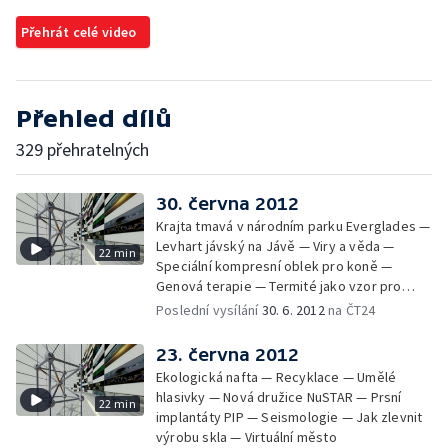
Přehrát celé video
Přehled dílů
329 přehratelných
30. června 2012
Krajta tmavá v národním parku Everglades —
Levhart jávský na Jávě — Viry a věda —
22 min
Speciální kompresní oblek pro koně —
Genová terapie — Termité jako vzor pro
roboty — Malovací program Painting Fool
Poslední vysílání
30. 6. 2012
na ČT24
23. června 2012
Ekologická nafta — Recyklace — Umělé
hlasivky — Nová družice NuSTAR — Prsní
22 min
implantáty PIP — Seismologie — Jak zlevnit
výrobu skla — Virtuální město