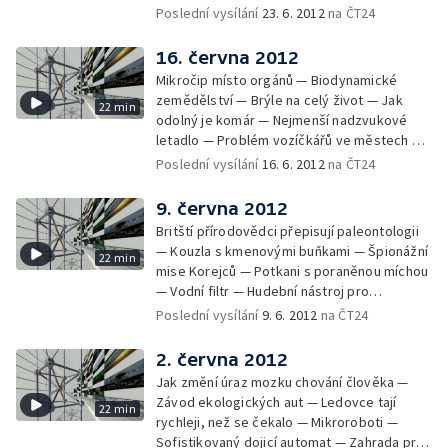
Poslední vysílání
23. 6. 2012
na ČT24
16. června 2012
Mikročip místo orgánů — Biodynamické
zemědělství — Brýle na celý život — Jak
22 min
odolný je komár — Nejmenší nadzvukové
letadlo — Problém vozíčkářů ve městech —
Wikiměsto — Divocí koně — Anténa ve tvaru
Poslední vysílání
16. 6. 2012
na ČT24
cedru
9. června 2012
Britští přírodovědci přepisují paleontologii
— Kouzla s kmenovými buňkami — Špionážní
22 min
mise Korejců — Potkani s poraněnou míchou
— Vodní filtr — Hudební nástroj pro
neposedné prsty
Poslední vysílání
9. 6. 2012
na ČT24
2. června 2012
Jak změní úraz mozku chování člověka —
Závod ekologických aut — Ledovce tají
22 min
rychleji, než se čekalo — Mikroroboti —
Sofistikovaný dojicí automat — Zahrada pro