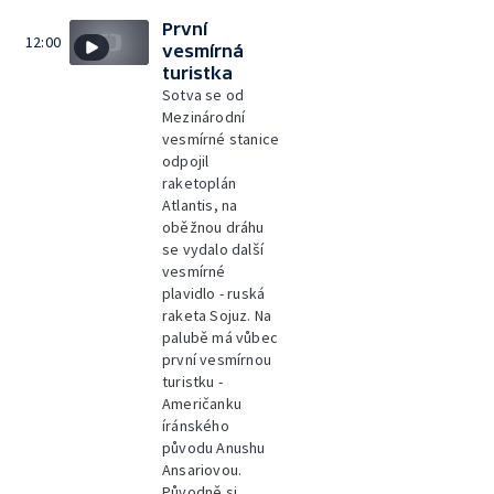
První
12:00
vesmírná
turistka
Sotva se od
Mezinárodní
vesmírné stanice
odpojil
raketoplán
Atlantis, na
oběžnou dráhu
se vydalo další
vesmírné
plavidlo - ruská
raketa Sojuz. Na
palubě má vůbec
první vesmírnou
turistku -
Američanku
íránského
původu Anushu
Ansariovou.
Původně si