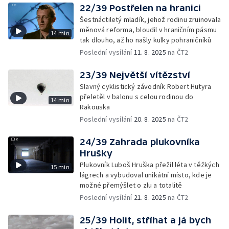
22/39 Postřelen na hranici
Šestnáctiletý mladík, jehož rodinu zruinovala
měnová reforma, bloudil v hraničním pásmu
14 min
tak dlouho, až ho našly kulky pohraničníků
Poslední vysílání
11. 8. 2025
na ČT2
23/39 Největší vítězství
Slavný cyklistický závodník Robert Hutyra
přeletěl v balonu s celou rodinou do
14 min
Rakouska
Poslední vysílání
20. 8. 2025
na ČT2
24/39 Zahrada plukovníka
Hrušky
Plukovník Luboš Hruška přežil léta v těžkých
15 min
lágrech a vybudoval unikátní místo, kde je
možné přemýšlet o zlu a totalitě
Poslední vysílání
21. 8. 2025
na ČT2
25/39 Holit, stříhat a já bych