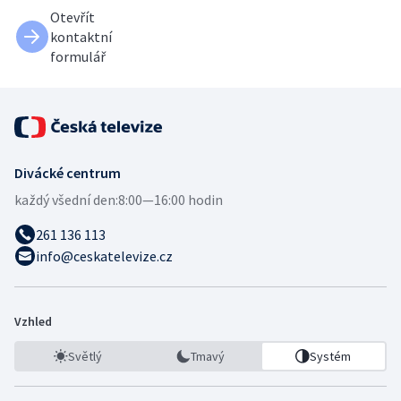
Otevřít
kontaktní
formulář
Divácké centrum
každý všední den:
8:00—16:00 hodin
261 136 113
info@ceskatelevize.cz
Vzhled
Světlý
Tmavý
Systém