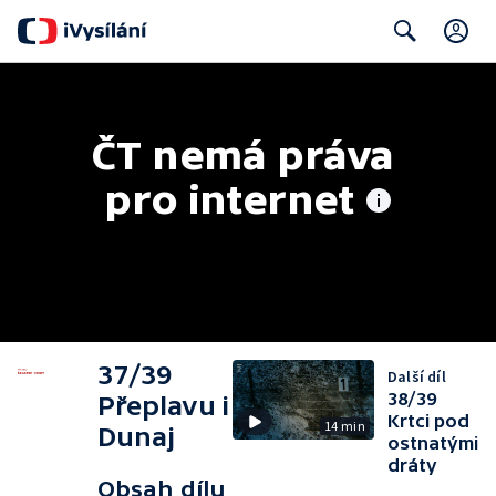
C
Search
ČT nemá práva 
pro internet
37/39
Další díl
38/39
Přeplavu i
Krtci pod
14 min
Dunaj
ostnatými
dráty
Obsah dílu