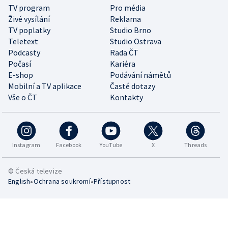
TV program
Pro média
Živé vysílání
Reklama
TV poplatky
Studio Brno
Teletext
Studio Ostrava
Podcasty
Rada ČT
Počasí
Kariéra
E-shop
Podávání námětů
Mobilní a TV aplikace
Časté dotazy
Vše o ČT
Kontakty
Instagram
Facebook
YouTube
X
Threads
© Česká televize
•
•
English
Ochrana soukromí
Přístupnost