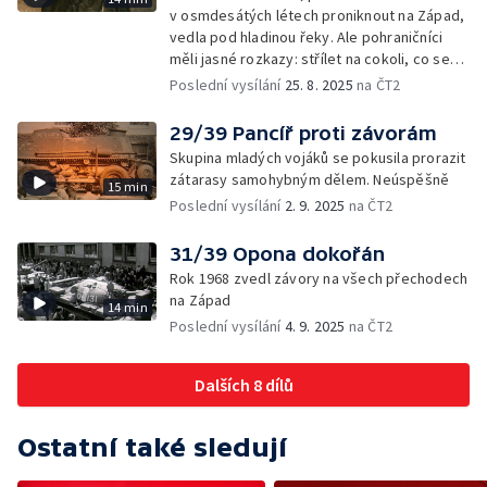
v osmdesátých létech proniknout na Západ,
vedla pod hladinou řeky. Ale pohraničníci
měli jasné rozkazy: střílet na cokoli, co se
ve vodě pohnulo
Poslední vysílání
25. 8. 2025
na ČT2
29/39 Pancíř proti závorám
Skupina mladých vojáků se pokusila prorazit
zátarasy samohybným dělem. Neúspěšně
15 min
Poslední vysílání
2. 9. 2025
na ČT2
31/39 Opona dokořán
Rok 1968 zvedl závory na všech přechodech
na Západ
14 min
Poslední vysílání
4. 9. 2025
na ČT2
Dalších 8 dílů
Ostatní také sledují