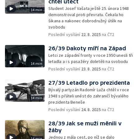
chtěl utéct
Student Josef Vašata ještě 25. února 1948
14 min
demonstroval proti převratu. Čekala ho
šikana a nakonec dobrodružný útěk na
svobodu
Poslední vysílání
22. 8. 2025
na ČT2
26/39 Dakoty míří na Západ
Letci ze západní fronty v roce 1950 unesli tři
letadla a i s pasažéry doletěli na svobodu
14 min
Poslední vysílání
23. 8. 2025
na ČT2
27/39 Letadlo pro prezidenta
Bývalý partyzán Radomír Luža chtěl v roce
1948 s přáteli unést do zahraničí bývalého
14 min
prezidenta Beneše
Poslední vysílání
24. 8. 2025
na ČT2
28/39 Jak se muži měnili v
žáby
Jednou z mála cest, po níž se dalo
14 min