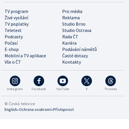
TV program
Pro média
Živé vysílání
Reklama
TV poplatky
Studio Brno
Teletext
Studio Ostrava
Podcasty
Rada ČT
Počasí
Kariéra
E-shop
Podávání námětů
Mobilní a TV aplikace
Časté dotazy
Vše o ČT
Kontakty
Instagram
Facebook
YouTube
X
Threads
© Česká televize
•
•
English
Ochrana soukromí
Přístupnost