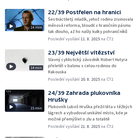
22/39 Postřelen na hranici
Šestnáctiletý mladík, jehož rodinu zruinovala
měnová reforma, bloudil v hraničním pásmu
14 min
tak dlouho, až ho našly kulky pohraničníků
Poslední vysílání
11. 8. 2025
na ČT2
23/39 Největší vítězství
Slavný cyklistický závodník Robert Hutyra
přeletěl v balonu s celou rodinou do
14 min
Rakouska
Poslední vysílání
20. 8. 2025
na ČT2
24/39 Zahrada plukovníka
Hrušky
Plukovník Luboš Hruška přežil léta v těžkých
15 min
lágrech a vybudoval unikátní místo, kde je
možné přemýšlet o zlu a totalitě
Poslední vysílání
21. 8. 2025
na ČT2