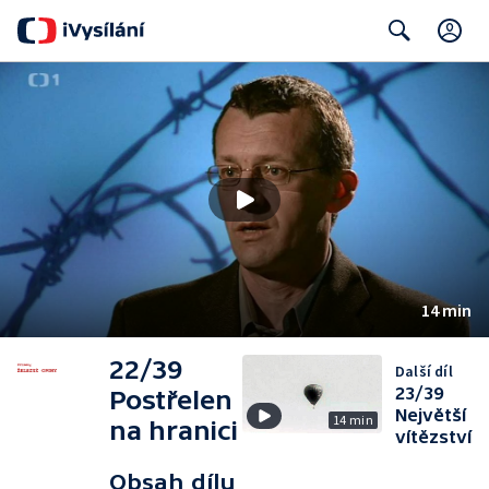
C
Search
14 min
22/39
Další díl
23/39
Postřelen
Největší
14 min
na hranici
vítězství
Obsah dílu