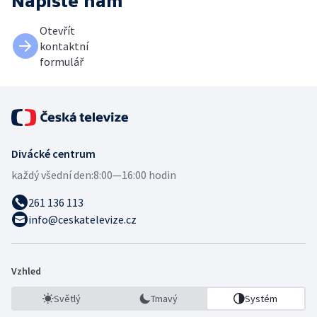
Napište nám
Otevřít
kontaktní
formulář
Divácké centrum
každý všední den:
8:00—16:00 hodin
261 136 113
info@ceskatelevize.cz
Vzhled
Světlý
Tmavý
Systém