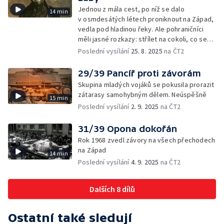
Jednou z mála cest, po níž se dalo
14 min
v osmdesátých létech proniknout na Západ,
vedla pod hladinou řeky. Ale pohraničníci
měli jasné rozkazy: střílet na cokoli, co se
ve vodě pohnulo
Poslední vysílání
25. 8. 2025
na ČT2
29/39 Pancíř proti závorám
Skupina mladých vojáků se pokusila prorazit
zátarasy samohybným dělem. Neúspěšně
15 min
Poslední vysílání
2. 9. 2025
na ČT2
31/39 Opona dokořán
Rok 1968 zvedl závory na všech přechodech
na Západ
14 min
Poslední vysílání
4. 9. 2025
na ČT2
Dalších 8 dílů
Ostatní také sledují