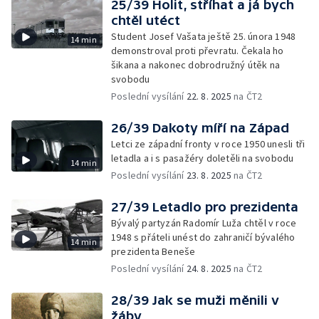
25/39 Holit, stříhat a já bych
chtěl utéct
Student Josef Vašata ještě 25. února 1948
14 min
demonstroval proti převratu. Čekala ho
šikana a nakonec dobrodružný útěk na
svobodu
Poslední vysílání
22. 8. 2025
na ČT2
26/39 Dakoty míří na Západ
Letci ze západní fronty v roce 1950 unesli tři
letadla a i s pasažéry doletěli na svobodu
14 min
Poslední vysílání
23. 8. 2025
na ČT2
27/39 Letadlo pro prezidenta
Bývalý partyzán Radomír Luža chtěl v roce
1948 s přáteli unést do zahraničí bývalého
14 min
prezidenta Beneše
Poslední vysílání
24. 8. 2025
na ČT2
28/39 Jak se muži měnili v
žáby