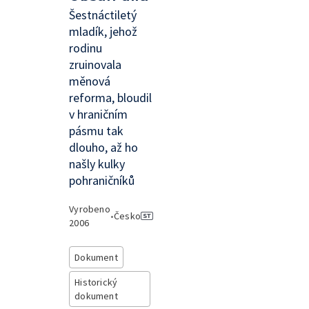
Šestnáctiletý
mladík, jehož
rodinu
zruinovala
měnová
reforma, bloudil
v hraničním
pásmu tak
dlouho, až ho
našly kulky
pohraničníků
Vyrobeno
•
Česko
2006
Dokument
Historický
dokument