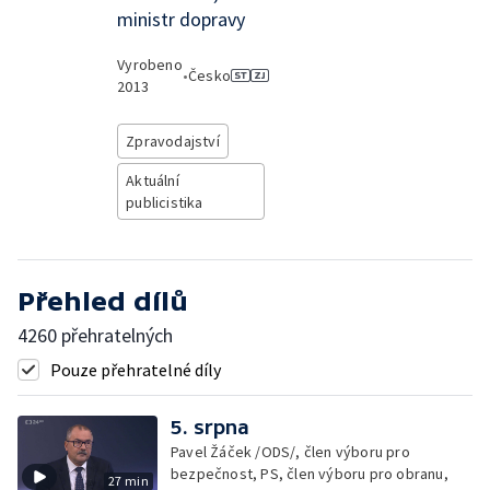
ministr dopravy
Vyrobeno
•
Česko
2013
Zpravodajství
Aktuální
publicistika
Přehled dílů
4260 přehratelných
Pouze přehratelné díly
5. srpna
Pavel Žáček /ODS/, člen výboru pro
bezpečnost, PS, člen výboru pro obranu,
27 min