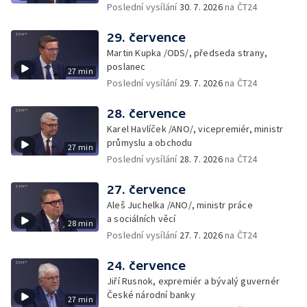
Poslední vysílání
30. 7. 2026
na ČT24
29. července
Martin Kupka /ODS/, předseda strany,
poslanec
27 min
Poslední vysílání
29. 7. 2026
na ČT24
28. července
Karel Havlíček /ANO/, vicepremiér, ministr
průmyslu a obchodu
27 min
Poslední vysílání
28. 7. 2026
na ČT24
27. července
Aleš Juchelka /ANO/, ministr práce
a sociálních věcí
28 min
Poslední vysílání
27. 7. 2026
na ČT24
24. července
Jiří Rusnok, expremiér a bývalý guvernér
České národní banky
27 min