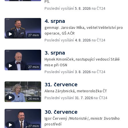
PS.
Poslední vysílání
5. 8. 2026
na ČT24
4. srpna
genmajr. Jaroslav Míka, velitel Velitelství pro
operace, GŠ AČR
27 min
Poslední vysílání
4. 8. 2026
na ČT24
3. srpna
Hynek Kmoníček, nastupující vedoucí Stálé
mise při OSN
27 min
Poslední vysílání
3. 8. 2026
na ČT24
31. července
Alena Zárybnická, meteoroložka ČT
Poslední vysílání
31. 7. 2026
na ČT24
26 min
30. července
Igor Červený /Motoristé/, ministr životního
prostředí
27 min