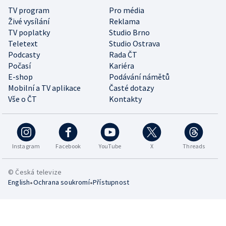
TV program
Pro média
Živé vysílání
Reklama
TV poplatky
Studio Brno
Teletext
Studio Ostrava
Podcasty
Rada ČT
Počasí
Kariéra
E-shop
Podávání námětů
Mobilní a TV aplikace
Časté dotazy
Vše o ČT
Kontakty
Instagram
Facebook
YouTube
X
Threads
© Česká televize
•
•
English
Ochrana soukromí
Přístupnost