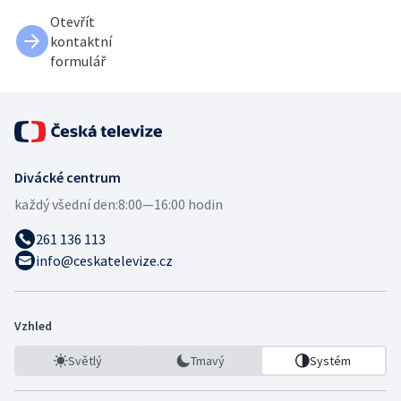
Otevřít
kontaktní
formulář
Divácké centrum
každý všední den:
8:00—16:00 hodin
261 136 113
info@ceskatelevize.cz
Vzhled
Světlý
Tmavý
Systém