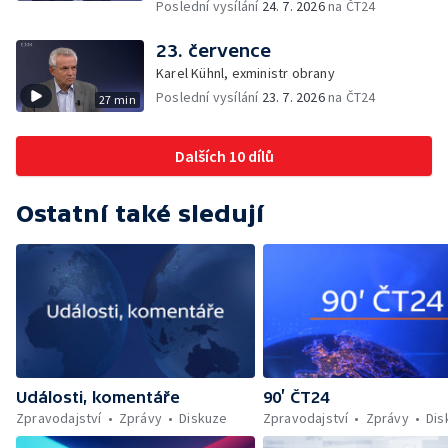
Poslední vysílání
24. 7. 2026
na ČT24
23. července
Karel Kühnl, exministr obrany
Poslední vysílání
23. 7. 2026
na ČT24
27 min
Dalších 10 dílů
Ostatní také sledují
Události, komentáře
90’ ČT24
Zpravodajství
Zprávy
Diskuze
Zpravodajství
Zprávy
Dis