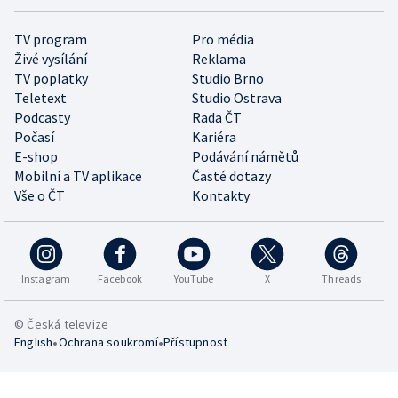
TV program
Pro média
Živé vysílání
Reklama
TV poplatky
Studio Brno
Teletext
Studio Ostrava
Podcasty
Rada ČT
Počasí
Kariéra
E-shop
Podávání námětů
Mobilní a TV aplikace
Časté dotazy
Vše o ČT
Kontakty
Instagram
Facebook
YouTube
X
Threads
© Česká televize
•
•
English
Ochrana soukromí
Přístupnost