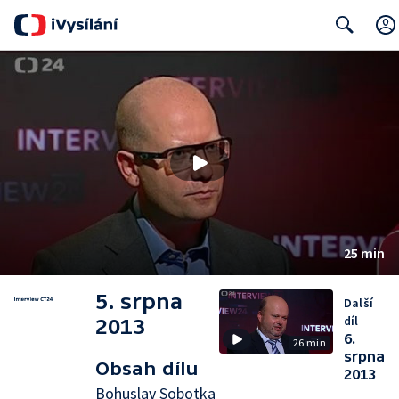
Search
25 min
5. srpna
Další
díl
2013
6.
26 min
srpna
Obsah dílu
2013
Bohuslav Sobotka