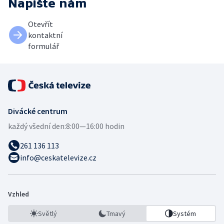
Napište nám
Otevřít
kontaktní
formulář
Divácké centrum
každý všední den:
8:00—16:00 hodin
261 136 113
info@ceskatelevize.cz
Vzhled
Světlý
Tmavý
Systém