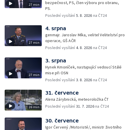
bezpečnost, PS, člen výboru pro obranu,
27 min
PS.
Poslední vysílání
5. 8. 2026
na ČT24
4. srpna
genmajr. Jaroslav Míka, velitel Velitelství pro
operace, GŠ AČR
27 min
Poslední vysílání
4. 8. 2026
na ČT24
3. srpna
Hynek Kmoníček, nastupující vedoucí Stálé
mise při OSN
27 min
Poslední vysílání
3. 8. 2026
na ČT24
31. července
Alena Zárybnická, meteoroložka ČT
Poslední vysílání
31. 7. 2026
na ČT24
26 min
30. července
Igor Červený /Motoristé/, ministr životního