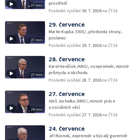
prostředí
27 min
Poslední vysílání
30. 7. 2026
na ČT24
29. července
Martin Kupka /ODS/, předseda strany,
poslanec
27 min
Poslední vysílání
29. 7. 2026
na ČT24
28. července
Karel Havlíček /ANO/, vicepremiér, ministr
průmyslu a obchodu
27 min
Poslední vysílání
28. 7. 2026
na ČT24
27. července
Aleš Juchelka /ANO/, ministr práce
a sociálních věcí
28 min
Poslední vysílání
27. 7. 2026
na ČT24
24. července
Jiří Rusnok, expremiér a bývalý guvernér