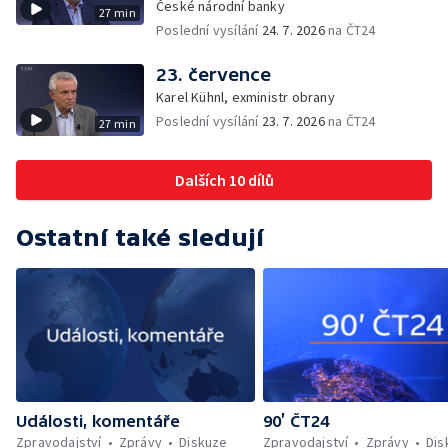
České národní banky
27 min
Poslední vysílání
24. 7. 2026
na ČT24
23. července
Karel Kühnl, exministr obrany
Poslední vysílání
23. 7. 2026
na ČT24
27 min
Dalších 10 dílů
Ostatní také sledují
Události, komentáře
90’ ČT24
Zpravodajství
Zprávy
Diskuze
Zpravodajství
Zprávy
Dis